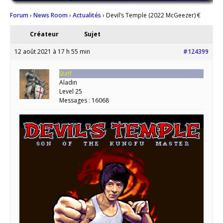
Forum
›
News Room
›
Actualités
›
Devil’s Temple (2022 McGeezer) €
Créateur
Sujet
12 août 2021 à 17 h 55 min
#124399
Staff
Aladin
Level 25
Messages : 16068