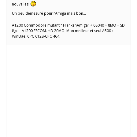
nouvelles.
Un peu démesuré pour l’Amiga mais bon…
A1200 Commodore mutant " FrankenAmiga" + 68040 + 8MO + SD
8go - A1200 ESCOM. HD 20MO. Mon meilleur et seul A500 :
WinUae. CPC 6128-CPC 464.