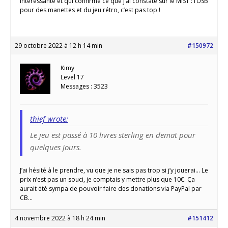
intéressante et qui confirme ce que j’ai constaté sur le MIST : l’USB
pour des manettes et du jeu rétro, c’est pas top !
29 octobre 2022 à 12 h 14 min
#150972
Kimy
Level 17
Messages : 3523
thief wrote:
Le jeu est passé à 10 livres sterling en demat pour
quelques jours.
J’ai hésité à le prendre, vu que je ne sais pas trop si j’y jouerai… Le
prix n’est pas un souci, je comptais y mettre plus que 10€. Ça
aurait été sympa de pouvoir faire des donations via PayPal par
CB…
4 novembre 2022 à 18 h 24 min
#151412