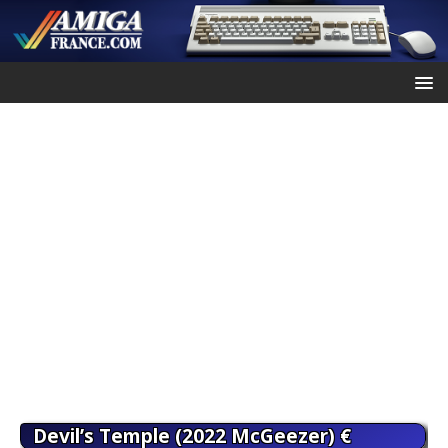
Devil’s Temple (2022 McGeezer) €