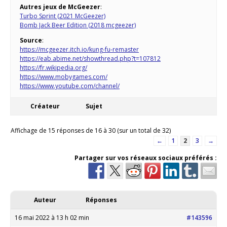
Autres jeux de McGeezer
:
Turbo Sprint (2021 McGeezer)
Bomb Jack Beer Edition (2018 mcgeezer)
Source
:
https://mcgeezer.itch.io/kung-fu-remaster
https://eab.abime.net/showthread.php?t=107812
https://fr.wikipedia.org/
https://www.mobygames.com/
https://www.youtube.com/channel/
Créateur
Sujet
Affichage de 15 réponses de 16 à 30 (sur un total de 32)
←
1
2
3
→
Partager sur vos réseaux sociaux préférés :
Auteur
Réponses
16 mai 2022 à 13 h 02 min
#143596