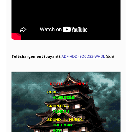
Téléchargement (payant)
:
ADF-HDD-ISOCD32-WHDL
(itch)