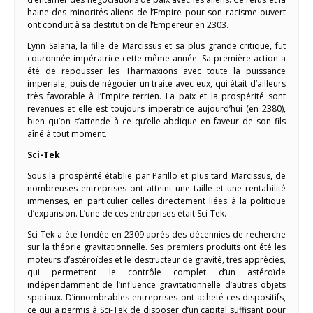
haine des minorités aliens de l’Empire pour son racisme ouvert
ont conduit à sa destitution de l’Empereur en 2303.
Lynn Salaria, la fille de Marcissus et sa plus grande critique, fut
couronnée impératrice cette même année. Sa première action a
été de repousser les Tharmaxions avec toute la puissance
impériale, puis de négocier un traité avec eux, qui était d’ailleurs
très favorable à l’Empire terrien. La paix et la prospérité sont
revenues et elle est toujours impératrice aujourd’hui (en 2380),
bien qu’on s’attende à ce qu’elle abdique en faveur de son fils
aîné à tout moment.
Sci-Tek
Sous la prospérité établie par Parillo et plus tard Marcissus, de
nombreuses entreprises ont atteint une taille et une rentabilité
immenses, en particulier celles directement liées à la politique
d’expansion. L’une de ces entreprises était Sci-Tek.
Sci-Tek a été fondée en 2309 après des décennies de recherche
sur la théorie gravitationnelle. Ses premiers produits ont été les
moteurs d’astéroïdes et le destructeur de gravité, très appréciés,
qui permettent le contrôle complet d’un astéroïde
indépendamment de l’influence gravitationnelle d’autres objets
spatiaux. D’innombrables entreprises ont acheté ces dispositifs,
ce qui a permis à Sci-Tek de disposer d’un capital suffisant pour