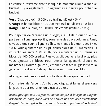
Le chiffre à l’extrême droite indique le montant alloué à chaque
budget. Il y a également 3 diagrammes à barres pour chaque
budget.
Vert
(Chaque bloc) = 5 000 crédits (l’intitulé est « 5k »)
Orange
(Chaque bloc) = 100 000 crédits (l’intitulé est « 100k »)
Rouge
(Chaque bloc) = 1.000.000 de crédits (intitulé « 1M »)
Pour ajouter de l’argent à un budget, il suffit de cliquer quelque
part sur la ligne appropriée, sous l’une des trois colonnes. Ainsi,
si vous cliquez sur la ligne « Véhicules » entre les rubriques 5K et
100K, vous ajouterez un ou plusieurs blocs de 5 000 crédits. Si
vous cliquez entre 100K et 1M, vous ajouterez un ou plusieurs
blocs de 100 000 crédits. Plus vous cliquez vers la droite, plus
vous ajoutez de blocs. Pour affiner la quantité, cliquez et
maintenez [ Bouton gauche ] enfoncé et faites-le glisser vers la
gauche ou la droite. Cela ajoutera ou supprimera un bloc.
Allez-y, expérimentez, c’est plus facile à utiliser qu’à décrire !
Pour retirer de l’argent d’un budget, cliquez et faites glisser vers
la gauche pour retirer un ou plusieurs blocs.
Remarquez que tout l’argent est donné ou pris à la ligne de l’argent
disponible en haut, donc vous ne pouvez pas déplacer directement
l’argent d’un budget à l’autre, vous devez le supprimer d’un budget