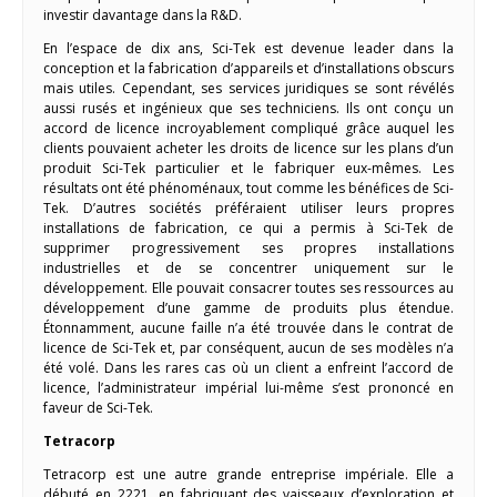
investir davantage dans la R&D.
En l’espace de dix ans, Sci-Tek est devenue leader dans la
conception et la fabrication d’appareils et d’installations obscurs
mais utiles. Cependant, ses services juridiques se sont révélés
aussi rusés et ingénieux que ses techniciens. Ils ont conçu un
accord de licence incroyablement compliqué grâce auquel les
clients pouvaient acheter les droits de licence sur les plans d’un
produit Sci-Tek particulier et le fabriquer eux-mêmes. Les
résultats ont été phénoménaux, tout comme les bénéfices de Sci-
Tek. D’autres sociétés préféraient utiliser leurs propres
installations de fabrication, ce qui a permis à Sci-Tek de
supprimer progressivement ses propres installations
industrielles et de se concentrer uniquement sur le
développement. Elle pouvait consacrer toutes ses ressources au
développement d’une gamme de produits plus étendue.
Étonnamment, aucune faille n’a été trouvée dans le contrat de
licence de Sci-Tek et, par conséquent, aucun de ses modèles n’a
été volé. Dans les rares cas où un client a enfreint l’accord de
licence, l’administrateur impérial lui-même s’est prononcé en
faveur de Sci-Tek.
Tetracorp
Tetracorp est une autre grande entreprise impériale. Elle a
débuté en 2221, en fabriquant des vaisseaux d’exploration et