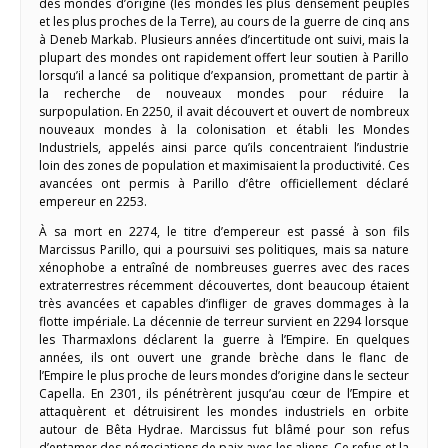
des mondes d’origine (les mondes les plus densément peuplés
et les plus proches de la Terre), au cours de la guerre de cinq ans
à Deneb Markab. Plusieurs années d’incertitude ont suivi, mais la
plupart des mondes ont rapidement offert leur soutien à Parillo
lorsqu’il a lancé sa politique d’expansion, promettant de partir à
la recherche de nouveaux mondes pour réduire la
surpopulation. En 2250, il avait découvert et ouvert de nombreux
nouveaux mondes à la colonisation et établi les Mondes
Industriels, appelés ainsi parce qu’ils concentraient l’industrie
loin des zones de population et maximisaient la productivité. Ces
avancées ont permis à Parillo d’être officiellement déclaré
empereur en 2253.
À sa mort en 2274, le titre d’empereur est passé à son fils
Marcissus Parillo, qui a poursuivi ses politiques, mais sa nature
xénophobe a entraîné de nombreuses guerres avec des races
extraterrestres récemment découvertes, dont beaucoup étaient
très avancées et capables d’infliger de graves dommages à la
flotte impériale. La décennie de terreur survient en 2294 lorsque
les Tharmaxlons déclarent la guerre à l’Empire. En quelques
années, ils ont ouvert une grande brèche dans le flanc de
l’Empire le plus proche de leurs mondes d’origine dans le secteur
Capella. En 2301, ils pénétrèrent jusqu’au cœur de l’Empire et
attaquèrent et détruisirent les mondes industriels en orbite
autour de Bêta Hydrae. Marcissus fut blâmé pour son refus
d’entamer des négociations de paix avec les aliens. Ce refus et la