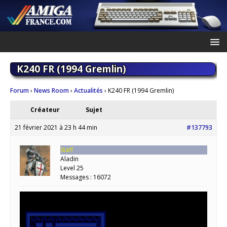
K240 FR (1994 Gremlin)
Forum
›
News Room
›
Actualités
›
K240 FR (1994 Gremlin)
Créateur
Sujet
21 février 2021 à 23 h 44 min
#137793
Staff
Aladin
Level 25
Messages : 16072