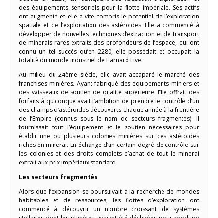
des équipements sensoriels pour la flotte impériale. Ses actifs
ont augmenté et elle a vite compris le potentiel de l’exploration
spatiale et de l’exploitation des astéroïdes. Elle a commencé à
développer de nouvelles techniques d’extraction et de transport
de minerais rares extraits des profondeurs de l’espace, qui ont
connu un tel succès qu’en 2280, elle possédait et occupait la
totalité du monde industriel de Barnard Five.
Au milieu du 24ème siècle, elle avait accaparé le marché des
franchises minières. Ayant fabriqué des équipements miniers et
des vaisseaux de soutien de qualité supérieure. Elle offrait des
forfaits à quiconque avait l’ambition de prendre le contrôle d’un
des champs d’astéroïdes découverts chaque année à la frontière
de l’Empire (connus sous le nom de secteurs fragmentés). Il
fournissait tout l’équipement et le soutien nécessaires pour
établir une ou plusieurs colonies minières sur ces astéroïdes
riches en minerai. En échange d’un certain degré de contrôle sur
les colonies et des droits complets d’achat de tout le minerai
extrait aux prix impériaux standard.
Les secteurs fragmentés
Alors que l’expansion se poursuivait à la recherche de mondes
habitables et de ressources, les flottes d’exploration ont
commencé à découvrir un nombre croissant de systèmes
stellaires dont les planètes avaient été déchirées pour produire