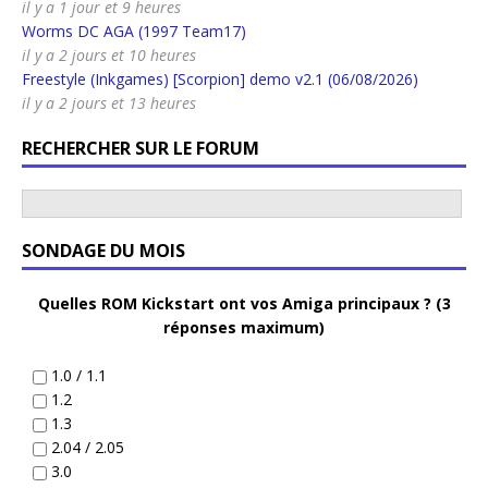
il y a 1 jour et 9 heures
Worms DC AGA (1997 Team17)
il y a 2 jours et 10 heures
Freestyle (Inkgames) [Scorpion] demo v2.1 (06/08/2026)
il y a 2 jours et 13 heures
RECHERCHER SUR LE FORUM
SONDAGE DU MOIS
Quelles ROM Kickstart ont vos Amiga principaux ? (3
réponses maximum)
1.0 / 1.1
1.2
1.3
2.04 / 2.05
3.0