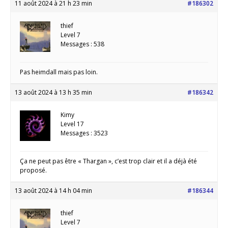
11 août 2024 à 21 h 23 min
#186302
thief
Level 7
Messages : 538
Pas heimdall mais pas loin.
13 août 2024 à 13 h 35 min
#186342
Kimy
Level 17
Messages : 3523
Ça ne peut pas être « Thargan », c’est trop clair et il a déjà été
proposé.
13 août 2024 à 14 h 04 min
#186344
thief
Level 7