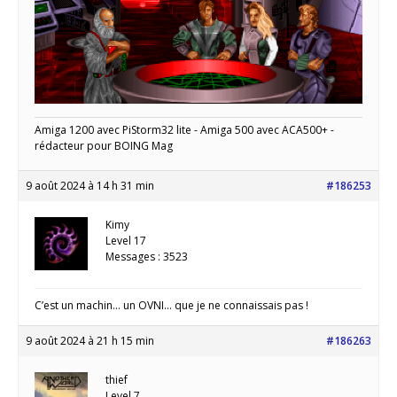
Amiga 1200 avec PiStorm32 lite - Amiga 500 avec ACA500+ -
rédacteur pour BOING Mag
9 août 2024 à 14 h 31 min
#186253
Kimy
Level 17
Messages : 3523
C’est un machin… un OVNI… que je ne connaissais pas !
9 août 2024 à 21 h 15 min
#186263
thief
Level 7