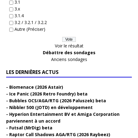
3.1
3.x
3.1.4
3.2 / 3.2.1 / 3.2.2
Autre (Préciser)
Voir le résultat
Débattre des sondages
Anciens sondages
LES DERNIÈRES ACTUS
Biomenace (2026 Astair)
Ice Panic (2026 Retro Foundry) beta
Bubbles OCS/AGA/RTG (2026 Paluszek) beta
Nibbler 500 (JOTD) en développement
Hyperion Entertainment BV et Amiga Corporation
parviennent à un accord
Futsal (MrDig) beta
Raptor Call Shadows AGA/RTG (2026 Raybeez)