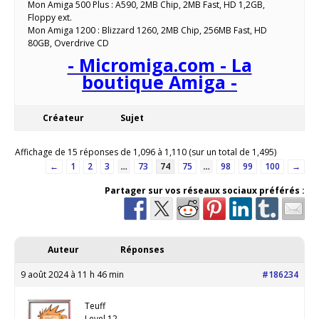
Mon Amiga 500 Plus : A590, 2MB Chip, 2MB Fast, HD 1,2GB,
Floppy ext.
Mon Amiga 1200 : Blizzard 1260, 2MB Chip, 256MB Fast, HD
80GB, Overdrive CD
- Micromiga.com - La
boutique Amiga -
Créateur
Sujet
Affichage de 15 réponses de 1,096 à 1,110 (sur un total de 1,495)
←
1
2
3
…
73
74
75
…
98
99
100
→
Partager sur vos réseaux sociaux préférés :
Auteur
Réponses
9 août 2024 à 11 h 46 min
#186234
Teuff
Level 12