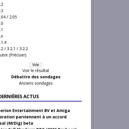
.2
.3
.04 / 2.05
.0
.1
.x
.1.4
.2 / 3.2.1 / 3.2.2
utre (Préciser)
Voir le résultat
Débattre des sondages
Anciens sondages
 DERNIÈRES ACTUS
erion Entertainment BV et Amiga
oration parviennent à un accord
sal (MrDig) beta