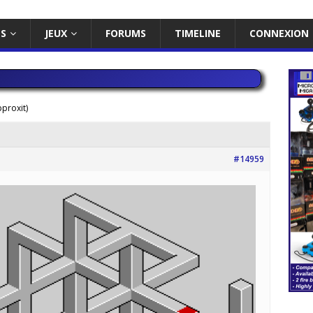
ES
JEUX
FORUMS
TIMELINE
CONNEXION
proxit)
#14959