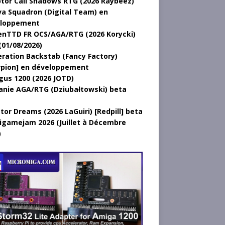
tor Call Shadows RTG (2026 Raybeez)
a Squadron (Digital Team) en
loppement
nTTD FR OCS/AGA/RTG (2026 Korycki)
(01/08/2026)
ration Backstab (Fancy Factory)
rpion] en développement
gus 1200 (2026 JOTD)
anie AGA/RTG (Dziubałtowski) beta
tor Dreams (2026 LaGuiri) [Redpill] beta
gamejam 2026 (Juillet à Décembre
)