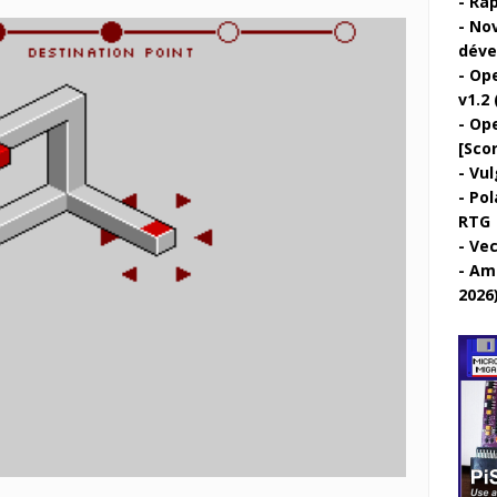
Rap
Nov
déve
Ope
v1.2 
Ope
[Sco
Vul
Pol
RTG
Vec
Ami
2026