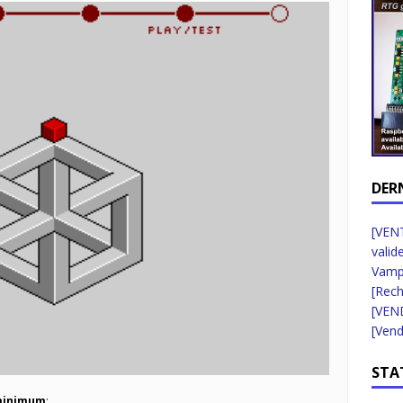
DER
[VENT
valid
Vampi
[Rec
[VEN
[Vend
STA
 minimum
: