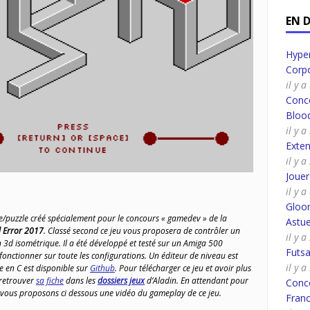
EN 
Hyper
Corpo
il y 
Conco
Bloo
il y 
Exte
il y 
Joue
il y 
Gloo
e/puzzle créé spécialement pour le concours « gamedev » de la
Astue
 Error 2017
. Classé second ce jeu vous proposera de contrôler un
il y a
n 3d isométrique. Il a été développé et testé sur un Amiga 500
Futsa
 fonctionner sur toute les configurations. Un éditeur de niveau est
il y 
 en C est disponible sur
Github
. Pour télécharger ce jeu et avoir plus
 retrouver
sa fiche
dans les
dossiers jeux
d’Aladin. En attendant pour
Conco
 vous proposons ci dessous une vidéo du gameplay de ce jeu.
Fran