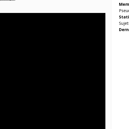
Memb
Pseu
Stat
Sujet
Dern