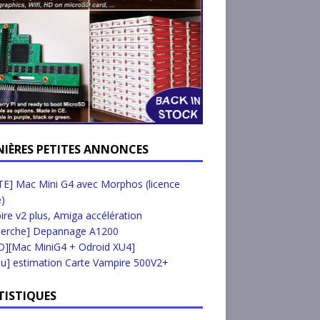
NIÈRES PETITES ANNONCES
E] Mac Mini G4 avec Morphos (licence
e)
re v2 plus, Amiga accélération
herche] Depannage A1200
D][Mac MiniG4 + Odroid XU4]
u] estimation Carte Vampire 500V2+
TISTIQUES