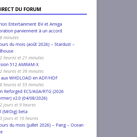
DIRECT DU FORUM
ion Entertainment BV et Amiga
ration parviennent à un accord
a 8 minutes
urs du mois (août 2026) – Stardust –
dhouse
a 2 heures et 21 minutes
nsion 512 AMRAM-X
a 2 heures et 39 minutes
r aux WHDLOAD en ADF/HDF
a 8 heures et 55 minutes
m Reforged ECS/AGA/RTG (2026
rmer) v2.0 (04/08/2026)
 2 jours et 9 heures
l (MrDig) beta
a 3 jours et 10 heures
urs du mois (juillet 2026) – Pang – Ocean
ce