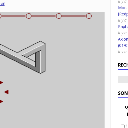
il y a
xit)
Mort
[Redpi
il y a
Rapt
il y 
Axion
(01/0
il y 
REC
SON
Q
1