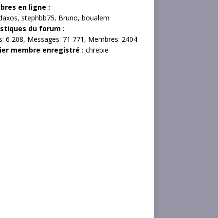
res en ligne :
daxos
,
stephbb75
,
Bruno
,
boualem
istiques du forum :
s:
6 208,
Messages:
71 771,
Membres:
2404
ier membre enregistré :
chrebie