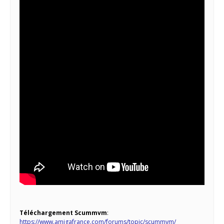
Téléchargement Scummvm
:
https://www.amigafrance.com/forums/topic/scummvm/