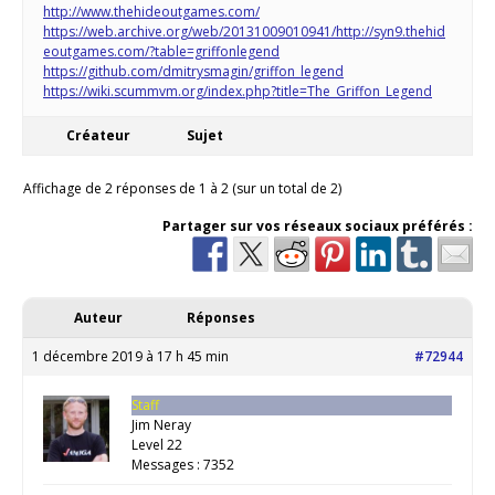
http://www.thehideoutgames.com/
https://web.archive.org/web/20131009010941/http://syn9.thehid
eoutgames.com/?table=griffonlegend
https://github.com/dmitrysmagin/griffon_legend
https://wiki.scummvm.org/index.php?title=The_Griffon_Legend
Créateur
Sujet
Affichage de 2 réponses de 1 à 2 (sur un total de 2)
Partager sur vos réseaux sociaux préférés :
Auteur
Réponses
1 décembre 2019 à 17 h 45 min
#72944
Staff
Jim Neray
Level 22
Messages : 7352