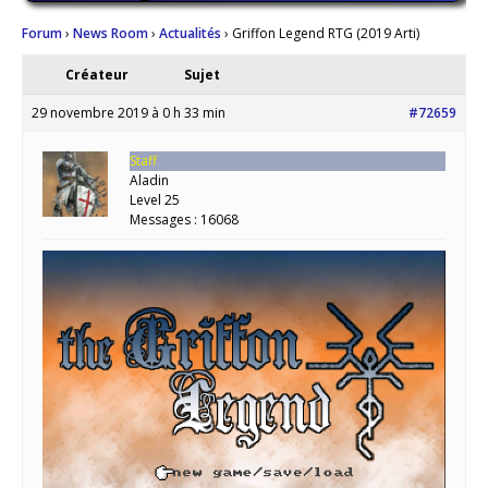
Forum
›
News Room
›
Actualités
›
Griffon Legend RTG (2019 Arti)
Créateur
Sujet
29 novembre 2019 à 0 h 33 min
#72659
Staff
Aladin
Level 25
Messages : 16068