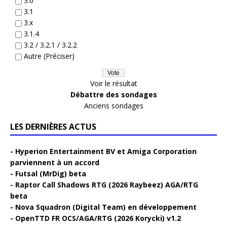
3.0
3.1
3.x
3.1.4
3.2 / 3.2.1 / 3.2.2
Autre (Préciser)
Voir le résultat
Débattre des sondages
Anciens sondages
LES DERNIÈRES ACTUS
Hyperion Entertainment BV et Amiga Corporation
parviennent à un accord
Futsal (MrDig) beta
Raptor Call Shadows RTG (2026 Raybeez) AGA/RTG
beta
Nova Squadron (Digital Team) en développement
OpenTTD FR OCS/AGA/RTG (2026 Korycki) v1.2