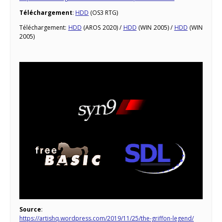
Téléchargement
:
HDD
(OS3 RTG)
Téléchargement:
HDD
(AROS 2020) /
HDD
(WIN 2005) /
HDD
(WIN
2005)
Source
:
https://artishq.wordpress.com/2019/11/25/the-griffon-legend/