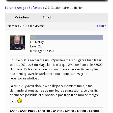
Forum
›
Amiga
›
Software
›
OS: Gestionnaire de fichier
Créateur
Sujet
20 mars 2017 à 8 h 46 min
#1807
Staff
Jim Neray
Level 22
Messages : 7350
Pour le 600 je recherche un DOpus like mais du genre bien léger
pas les DOpus 5 ou Magellan. Je n’ai que 2Mb de Ram et le 68000
d’origine. L’idée serrait de pouvoir manipuler des fichiers plus
aisément qu’avec le workbench qui patine sur les gros
répertoires whdload.
J’ai vu qu’il y avait dopus 4 de dispo sur Aminet mais je me
demande si vous auriez de meilleures suggestions. Le plus light
et efficace possible et si possible pas trop trop moche malgré
tout
A500 - A500 Plus - A600 HD - A1200 - A2000 - A3000 - A4000T -