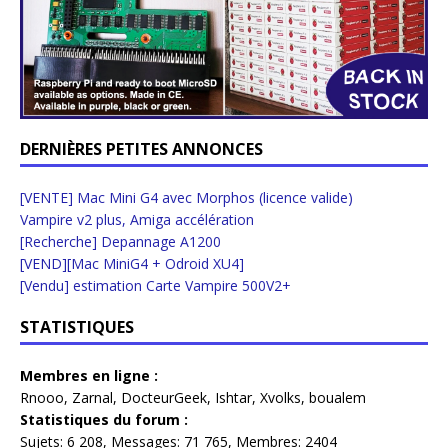
DERNIÈRES PETITES ANNONCES
[VENTE] Mac Mini G4 avec Morphos (licence valide)
Vampire v2 plus, Amiga accélération
[Recherche] Depannage A1200
[VEND][Mac MiniG4 + Odroid XU4]
[Vendu] estimation Carte Vampire 500V2+
STATISTIQUES
Membres en ligne :
Rnooo
,
Zarnal
,
DocteurGeek
,
Ishtar
,
Xvolks
,
boualem
Statistiques du forum :
Sujets:
6 208,
Messages:
71 765,
Membres:
2404