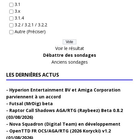
3.1
3.x
3.1.4
3.2 / 3.2.1 / 3.2.2
Autre (Préciser)
Voir le résultat
Débattre des sondages
Anciens sondages
LES DERNIÈRES ACTUS
Hyperion Entertainment BV et Amiga Corporation
parviennent à un accord
Futsal (MrDig) beta
Raptor Call Shadows AGA/RTG (Raybeez) Beta 0.8.2
(03/08/2026)
Nova Squadron (Digital Team) en développement
OpenTTD FR OCS/AGA/RTG (2026 Korycki) v1.2
(01/08/2026)