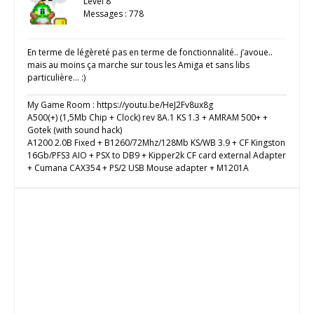
Level 8
Messages : 778
En terme de légèreté pas en terme de fonctionnalité.. j’avoue..
mais au moins ça marche sur tous les Amiga et sans libs
particulière… :)
My Game Room : https://youtu.be/HeJ2Fv8ux8g
A500(+) (1,5Mb Chip + Clock) rev 8A.1 KS 1.3 + AMRAM 500+ +
Gotek (with sound hack)
A1200 2.0B Fixed + B1260/72Mhz/128Mb KS/WB 3.9 + CF Kingston
16Gb/PFS3 AIO + PSX to DB9 + Kipper2k CF card external Adapter
+ Cumana CAX354 + PS/2 USB Mouse adapter + M1201A