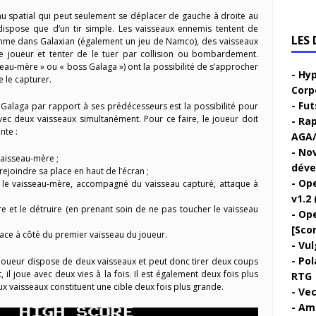
au spatial qui peut seulement se déplacer de gauche à droite au
dispose que d’un tir simple. Les vaisseaux ennemis tentent de
LES
me dans Galaxian (également un jeu de Namco), des vaisseaux
e joueur et tenter de le tuer par collision ou bombardement.
seau-mère » ou « boss Galaga ») ont la possibilité de s’approcher
Hyp
 le capturer.
Corp
Fut
Galaga par rapport à ses prédécesseurs est la possibilité pour
vec deux vaisseaux simultanément. Pour ce faire, le joueur doit
Rap
nte :
AGA/
Nov
vaisseau-mère ;
déve
rejoindre sa place en haut de l’écran ;
Ope
e le vaisseau-mère, accompagné du vaisseau capturé, attaque à
v1.2 
re et le détruire (en prenant soin de ne pas toucher le vaisseau
Ope
[Sco
lace à côté du premier vaisseau du joueur.
Vul
Pol
joueur dispose de deux vaisseaux et peut donc tirer deux coups
il joue avec deux vies à la fois. Il est également deux fois plus
RTG
x vaisseaux constituent une cible deux fois plus grande.
Vec
Ami