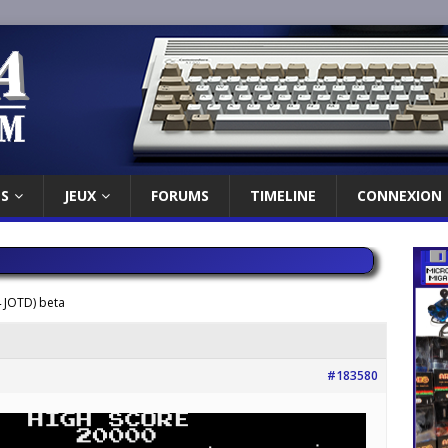
ES
JEUX
FORUMS
TIMELINE
CONNEXION
 JOTD) beta
#183580