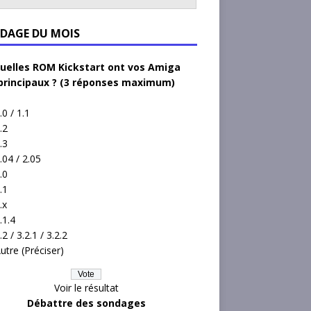
DAGE DU MOIS
uelles ROM Kickstart ont vos Amiga
principaux ? (3 réponses maximum)
.0 / 1.1
.2
.3
.04 / 2.05
.0
.1
.x
.1.4
.2 / 3.2.1 / 3.2.2
utre (Préciser)
Voir le résultat
Débattre des sondages