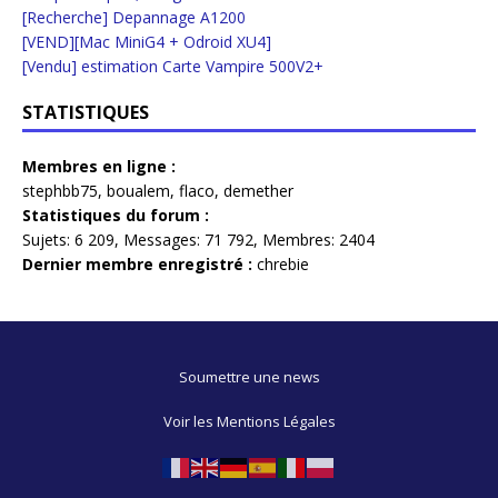
[Recherche] Depannage A1200
[VEND][Mac MiniG4 + Odroid XU4]
[Vendu] estimation Carte Vampire 500V2+
STATISTIQUES
Membres en ligne :
stephbb75
,
boualem
,
flaco
,
demether
Statistiques du forum :
Sujets:
6 209,
Messages:
71 792,
Membres:
2404
Dernier membre enregistré :
chrebie
Soumettre une news
Voir les Mentions Légales