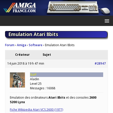
Emulation Atari 8bits
Forum
›
Amiga
›
Software
›
Emulation Atari 8bits
Créateur
Sujet
14 juin 2018 à 19 h 47 min
#28947
Staff
Aladin
Level 25
Messages : 16068
Emulation des ordinateurs
Atari 8bits
et des consoles
2600
5200 Lynx
Fiche Wikipedia Atari VCS 2600 (1977)