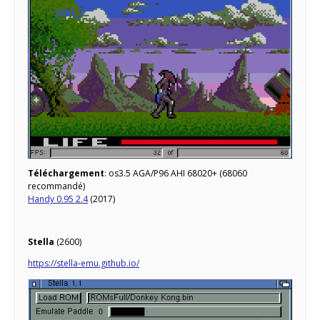
Téléchargement
: os3.5 AGA/P96 AHI 68020+ (68060
recommandé)
Handy 0.95 2.4
(2017)
Stella
(2600)
https://stella-emu.github.io/