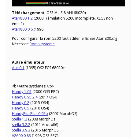
Téléchargement
: OS3 Mui3.8 AHI 68020+
Atari800 1.2
(2000) (émulation 5200 incomplète, XEGS non
émulé)
Atari800 0.6
(1996)
Pour configurer la rom 5200 faut éditer le fichier Atari800.cfg
Nécessite
Roms systeme
Autre émulateur
:
Ace 0.1
(1995) OS2 ECS 68020+
<b>Autre systèmes:</b>
Handy 1.05
(2000 OS3 PPC)
Handy 0.95 2.4
(2017 OS4)
Handy 0.8
(2015 OS4)
Handy 0.5
(2010 OS4)
HandyPlusPlus 0.95b
(2007 MorphOS)
Stella 1.2
(2008 MorphOs)
stella 3.2.2
(2011 Aros x86)
Stella 3.9.3
(2015 MorphOS)
V2600 0.83
(1998 OS3 PPC)