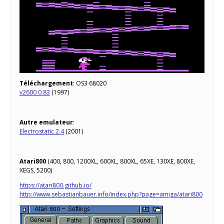
Téléchargement
: OS3 68020
v2600 0.83
(1997)
Autre emulateur
:
Electrostatic 2.4
(2001)
Atari800
(400, 800, 1200XL, 600XL, 800XL, 65XE, 130XE, 800XE,
XEGS, 5200)
https://atari800.github.io/
http://www.sebastianbauer.info/index.php?page=amiga/atari800