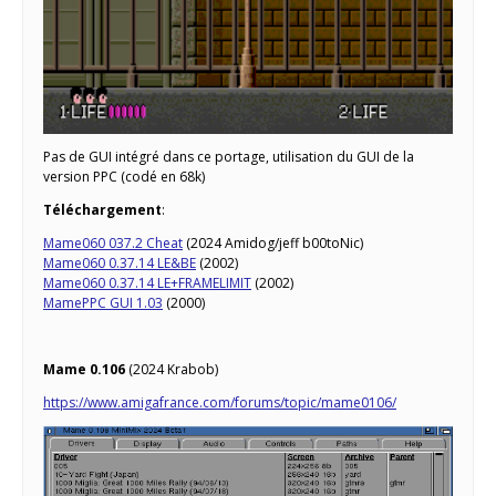
Pas de GUI intégré dans ce portage, utilisation du GUI de la
version PPC (codé en 68k)
Téléchargement
:
Mame060 037.2 Cheat
(2024 Amidog/jeff b00toNic)
Mame060 0.37.14 LE&BE
(2002)
Mame060 0.37.14 LE+FRAMELIMIT
(2002)
MamePPC GUI 1.03
(2000)
Mame 0.106
(2024 Krabob)
https://www.amigafrance.com/forums/topic/mame0106/