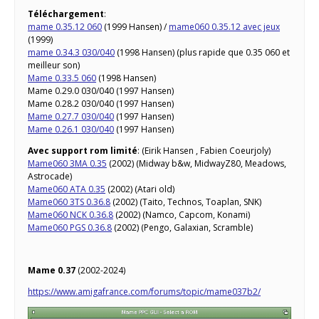
Téléchargement
:
mame 0.35.12 060
(1999 Hansen) /
mame060 0.35.12 avec jeux
(1999)
mame 0.34.3 030/040
(1998 Hansen) (plus rapide que 0.35 060 et
meilleur son)
Mame 0.33.5 060
(1998 Hansen)
Mame 0.29.0 030/040 (1997 Hansen)
Mame 0.28.2 030/040 (1997 Hansen)
Mame 0.27.7 030/040
(1997 Hansen)
Mame 0.26.1 030/040
(1997 Hansen)
Avec support rom limité
: (Eirik Hansen , Fabien Coeurjoly)
Mame060 3MA 0.35
(2002) (Midway b&w, MidwayZ80, Meadows,
Astrocade)
Mame060 ATA 0.35
(2002) (Atari old)
Mame060 3TS 0.36.8
(2002) (Taito, Technos, Toaplan, SNK)
Mame060 NCK 0.36.8
(2002) (Namco, Capcom, Konami)
Mame060 PGS 0.36.8
(2002) (Pengo, Galaxian, Scramble)
Mame 0.37
(2002-2024)
https://www.amigafrance.com/forums/topic/mame037b2/