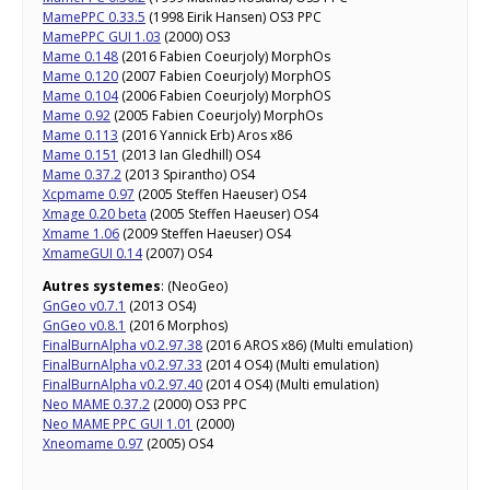
MamePPC 0.33.5
(1998 Eirik Hansen) OS3 PPC
MamePPC GUI 1.03
(2000) OS3
Mame 0.148
(2016 Fabien Coeurjoly) MorphOs
Mame 0.120
(2007 Fabien Coeurjoly) MorphOS
Mame 0.104
(2006 Fabien Coeurjoly) MorphOS
Mame 0.92
(2005 Fabien Coeurjoly) MorphOs
Mame 0.113
(2016 Yannick Erb) Aros x86
Mame 0.151
(2013 Ian Gledhill) OS4
Mame 0.37.2
(2013 Spirantho) OS4
Xcpmame 0.97
(2005 Steffen Haeuser) OS4
Xmage 0.20 beta
(2005 Steffen Haeuser) OS4
Xmame 1.06
(2009 Steffen Haeuser) OS4
XmameGUI 0.14
(2007) OS4
Autres systemes
: (NeoGeo)
GnGeo v0.7.1
(2013 OS4)
GnGeo v0.8.1
(2016 Morphos)
FinalBurnAlpha v0.2.97.38
(2016 AROS x86) (Multi emulation)
FinalBurnAlpha v0.2.97.33
(2014 OS4) (Multi emulation)
FinalBurnAlpha v0.2.97.40
(2014 OS4) (Multi emulation)
Neo MAME 0.37.2
(2000) OS3 PPC
Neo MAME PPC GUI 1.01
(2000)
Xneomame 0.97
(2005) OS4