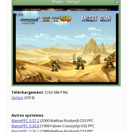
Téléchargement
: (OS3 68k P96)
GnGeo
(2018)
Autres systemes
:
MamePPC 0.37.2
(2000 Mathias Roslund) OS3 PPC
MamePPC 0.36.8
(1999 Fabien Coeurjoly) OS3 PPC
MamePPC 0.36.2
(1999 Mathias Roslund) OS3 PPC