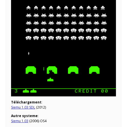
Téléchargement
:
Siemu 1.03 SDL
(2012)
Autre systeme
:
Siemu 1.03
(2006) OS4