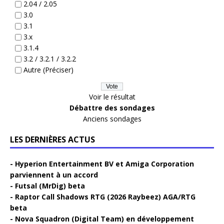
2.04 / 2.05
3.0
3.1
3.x
3.1.4
3.2 / 3.2.1 / 3.2.2
Autre (Préciser)
Voir le résultat
Débattre des sondages
Anciens sondages
LES DERNIÈRES ACTUS
Hyperion Entertainment BV et Amiga Corporation
parviennent à un accord
Futsal (MrDig) beta
Raptor Call Shadows RTG (2026 Raybeez) AGA/RTG
beta
Nova Squadron (Digital Team) en développement