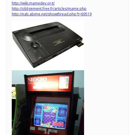
http://wiki.mamedev.org/
http://obligement.free.fr/articles/mame.php
http://eab.abime.net/showthread.php?t=69519