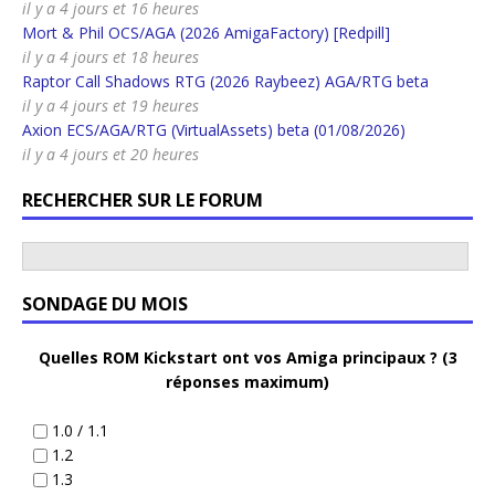
il y a 4 jours et 16 heures
Mort & Phil OCS/AGA (2026 AmigaFactory) [Redpill]
il y a 4 jours et 18 heures
Raptor Call Shadows RTG (2026 Raybeez) AGA/RTG beta
il y a 4 jours et 19 heures
Axion ECS/AGA/RTG (VirtualAssets) beta (01/08/2026)
il y a 4 jours et 20 heures
RECHERCHER SUR LE FORUM
SONDAGE DU MOIS
Quelles ROM Kickstart ont vos Amiga principaux ? (3
réponses maximum)
1.0 / 1.1
1.2
1.3