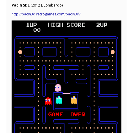
Pacifi SDL
(2012 L Lombardo)
http://pacifi3d.retrogames.com/pacifi3d/