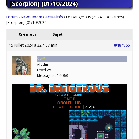
[Scorpion] (01/10/2024)
Forum
›
News Room
›
Actualités
›
Dr Dangerous (2024 HooGames)
[Scorpion] (01/10/2024)
Créateur
Sujet
15 juillet 2024 à 22 h 57 min
#184955
Staff
Aladin
Level 25
Messages : 16068