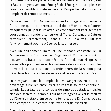
rapidement éclipsé par une menace sérieuse. Autour de lui, des
créatures agressives ont émergé de l’énergie du temple. Ces
créatures semblent déterminées à l’empêcher d’explorer le
temple et de remplir sa mission.
L’équipement du Dr Dangerous est endommagé et son arme ne
fonctionne que par intermittence. Il doit affronter les créatures
attaquantes qui, par leurs attaques étonnamment intelligentes et
coordonnées, rendent sa survie difficile. Certaines créatures
l’attaquent directement, tandis que d’autres utilisent
l’environnement pour le piéger ou le submerger.
Avec un équipement limité et une menace constante, le Dr
Dangerous doit faire preuve d’ingéniosité. Son objectif est de
trouver des batteries dispersées au fond du tunnel, qui sont
essentielles pour restaurer les systèmes de sa station. Ces piles
doivent être insérées dans les ordinateurs de la station pour
désactiver les protocoles de sécurité et reprendre le contrôle.
En naviguant dans le temple, le Dr Dangerous en apprend
davantage sur le lien entre les créatures et la source d’énergie du
temple. Les créatures ne sont pas de simples obstacles, mais les
clés des secrets du temple. Leur nature agressive est le résultat
de l’énergie instable émise par le temple, et le Dr Dangerous se
rend compte que le contrôle de cette énergie est crucial.
Avec chaque pile trouvée et chaque ordinateur réparé, le Dr