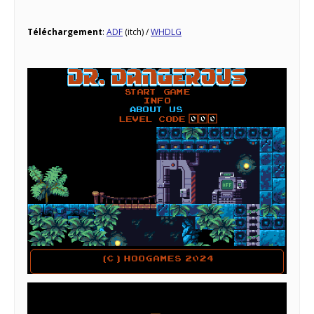
Téléchargement
:
ADF
(itch) /
WHDLG