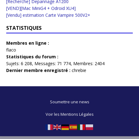
[Recherche] Depannage A1200
[VEND][Mac MiniG4 + Odroid XU4]
[Vendu] estimation Carte Vampire 500V2+
STATISTIQUES
Membres en ligne :
flaco
Statistiques du forum :
Sujets:
6 208,
Messages:
71 774,
Membres:
2404
Dernier membre enregistré :
chrebie
Soumettre une news
Voir les Mentions Légales