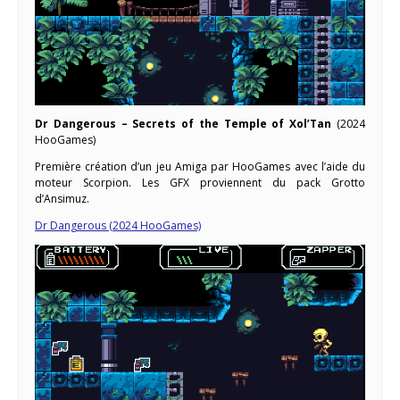
Dr Dangerous – Secrets of the Temple of Xol’Tan
(2024
HooGames)
Première création d’un jeu Amiga par HooGames avec l’aide du
moteur Scorpion. Les GFX proviennent du pack Grotto
d’Ansimuz.
Dr Dangerous (2024 HooGames)