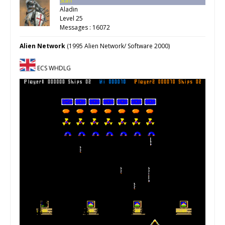
Staff
Aladin
Level 25
Messages : 16072
Alien Network
(1995 Alien Network/ Software 2000)
ECS WHDLG