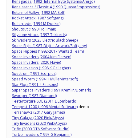
Renegades (1992 Infernal Byte Systems/Amigo)
Renaissance / Classic 4 (1990 Quasar/Impressions)
Return of Valkyr (1992 MA Soft)
Rocket Attack (1987 Softgang)
Rollerpede (1994 M Donkin)
Shoutout (1990 Holliman)
Sillyconv Attack (1997 Teklords)
Skinvaders (2023 Electric Black Sheep)
Space Fight (1987 Digital Artwork/Softgang)
Space Hippies (1992-2017 Wanted Team)
Space Invaders (2004 Kim Flarsen)
Space Invaders (2020 Havie)
Space Invasion (1998 K Gallagher)
Spectrum (1991 Scorpius)
Speed Worm (1994 H Müller/Intersoft)
Star Plop (1991 4 Seasons)
Super Space Invaders (1991 Kremlin/Domark)
Swooper (1987 Diamond)
Teetertorture SDL (2011 L Lombardo)
Tempest 1200 (1996 Mental Software)
demo
Terrahawks (2017 Gary James)
Tiny Galaga (2020 Pink/Abyss)
Tiny Invaders (2020 Pink/Abyss)
Trifle (2000 DTA Software Studio)
Turbo Invaders (1997 G Benjamin)