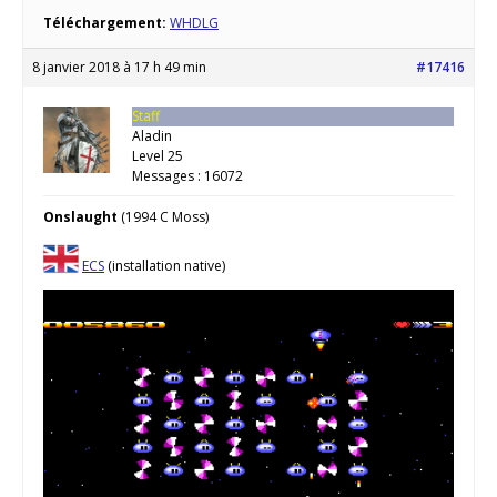
Téléchargement:
WHDLG
8 janvier 2018 à 17 h 49 min
#17416
Staff
Aladin
Level 25
Messages : 16072
Onslaught
(1994 C Moss)
ECS
(installation native)