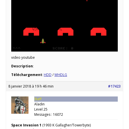
video youtube
Description
:
Téléchargement
:
HDD
/
WHDLG
8 janvier 2018 à 19 h 46 min
#17423
Staff
Aladin
Level 25
Messages : 16072
Space Invasion 1
(1993 K Gallagher/Towerbyte)