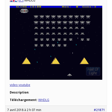
ECS
WHDLG
video youtube
Description
:
Téléchargement:
WHDLG
7 avril 2018 à 2 h 07 min
#21871