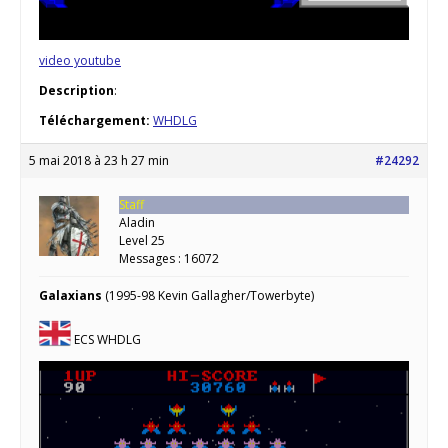
video youtube
Description
:
Téléchargement:
WHDLG
5 mai 2018 à 23 h 27 min
#24292
Staff
Aladin
Level 25
Messages : 16072
Galaxians
(1995-98 Kevin Gallagher/Towerbyte)
ECS WHDLG