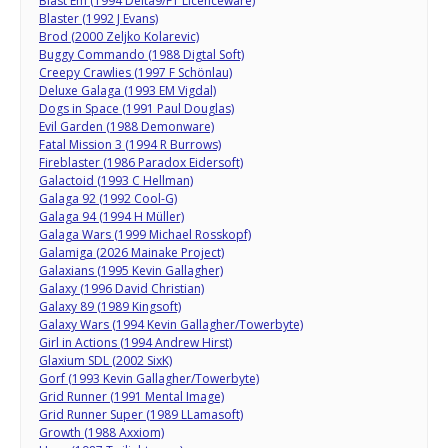
Blast Em (1994 Delta9/F1 Licenceware)
Blaster (1992 J Evans)
Brod (2000 Zeljko Kolarevic)
Buggy Commando (1988 Digtal Soft)
Creepy Crawlies (1997 F Schönlau)
Deluxe Galaga (1993 EM Vigdal)
Dogs in Space (1991 Paul Douglas)
Evil Garden (1988 Demonware)
Fatal Mission 3 (1994 R Burrows)
Fireblaster (1986 Paradox Eidersoft)
Galactoid (1993 C Hellman)
Galaga 92 (1992 Cool-G)
Galaga 94 (1994 H Müller)
Galaga Wars (1999 Michael Rosskopf)
Galamiga (2026 Mainake Project)
Galaxians (1995 Kevin Gallagher)
Galaxy (1996 David Christian)
Galaxy 89 (1989 Kingsoft)
Galaxy Wars (1994 Kevin Gallagher/Towerbyte)
Girl in Actions (1994 Andrew Hirst)
Glaxium SDL (2002 SixK)
Gorf (1993 Kevin Gallagher/Towerbyte)
Grid Runner (1991 Mental Image)
Grid Runner Super (1989 LLamasoft)
Growth (1988 Axxiom)