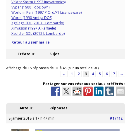
Vektor Storm (1992 Inovatronics)
Vyper (1988 TopDown)
World in Peril (1997 P Ord/F1 Licenceware)
Worm (1990 Amiga DOS)
Xgalaga SDL (2013 L Lombardo)
XInvasion (1997 A Raffaele)
Xsoldier SDL (2012 L Lombardo)
Retour au sommaire
Créateur
Sujet
Affichage de 15 réponses de 31 à 45 (sur un total de 91)
←
1
2
3
4
5
6
7
→
Partager sur vos réseaux sociaux préférés :
Auteur
Réponses
8 janvier 2018 à 17 h 47 min
#17412