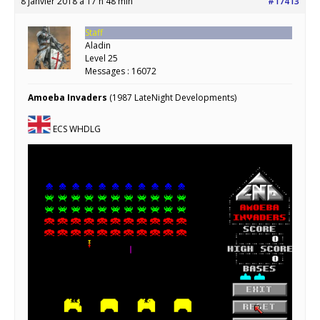
8 janvier 2018 à 17 h 48 min
#17413
Staff
Aladin
Level 25
Messages : 16072
Amoeba Invaders
(1987 LateNight Developments)
ECS WHDLG