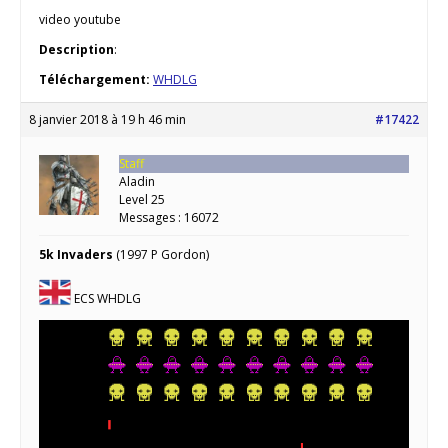
video youtube
Description
:
Téléchargement:
WHDLG
8 janvier 2018 à 19 h 46 min
#17422
Staff
Aladin
Level 25
Messages : 16072
5k Invaders
(1997 P Gordon)
ECS WHDLG