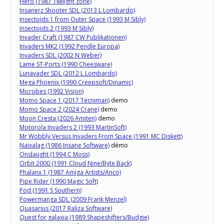
Hero (1987 Twilight zone)
Insanerz Shooter SDL (2013 L Lombardo)
Insectoids 1 from Outer Space (1993 M Sibly)
Insectoids 2 (1993 M Sibly)
Invader Craft (1987 CW Publikationen)
Invaders MK2 (1992 Pendle Europa)
Invaders SDL (2002 N Weber)
Lame ST-Ports (1990 Cheesware)
Lunavader SDL (2012 L Lombardo)
Mega Phoenix (1990 Creepsoft/Dinamic)
Microbes (1992 Vision)
Momo Space 1 (2017 Tecniman)
demo
Momo Space 2 (2024 Crane)
demo
Moon Cresta (2026 Amiten)
demo
Motorola Invaders 2 (1993 MartinSoft)
Mr Wobbly Versus Invaders From Space (1991 MC Diskett)
Naixalag (1986 Insane Software)
démo
Onslaught (1994 C Moss)
Orbit 2000 (1991 Cloud Nine/Byte Back)
Phalanx 1 (1987 Amiga Artists/Anco)
Pipe Rider (1990 Magic Soft)
Pod (1991 S Southern)
Powermanga SDL (2009 Frank Menzel)
Quasarius (2017 Raliza Software)
Quest for galaxia (1989 Shapeshifters/Budgie)