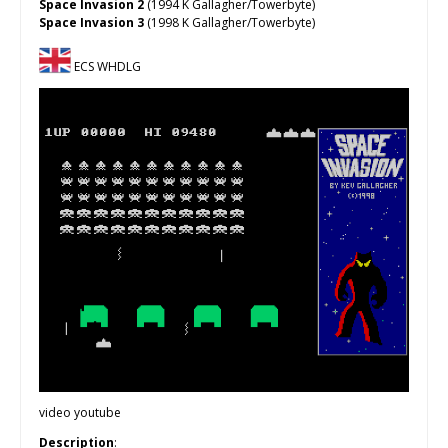
Space Invasion 2
(1994 K Gallagher/Towerbyte)
Space Invasion 3
(1998 K Gallagher/Towerbyte)
ECS WHDLG
video youtube
Description
: