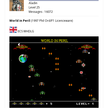
Aladin
Level 25
Messages : 16072
World in Peril
(1997 Phil Ord/F1 Licenceware)
ECS WHDLG