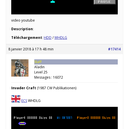
video youtube
Description
:
Téléchargement
:
HDD
/
WHDLG
8 janvier 2018 à 17 h 48 min
#17414
Staff
Aladin
Level 25
Messages : 16072
Invader Craft
(1987 CW Publikationen)
ECS
WHDLG