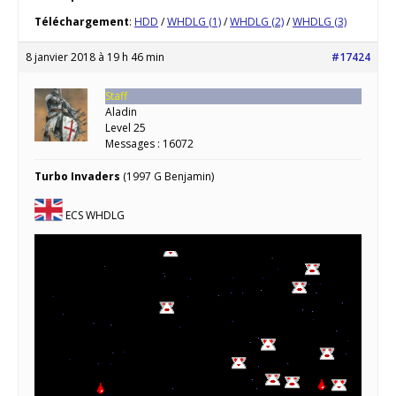
Téléchargement
:
HDD
/
WHDLG (1)
/
WHDLG (2)
/
WHDLG (3)
8 janvier 2018 à 19 h 46 min
#17424
Staff
Aladin
Level 25
Messages : 16072
Turbo Invaders
(1997 G Benjamin)
ECS WHDLG