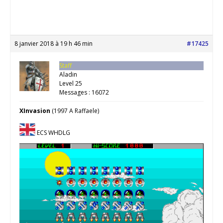
8 janvier 2018 à 19 h 46 min
#17425
Staff
Aladin
Level 25
Messages : 16072
XInvasion
(1997 A Raffaele)
ECS WHDLG