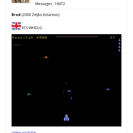
Messages : 16072
Brod
(2000 Zeljko Kolarevic)
ECS WHDLG
video youtube