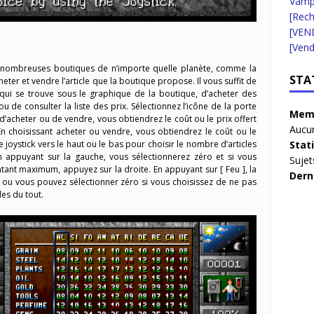
Vampi
[Rec
[VEN
[Vend
s nombreuses boutiques de n’importe quelle planète, comme la
STA
heter et vendre l’article que la boutique propose. Il vous suffit de
, qui se trouve sous le graphique de la boutique, d’acheter des
 de consulter la liste des prix. Sélectionnez l’icône de la porte
Memb
 d’acheter ou de vendre, vous obtiendrez le coût ou le prix offert
Aucun
n choisissant acheter ou vendre, vous obtiendrez le coût ou le
le joystick vers le haut ou le bas pour choisir le nombre d’articles
Stat
n appuyant sur la gauche, vous sélectionnerez zéro et si vous
Sujet
tant maximum, appuyez sur la droite. En appuyant sur [ Feu ], la
Dern
, ou vous pouvez sélectionner zéro si vous choisissez de ne pas
les du tout.