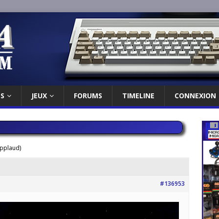
ES
JEUX
FORUMS
TIMELINE
CONNEXION
Applaud)
#136953