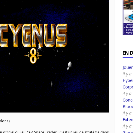
EN 
Joue
il y 
Hyper
Corpo
il y 
Conco
Bloo
il y 
Exte
slona)
il y 
Gloo
 officiel du jeu C64 Space Trader . C’est un jeu de stratégie dans