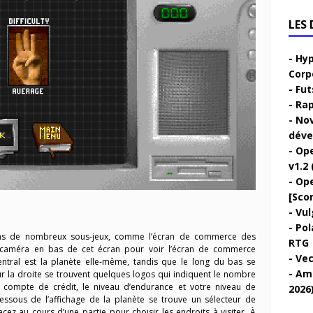
LES
Hyp
Corp
Fut
Rap
Nov
déve
Ope
v1.2 
Ope
[Sco
Vul
Pol
ans de nombreux sous-jeux, comme l’écran de commerce des
RTG
a caméra en bas de cet écran pour voir l’écran de commerce
Vec
entral est la planète elle-même, tandis que le long du bas se
Ami
ur la droite se trouvent quelques logos qui indiquent le nombre
e compte de crédit, le niveau d’endurance et votre niveau de
2026
essous de l’affichage de la planète se trouve un sélecteur de
ez au cours d’une partie pour choisir les endroits à visiter. À