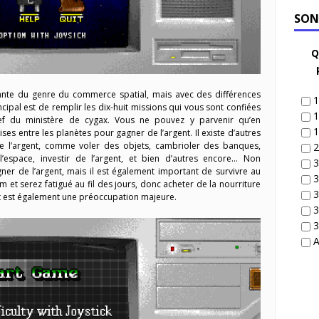
SON
Q
iante du genre du commerce spatial, mais avec des différences
1
incipal est de remplir les dix-huit missions qui vous sont confiées
1
hef du ministère de cygax. Vous ne pouvez y parvenir qu’en
1
s entre les planètes pour gagner de l’argent. Il existe d’autres
 l’argent, comme voler des objets, cambrioler des banques,
2
l’espace, investir de l’argent, et bien d’autres encore… Non
3
er de l’argent, mais il est également important de survivre au
3
im et serez fatigué au fil des jours, donc acheter de la nourriture
3
it est également une préoccupation majeure.
3
3
A