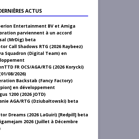
 DERNIÈRES ACTUS
erion Entertainment BV et Amiga
oration parviennent à un accord
sal (MrDig) beta
tor Call Shadows RTG (2026 Raybeez)
a Squadron (Digital Team) en
loppement
nTTD FR OCS/AGA/RTG (2026 Korycki)
(01/08/2026)
ration Backstab (Fancy Factory)
rpion] en développement
gus 1200 (2026 JOTD)
anie AGA/RTG (Dziubałtowski) beta
tor Dreams (2026 LaGuiri) [Redpill] beta
gamejam 2026 (Juillet à Décembre
)