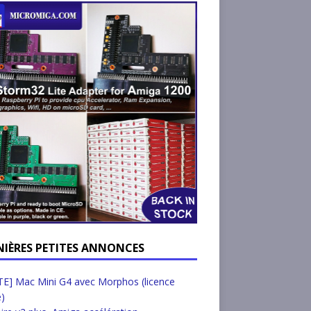
NIÈRES PETITES ANNONCES
E] Mac Mini G4 avec Morphos (licence
e)