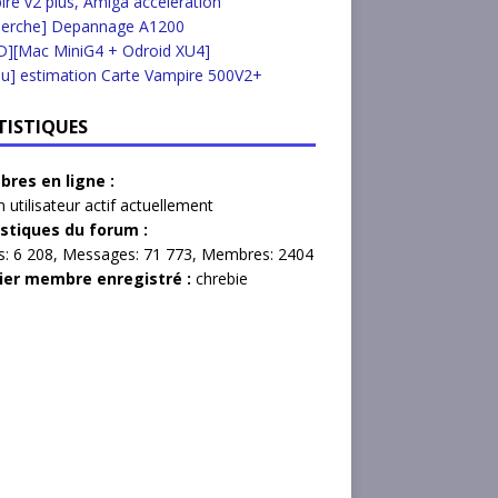
re v2 plus, Amiga accélération
herche] Depannage A1200
D][Mac MiniG4 + Odroid XU4]
u] estimation Carte Vampire 500V2+
TISTIQUES
res en ligne :
 utilisateur actif actuellement
istiques du forum :
s:
6 208,
Messages:
71 773,
Membres:
2404
ier membre enregistré :
chrebie