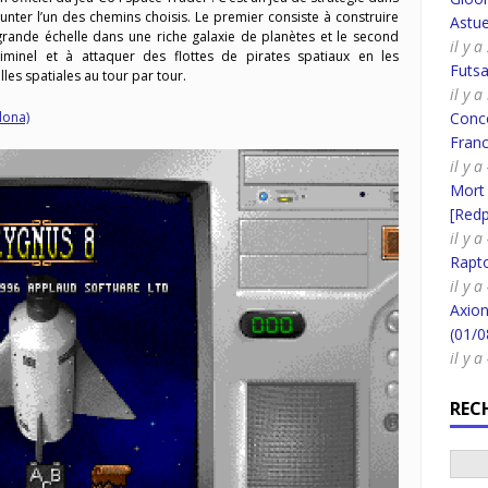
unter l’un des chemins choisis. Le premier consiste à construire
Astue
rande échelle dans une riche galaxie de planètes et le second
il y 
iminel et à attaquer des flottes de pirates spatiaux en les
Futsa
les spatiales au tour par tour.
il y 
Conco
lona)
Fran
il y 
Mort
[Redpi
il y 
Rapt
il y 
Axion
(01/0
il y 
REC