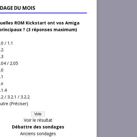
DAGE DU MOIS
uelles ROM Kickstart ont vos Amiga
principaux ? (3 réponses maximum)
.0 / 1.1
.2
.3
.04 / 2.05
.0
.1
.x
.1.4
.2 / 3.2.1 / 3.2.2
utre (Préciser)
Voir le résultat
Débattre des sondages
Anciens sondages