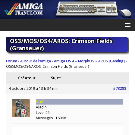
OS3/MOS/OS4/AROS: Crimson Fields
(Granseuer)
Forum
›
Autour de l’Amiga
›
Amiga OS 4 – MorphOS – AROS [Gaming]
›
OS3/MOS/OS4/AROS: Crimson Fields (Granseuer)
Créateur
Sujet
4 octobre 2019 à 13 h 34 min
#73288
Staff
Aladin
Level 25
Messages : 16068