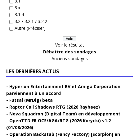
3.1
3.x
3.1.4
3.2 / 3.2.1 / 3.2.2
Autre (Préciser)
Voir le résultat
Débattre des sondages
Anciens sondages
LES DERNIÈRES ACTUS
Hyperion Entertainment BV et Amiga Corporation
parviennent à un accord
Futsal (MrDig) beta
Raptor Call Shadows RTG (2026 Raybeez)
Nova Squadron (Digital Team) en développement
OpenTTD FR OCS/AGA/RTG (2026 Korycki) v1.2
(01/08/2026)
Operation Backstab (Fancy Factory) [Scorpion] en