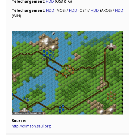
Téléchargement
:
HDD
(OS3 RTG)
Téléchargement
:
HDD
(MOS) /
HDD
(OS4) /
HDD
(AROS) /
HDD
(WIN)
Source
:
http://crimson.seul.org