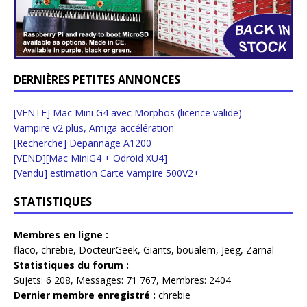
DERNIÈRES PETITES ANNONCES
[VENTE] Mac Mini G4 avec Morphos (licence valide)
Vampire v2 plus, Amiga accélération
[Recherche] Depannage A1200
[VEND][Mac MiniG4 + Odroid XU4]
[Vendu] estimation Carte Vampire 500V2+
STATISTIQUES
Membres en ligne :
flaco
,
chrebie
,
DocteurGeek
,
Giants
,
boualem
,
Jeeg
,
Zarnal
Statistiques du forum :
Sujets:
6 208,
Messages:
71 767,
Membres:
2404
Dernier membre enregistré :
chrebie