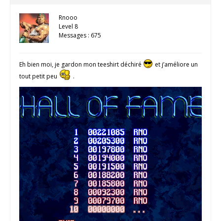
Rnooo
Level 8
Messages : 675
Eh bien moi, je gardon mon teeshirt déchiré
et j’améliore un
tout petit peu
.