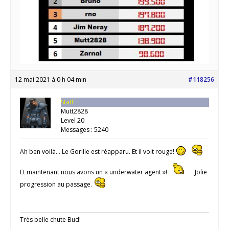
12 mai 2021 à 0 h 04 min
#118256
Staff
Mutt2828
Level 20
Messages : 5240
Ah ben voilà… Le Gorille est réapparu. Et il voit rouge!
Et maintenant nous avons un « underwater agent »!
Jolie
progression au passage.
Très belle chute Bud!