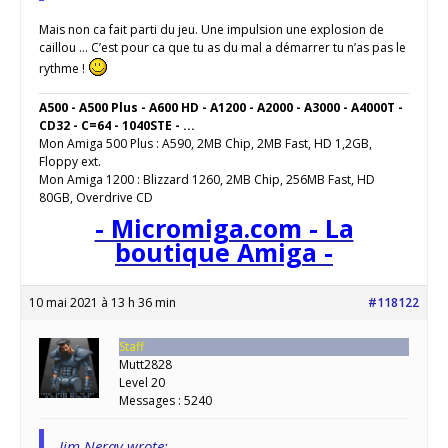
Mais non ca fait parti du jeu. Une impulsion une explosion de
caillou … C’est pour ca que tu as du mal a démarrer tu n’as pas le
rythme !
A500 - A500 Plus - A600 HD - A1200 - A2000 - A3000 - A4000T -
CD32 - C=64 - 1040STE - ...
Mon Amiga 500 Plus : A590, 2MB Chip, 2MB Fast, HD 1,2GB,
Floppy ext.
Mon Amiga 1200 : Blizzard 1260, 2MB Chip, 256MB Fast, HD
80GB, Overdrive CD
- Micromiga.com - La
boutique Amiga -
10 mai 2021 à 13 h 36 min
#118122
Staff
Mutt2828
Level 20
Messages : 5240
Jim Neray wrote: