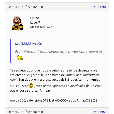
12 mai 2021 à 9 h 52 min
#118268
Bruno
Level 7
Messages : 427
Mutt2828 wrote:
Et maintenant nous avons un « underwater agent »!
Ta requête pour que nous revêtions une tenue décente a bien
été entendue : j’ai enfilé le costume de
James Pond: Underwater
Agent,
l’un des premiers jeux auxquels j’ai joués sur mon Amiga
500 en 1990
, avec
Battle Squadron
et
Speedball 1
(le 2 n’était
pas encore sorti sur Amiga).
Amiga 500, extensions 512 k et ACA500+ sous AmigaOS 3.2.3
16 mai 2021 à 8 h 58 min
#118951