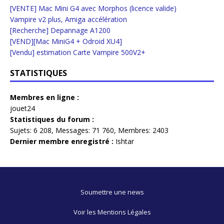
[VENTE] Mac Mini G4 avec Morphos (licence valide)
Vampire v2 plus, Amiga accélération
[Recherche] Depannage A1200
[VEND][Mac MiniG4 + Odroid XU4]
[Vendu] estimation Carte Vampire 500V2+
STATISTIQUES
Membres en ligne :
jouet24
Statistiques du forum :
Sujets:
6 208,
Messages:
71 760,
Membres:
2403
Dernier membre enregistré :
Ishtar
Soumettre une news
Voir les Mentions Légales