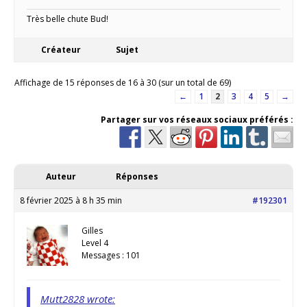
Très belle chute Bud!
Créateur
Sujet
Affichage de 15 réponses de 16 à 30 (sur un total de 69)
←
1
2
3
4
5
→
Partager sur vos réseaux sociaux préférés :
Auteur
Réponses
8 février 2025 à 8 h 35 min
#192301
Gilles
Level 4
Messages : 101
Mutt2828 wrote: