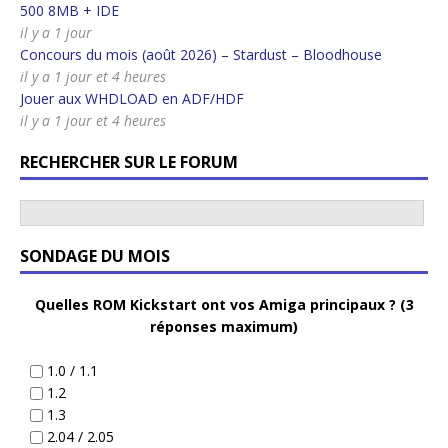
500 8MB + IDE
il y a 1 jour
Concours du mois (août 2026) – Stardust – Bloodhouse
il y a 1 jour et 4 heures
Jouer aux WHDLOAD en ADF/HDF
il y a 1 jour et 4 heures
RECHERCHER SUR LE FORUM
SONDAGE DU MOIS
Quelles ROM Kickstart ont vos Amiga principaux ? (3
réponses maximum)
1.0 / 1.1
1.2
1.3
2.04 / 2.05