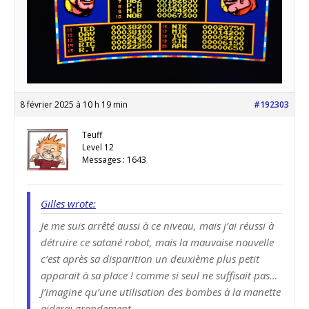
8 février 2025 à 10 h 19 min
#192303
Teuff
Level 12
Messages : 1643
Gilles wrote:
Je me suis arrêté aussi à ce niveau, mais j’ai réussi à
détruire ce satané robot, mais la mauvaise nouvelle
c’est après sa disparition un deuxième plus petit
apparait à sa place ! comme si seul ne suffisait pas…
J’imagine qu’une utilisation des bombes à la manette
aiderai grandement….