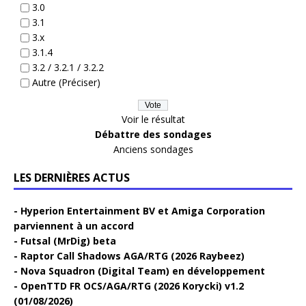
3.0
3.1
3.x
3.1.4
3.2 / 3.2.1 / 3.2.2
Autre (Préciser)
Voir le résultat
Débattre des sondages
Anciens sondages
LES DERNIÈRES ACTUS
Hyperion Entertainment BV et Amiga Corporation
parviennent à un accord
Futsal (MrDig) beta
Raptor Call Shadows AGA/RTG (2026 Raybeez)
Nova Squadron (Digital Team) en développement
OpenTTD FR OCS/AGA/RTG (2026 Korycki) v1.2
(01/08/2026)