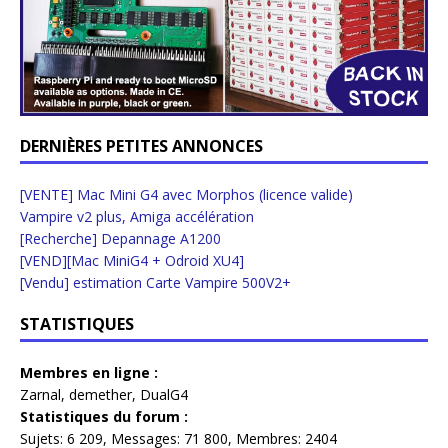
DERNIÈRES PETITES ANNONCES
[VENTE] Mac Mini G4 avec Morphos (licence valide)
Vampire v2 plus, Amiga accélération
[Recherche] Depannage A1200
[VEND][Mac MiniG4 + Odroid XU4]
[Vendu] estimation Carte Vampire 500V2+
STATISTIQUES
Membres en ligne :
Zarnal
,
demether
,
DualG4
Statistiques du forum :
Sujets:
6 209,
Messages:
71 800,
Membres:
2404