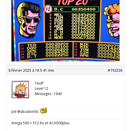
8 février 2025 à 18 h 41 min
#192326
Teuff
Level 12
Messages : 1643
Joli @abzalon56.
Amiga 500 + 512 Ko et ACA500plus