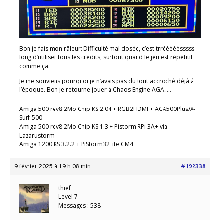
Bon je fais mon râleur: Difficulté mal dosée, c’est trrèèèèèsssss
long d’utiliser tous les crédits, surtout quand le jeu est répétitif
comme ça.
Je me souviens pourquoi je n’avais pas du tout accroché déjà à
l’époque. Bon je retourne jouer à Chaos Engine AGA…..
Amiga 500 rev8 2Mo Chip KS 2.04 + RGB2HDMI + ACA500Plus/X-
Surf-500
Amiga 500 rev8 2Mo Chip KS 1.3 + Pistorm RPi 3A+ via
Lazarustorm
Amiga 1200 KS 3.2.2 + PiStorm32Lite CM4
9 février 2025 à 19 h 08 min
#192338
thief
Level 7
Messages : 538