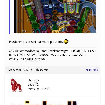
Plus le temps ce soir. On verra plus tard.
A1200 Commodore mutant " FrankenAmiga" + 68040 + 8MO + SD
8go - A1200 ESCOM. HD 20MO. Mon meilleur et seul A500 :
WinUae. CPC 6128-CPC 464.
5 décembre 2020 à 19 h 45 min
#106063
Bardock
Level 12
Messages : 1694