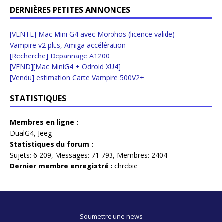
DERNIÈRES PETITES ANNONCES
[VENTE] Mac Mini G4 avec Morphos (licence valide)
Vampire v2 plus, Amiga accélération
[Recherche] Depannage A1200
[VEND][Mac MiniG4 + Odroid XU4]
[Vendu] estimation Carte Vampire 500V2+
STATISTIQUES
Membres en ligne :
DualG4
,
Jeeg
Statistiques du forum :
Sujets:
6 209,
Messages:
71 793,
Membres:
2404
Dernier membre enregistré :
chrebie
Soumettre une news