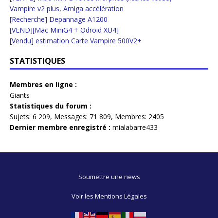
Vampire v2 plus, Amiga accélération
[Recherche] Depannage A1200
[VEND][Mac MiniG4 + Odroid XU4]
[Vendu] estimation Carte Vampire 500V2+
STATISTIQUES
Membres en ligne :
Giants
Statistiques du forum :
Sujets:
6 209,
Messages:
71 809,
Membres:
2405
Dernier membre enregistré :
mialabarre433
Soumettre une news
Voir les Mentions Légales