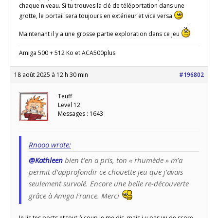
chaque niveau. Si tu trouves la clé de téléportation dans une
grotte, le portail sera toujours en extérieur et vice versa
Maintenant il y a une grosse partie exploration dans ce jeu
Amiga 500 + 512 Ko et ACA500plus
18 août 2025 à 12 h 30 min
#196802
Teuff
Level 12
Messages : 1643
Rnooo wrote:
@Kathleen
bien t’en a pris, ton « rhumède » m’a
permit d’approfondir ce chouette jeu que j’avais
seulement survolé. Encore une belle re-découverte
grâce à Amiga France. Merci
Je lis tes posts et tout à coup je me dis, mais j u pas vu de score