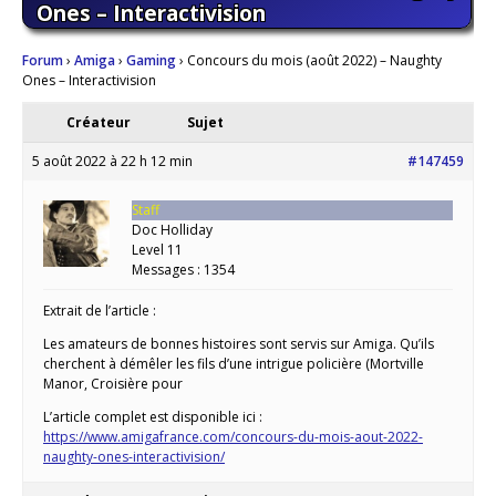
Ones – Interactivision
Forum
›
Amiga
›
Gaming
›
Concours du mois (août 2022) – Naughty
Ones – Interactivision
Créateur
Sujet
5 août 2022 à 22 h 12 min
#147459
Staff
Doc Holliday
Level 11
Messages : 1354
Extrait de l’article :
Les amateurs de bonnes histoires sont servis sur Amiga. Qu’ils
cherchent à démêler les fils d’une intrigue policière (Mortville
Manor, Croisière pour
L’article complet est disponible ici :
https://www.amigafrance.com/concours-du-mois-aout-2022-
naughty-ones-interactivision/