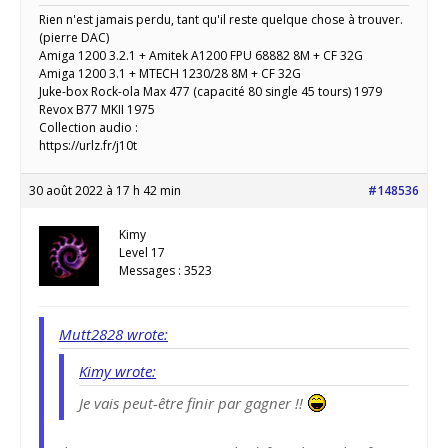
Rien n'est jamais perdu, tant qu'il reste quelque chose à trouver.
(pierre DAC)
Amiga 1200 3.2.1 + Amitek A1200 FPU 68882 8M + CF 32G
Amiga 1200 3.1 + MTECH 1230/28 8M + CF 32G
Juke-box Rock-ola Max 477 (capacité 80 single 45 tours) 1979
Revox B77 MKII 1975
Collection audio :
https://urlz.fr/j10t
30 août 2022 à 17 h 42 min
#148536
Kimy
Level 17
Messages : 3523
Mutt2828 wrote:
Kimy wrote:
Je vais peut-être finir par gagner !!