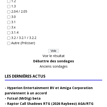
1.2
1.3
2.04 / 2.05
3.0
3.1
3.x
3.1.4
3.2 / 3.2.1 / 3.2.2
Autre (Préciser)
Voir le résultat
Débattre des sondages
Anciens sondages
LES DERNIÈRES ACTUS
Hyperion Entertainment BV et Amiga Corporation
parviennent à un accord
Futsal (MrDig) beta
Raptor Call Shadows RTG (2026 Raybeez) AGA/RTG