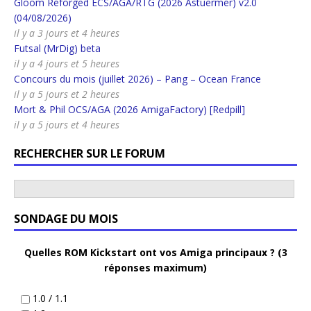
Gloom Reforged ECS/AGA/RTG (2026 Astuermer) v2.0
(04/08/2026)
il y a 3 jours et 4 heures
Futsal (MrDig) beta
il y a 4 jours et 5 heures
Concours du mois (juillet 2026) – Pang – Ocean France
il y a 5 jours et 2 heures
Mort & Phil OCS/AGA (2026 AmigaFactory) [Redpill]
il y a 5 jours et 4 heures
RECHERCHER SUR LE FORUM
SONDAGE DU MOIS
Quelles ROM Kickstart ont vos Amiga principaux ? (3
réponses maximum)
1.0 / 1.1