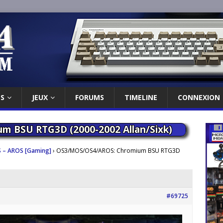
ES
JEUX
FORUMS
TIMELINE
CONNEXION
 BSU RTG3D (2000-2002 Allan/Sixk)
 – AROS [Gaming]
›
OS3/MOS/OS4/AROS: Chromium BSU RTG3D
#69725