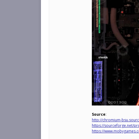
Source
:
http://chromium-bsu.sourc
https://sourceforge.net/p
https://www.mobygames.