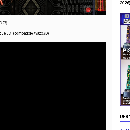
2026
(OS3)
que 3D) (compatible Wazp3D)
DER