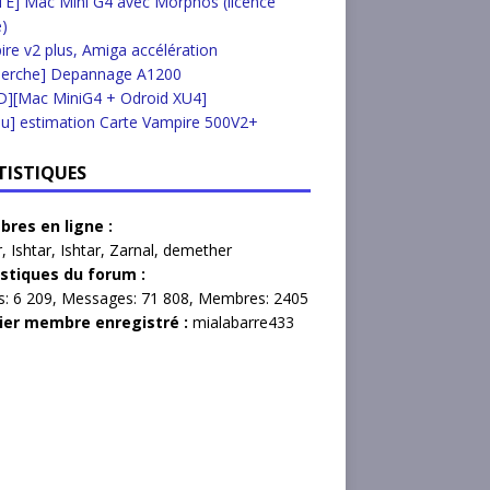
E] Mac Mini G4 avec Morphos (licence
e)
re v2 plus, Amiga accélération
herche] Depannage A1200
D][Mac MiniG4 + Odroid XU4]
u] estimation Carte Vampire 500V2+
TISTIQUES
res en ligne :
r
,
Ishtar
,
Ishtar
,
Zarnal
,
demether
istiques du forum :
s:
6 209,
Messages:
71 808,
Membres:
2405
ier membre enregistré :
mialabarre433