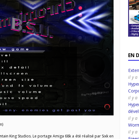
EN 
Exte
il y 
Hyper
Corpo
il y 
Hyper
déve
il y 
n)
Worm
il y a
tain King Studios. Le portage Amiga 68k a été réalisé par Sixk en
Frees