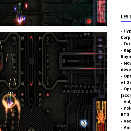
LES
Hyp
Corp
Fut
Rap
Rayb
Nov
déve
Ope
v1.2 
Ope
[Sco
Vul
Pol
RTG
Vec
Ami