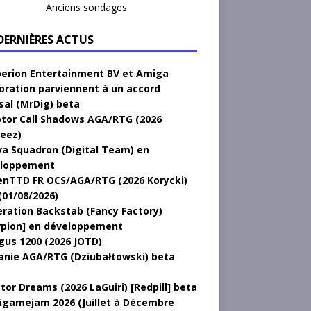
Anciens sondages
 DERNIÈRES ACTUS
erion Entertainment BV et Amiga
oration parviennent à un accord
sal (MrDig) beta
tor Call Shadows AGA/RTG (2026
eez)
a Squadron (Digital Team) en
loppement
nTTD FR OCS/AGA/RTG (2026 Korycki)
(01/08/2026)
ration Backstab (Fancy Factory)
rpion] en développement
gus 1200 (2026 JOTD)
anie AGA/RTG (Dziubałtowski) beta
tor Dreams (2026 LaGuiri) [Redpill] beta
gamejam 2026 (Juillet à Décembre