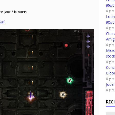
(06/0
il y a
 se joue à la souris.
Loony
ixk)
(05/0
il y a
Cherc
Amig
il y 
Micro
stoc
il y 
Conco
Bloo
il y a
Joue
il y a
REC