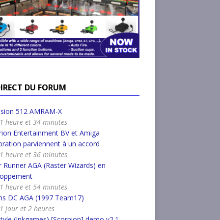
DIRECT DU FORUM
nsion 512 AMRAM-X
a 1 heure et 34 minutes
ion Entertainment BV et Amiga
ration parviennent à un accord
a 1 heure et 36 minutes
 Runner AGA (Raster Wizards) en
loppement
a 1 heure et 54 minutes
s DC AGA (1997 Team17)
 1 jour et 2 heures
tyle (Inkgames) [Scorpion] demo v2.1