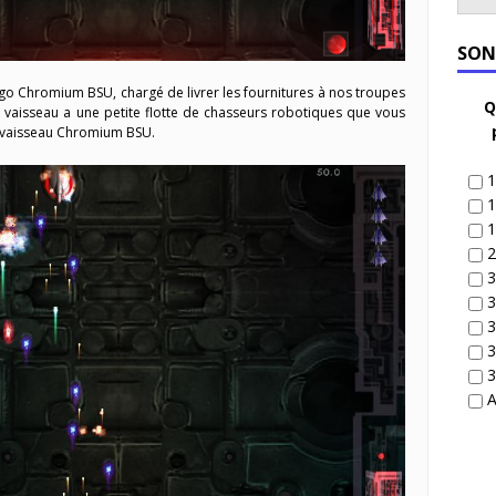
SON
go Chromium BSU, chargé de livrer les fournitures à nos troupes
Q
re vaisseau a une petite flotte de chasseurs robotiques que vous
e vaisseau Chromium BSU.
1
1
1
2
3
3
3
3
3
A