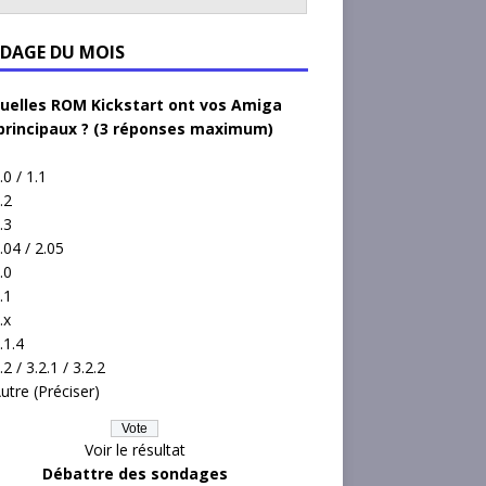
DAGE DU MOIS
uelles ROM Kickstart ont vos Amiga
principaux ? (3 réponses maximum)
.0 / 1.1
.2
.3
.04 / 2.05
.0
.1
.x
.1.4
.2 / 3.2.1 / 3.2.2
utre (Préciser)
Voir le résultat
Débattre des sondages