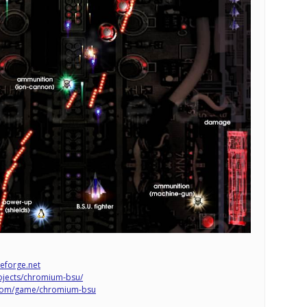
eforge.net
rojects/chromium-bsu/
com/game/chromium-bsu