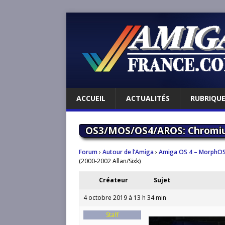
ACCUEIL
ACTUALITÉS
RUBRIQU
OS3/MOS/OS4/AROS: Chromium
Forum
›
Autour de l’Amiga
›
Amiga OS 4 – MorphOS
(2000-2002 Allan/Sixk)
Créateur
Sujet
4 octobre 2019 à 13 h 34 min
Staff