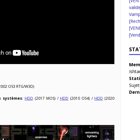
[VENT
valid
Vampi
[Rec
[VEN
[Vend
STA
Memb
Ishta
Stat
Sujet
2002 OS3 RTG/W3D)
Dern
s systèmes
:
HDD
(2017 MOS) /
HDD
(2010 OS4) /
HDD
(2020