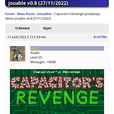
jouable v0.8 (27/11/2022)
Forum
›
News Room
›
Actualités
›
Capacitor’s Revenge (pixelplop)
démo jouable v0.8 (27/11/2022)
Créateur
Sujet
13 août 2022 à 13 h 39 min
#147786
Staff
Aladin
Level 25
Messages : 16068