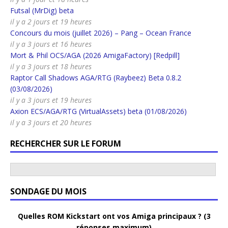
Futsal (MrDig) beta
il y a 2 jours et 19 heures
Concours du mois (juillet 2026) – Pang – Ocean France
il y a 3 jours et 16 heures
Mort & Phil OCS/AGA (2026 AmigaFactory) [Redpill]
il y a 3 jours et 18 heures
Raptor Call Shadows AGA/RTG (Raybeez) Beta 0.8.2
(03/08/2026)
il y a 3 jours et 19 heures
Axion ECS/AGA/RTG (VirtualAssets) beta (01/08/2026)
il y a 3 jours et 20 heures
RECHERCHER SUR LE FORUM
SONDAGE DU MOIS
Quelles ROM Kickstart ont vos Amiga principaux ? (3
réponses maximum)