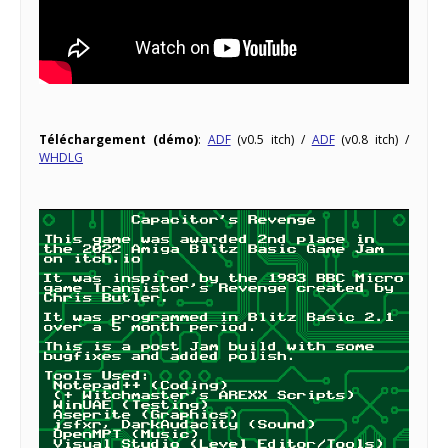
Téléchargement (démo)
:
ADF
(v0.5 itch) /
ADF
(v0.8 itch) /
WHDLG