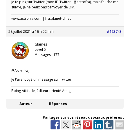
Je te ping sur Twitter (mon ID Twitter : @astrofra), mais faudra me
suivre, je ne peux pas t’envoyer de DM.
www.astrofra.com | fra.planet-d.net
28 juillet 2021 à 16 h 52 min
#123743
Glames
Level 5
Messages : 177
@Astrofra,
Je t’ai envoyé un message sur Twitter.
Boing Attitude, éditeur orienté Amiga.
Auteur
Réponses
Partager sur vos réseaux sociaux préférés :