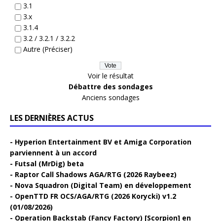
3.1
3.x
3.1.4
3.2 / 3.2.1 / 3.2.2
Autre (Préciser)
Voir le résultat
Débattre des sondages
Anciens sondages
LES DERNIÈRES ACTUS
Hyperion Entertainment BV et Amiga Corporation
parviennent à un accord
Futsal (MrDig) beta
Raptor Call Shadows AGA/RTG (2026 Raybeez)
Nova Squadron (Digital Team) en développement
OpenTTD FR OCS/AGA/RTG (2026 Korycki) v1.2
(01/08/2026)
Operation Backstab (Fancy Factory) [Scorpion] en