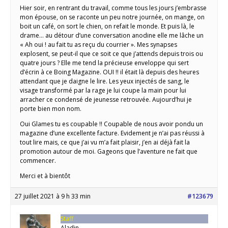
Hier soir, en rentrant du travail, comme tous les jours j’embrasse
mon épouse, on se raconte un peu notre journée, on mange, on
boit un café, on sort le chien, on refait le monde. Et puis là, le
drame… au détour d’une conversation anodine elle me lâche un
« Ah oui ! au fait tu as reçu du courrier ». Mes synapses
explosent, se peut-il que ce soit ce que j’attends depuis trois ou
quatre jours ? Elle me tend la précieuse enveloppe qui sert
d’écrin à ce Boing Magazine. OUI !! il était là depuis des heures
attendant que je daigne le lire. Les yeux injectés de sang, le
visage transformé par la rage je lui coupe la main pour lui
arracher ce condensé de jeunesse retrouvée. Aujourd’hui je
porte bien mon nom.
Oui Glames tu es coupable !! Coupable de nous avoir pondu un
magazine d’une excellente facture. Evidement je n’ai pas réussi à
tout lire mais, ce que j’ai vu m’a fait plaisir, j’en ai déjà fait la
promotion autour de moi. Gageons que l’aventure ne fait que
commencer.
Merci et à bientôt
27 juillet 2021 à 9 h 33 min
#123679
Staff
Aladin