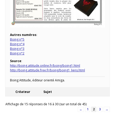
Autres numéros
:
Boing n°5
Boing n°4
Boing n°3
Boing n°2
Source
:
http://boing.attitude.online.fr/boing/boing1.html
http://boing.attitude.free.fr/boing/boing1_liens.html
Boing Attitude, éditeur orienté Amiga.
Créateur
Sujet
Affichage de 15 réponses de 16 à 30 (sur un total de 45)
←
1
2
3
→