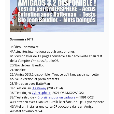
Sommaire N°1
3/ Édito – sommaire
4/ Actualités internationales et francophones
8/ Gros dossier de 11 pages consacré à la découverte et au test
de la Vampire V4+ sous ApolloOS.
20/ Bio de Jean Baudlot
21/ Insolite
22/ AmigaOS 3.2 disponible ! Tout ce qu’il faut savoir sur cette
nouvelle version et premiers tests.
28/ Entretien avec BatteMan
34/ Test du jeu
Blastaway
(2019 OS4)
36/ Test du jeu
Cybersphere
(2021 OS4/MOS/AROS)
38/ Test rétro de «
Croisière pour un cadavre
» (1991 OCS)
40/ Entretien avec Gianluca Girelli, le créateur du jeu Cybersphere
46/ Atelier : installer une carte CF bootable dans un Amiga
49/ Atelier Vampire V4+