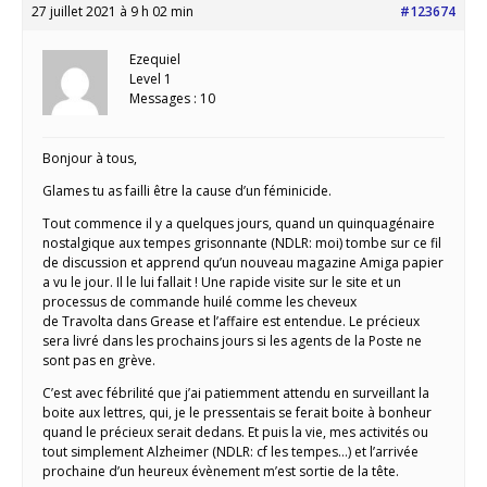
27 juillet 2021 à 9 h 02 min
#123674
Ezequiel
Level 1
Messages : 10
Bonjour à tous,
Glames tu as failli être la cause d’un féminicide.
Tout commence il y a quelques jours, quand un quinquagénaire
nostalgique aux tempes grisonnante (NDLR: moi) tombe sur ce fil
de discussion et apprend qu’un nouveau magazine Amiga papier
a vu le jour. Il le lui fallait ! Une rapide visite sur le site et un
processus de commande huilé comme les cheveux
de Travolta dans Grease et l’affaire est entendue. Le précieux
sera livré dans les prochains jours si les agents de la Poste ne
sont pas en grève.
C’est avec fébrilité que j’ai patiemment attendu en surveillant la
boite aux lettres, qui, je le pressentais se ferait boite à bonheur
quand le précieux serait dedans. Et puis la vie, mes activités ou
tout simplement Alzheimer (NDLR: cf les tempes…) et l’arrivée
prochaine d’un heureux évènement m’est sortie de la tête.