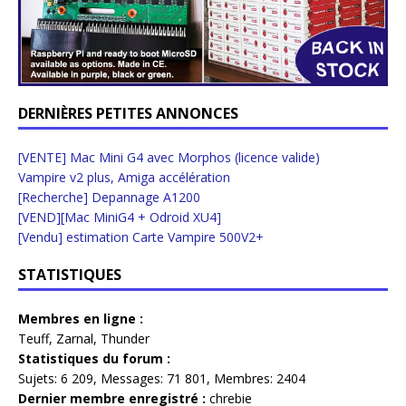
DERNIÈRES PETITES ANNONCES
[VENTE] Mac Mini G4 avec Morphos (licence valide)
Vampire v2 plus, Amiga accélération
[Recherche] Depannage A1200
[VEND][Mac MiniG4 + Odroid XU4]
[Vendu] estimation Carte Vampire 500V2+
STATISTIQUES
Membres en ligne :
Teuff
,
Zarnal
,
Thunder
Statistiques du forum :
Sujets:
6 209,
Messages:
71 801,
Membres:
2404
Dernier membre enregistré :
chrebie