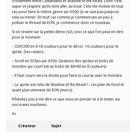
croisement entre Castlevania et Shadow of the beast. Donc c’est
super et j’espère qu’ils vont aller au bout. Cela me motive en tout
cas pour faire le même genre sur A500. Je ne sais pas jusqu’où
cela va mener. En tout cas comme je commencais un peu à
polluer le thread de EON, je commence donc ce nouveau.
Si on revient sur la petite démo (v2), voici ce que l’on peut en dire
pour le moment:
– 320×200 en 8 +8 couleurs pour le décor. 16 couleurs pour le
sprite. Des rasters.
– Scroll en 50 fps sur A500. Gestions des sprites et bobs (le
monstre qui court est un bobs de 80×60 en 8 couleurs).
– Il faut courir vers la droite pour faire la course avec le monstre
– Le sprite est celui de Shadow of the Beast 1. Les plan de fond et
avant plan viennent de EON (merci).
N’hésitez pas à me dire ce que vous en penser et à le tester sur
vos vraies machines.
A+
Créateur
Sujet