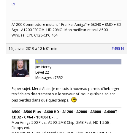
Ici
A1200 Commodore mutant " FrankenAmiga" + 68040 + 8MO + SD
8go - A1200 ESCOM. HD 20MO. Mon meilleur et seul A500 :
WinUae. CPC 6128-CPC 464.
15 janvier 2019 à 12 h 01 min
#49516
Staff
Jim Neray
Level 22
Messages : 7352
Super sujet. Merci Alain. Je me suis à nouveau permis d’héberger
tes fichiers directement sur le serveur AF pour qu’ils ne soient
pas perdus dans quelques temps.
A500 - A500 Plus - A600 HD - A1200 - A2000 - A3000 - A4000T -
CD32 - C=64 - 1040STE - ...
Mon Amiga 500 Plus : A590, 2MB Chip, 2MB Fast, HD 1,2GB,
Floppy ext.