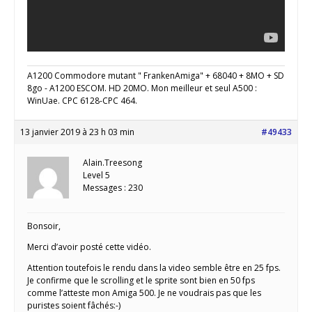
A1200 Commodore mutant " FrankenAmiga" + 68040 + 8MO + SD
8go - A1200 ESCOM. HD 20MO. Mon meilleur et seul A500 :
WinUae. CPC 6128-CPC 464.
13 janvier 2019 à 23 h 03 min
#49433
Alain.Treesong
Level 5
Messages : 230
Bonsoir,
Merci d’avoir posté cette vidéo.
Attention toutefois le rendu dans la video semble être en 25 fps.
Je confirme que le scrolling et le sprite sont bien en 50 fps
comme l’atteste mon Amiga 500. Je ne voudrais pas que les
puristes soient fâchés:-)