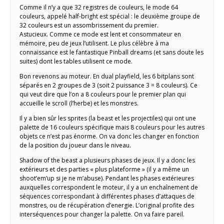
Comme il n’y a que 32 registres de couleurs, le mode 64
couleurs, appelé half-bright est spécial : le deuxième groupe de
32 couleurs est un assombrissement du premier.
Astucieux. Comme ce mode est lent et consommateur en
mémoire, peu de jeux l’utilisent. Le plus célèbre à ma
connaissance est le fantastique Pinball dreams (et sans doute les
suites) dont les tables utilisent ce mode.
Bon revenons au moteur. En dual playfield, les 6 bitplans sont
séparés en 2 groupes de 3 (soit 2 puissance 3 = 8 couleurs). Ce
qui veut dire que l’on a 8 couleurs pour le premier plan qui
accueille le scroll (l’herbe) et les monstres.
Il y a bien sûr les sprites (la beast et les projectiles) qui ont une
palette de 16 couleurs spécifique mais 8 couleurs pour les autres
objets ce n’est pas énorme. On va donc les changer en fonction
de la position du joueur dans le niveau.
Shadow of the beast a plusieurs phases de jeux. Il y a donc les
extérieurs et des parties « plus plateforme » (il y a même un
shoot’em’up si je ne m’abuse). Pendant les phases extérieures
auxquelles correspondent le moteur, il y a un enchaînement de
séquences correspondant à différentes phases d’attaques de
monstres, ou de récupération d’energie. L’original profite des
interséquences pour changer la palette. On va faire pareil.