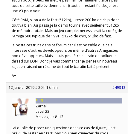
est un bob. Je peux en mettre pas mal normalement (alors pas
tous de cette taille évidemment ;-)) tout en restant fluide. Je ferai
une V3 pour voir.
Côté RAM, si on a de la fast (512ko), il reste 200 ko de chip donc
tout va bien. Au passage la démo tourne avec seulement 512ko
de mémoire totale. Mais un jeu complet nécessiterait la config de
l’Amiga 500 typique de 1991 : 512ko de chip, 512ko de fast.
Je poste ces trucs dans ce forum car il est possible que cela
intéresse d’autres devéloppeurs ou même d’autres Amigaïstes
non développeurs. Mais je suis peut être en train de polluer le
thread sur EON. Donc je vais commencer je pense un nouveau
sujet en faisant un résumé de tout le baratin fait à présent.
A+
12 janvier 2019 à 20 h 18 min
#49312
Staff
Zarnal
Level 23
Messages : 8113
J’ai oublié de poser une question : dans ce cas de figure, il est
prévu de rester en 100% basic ou bien d’injecter du code