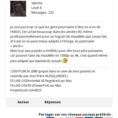
salome
Level 6
Messages : 252
Je vois pas trop ce que les gens pourraient à dire vis à vis de
l’AMOS. J’en ai fait beaucoup dans les années 90, même
professionnellement pour un logiciel de VisualMix que j’avais fait,
et il est on ne peut mieux adapté à l’Amiga, en particulier
« stock ».
Mais la je suis passée à Amiblitz pour des trucs plus puissants,
car pouvoir faire du VisualMix en 1080p ou 4K, c’est quand même
plus adapté aux standards actuels
1200 PCMCIA 2MB (piqué dans la cave de mes parents et
revendu par mon frère #LESGLANDES )
FS-UAE OS39+Amikit XE Registred sur Mac
FS-UAE OS4 FE (FlowerPot) sur Mac
Powerbook G4+MOS
Auteur
Réponses
Partager sur vos réseaux sociaux préférés :