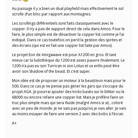
Au passage il y a bien un dual playfield mais effectivement le sol
scrolle d’un bloc par rapport aux montagnes.
Les scrollings différentiels sont faits classiquement avec le
copper. Il n’y a pas de support direct de cela dans Amos. Pour le
faire, le plus simple est de désactiver la copper list comme je l’ai
indiqué. Dans ce cas toutefois on perd la gestion des sprites et
des écrans (qui est en fait une copper list faite par Amos).
Le projet Eon de Amigawave est pour A1200 en gros. Et tant
mieux car la ludothèque du 1200 est assez pauvre finalement. Le
1200 n’a pas eu son Turrican ni son Lotus et va enfin peut être
avoir son Shadow of the beast. Et c’est super.
Mon idée est de proposer un moteur à la beast/eon mais pour le
500. Dans ce cas je ne pense pas géner les gars qui s’occupe du
projet AGA. Je pourrai ajouter des tricks basés sur le blitter ou le
68000 ou encore refaire une copper list. Mais je préfère faire un
truc plus simple mais qui sera fluide (malgré Amos si si) , coloré
avec un peu de monde. Je ne sais pas jusqu’où je vais aller. Je vais
au moins essayer de faire une version 2 avec des bobs à l’écran.
A+