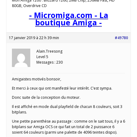
Mon Amiga 1200 : Blizzard 1260, 2MB Chip, 256MB Fast, HD
80GB, Overdrive CD
- Micromiga.com - La
boutique Amiga -
17 janvier 2019 à 22 h 39 min
#49780
Alain.Treesong
Level 5
Messages : 230
Amigaistes motivés bonsoir,
Et merci à ceux qui ont manifesté leur intérêt. C’est sympa.
Donc suite de la conception du moteur.
Il est affiché en mode dual playfield de chacun 8 couleurs, soit 3
bitplans.
Une petite parenthèse au passage : comme on le sait tous, il y a 6
bitplans sur Amiga OCS ce qui fait un total de 2 puissance 6
soient 64 couleurs (parmi une palette de 4096 teintes dispo).