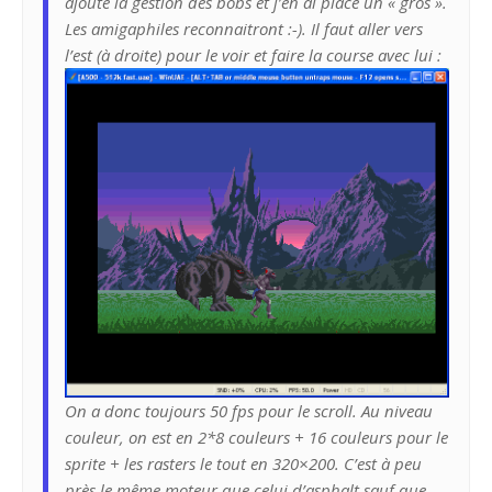
ajouté la gestion des bobs et j’en ai placé un « gros ».
Les amigaphiles reconnaitront :-). Il faut aller vers
l’est (à droite) pour le voir et faire la course avec lui :
On a donc toujours 50 fps pour le scroll. Au niveau
couleur, on est en 2*8 couleurs + 16 couleurs pour le
sprite + les rasters le tout en 320×200. C’est à peu
près le même moteur que celui d’asphalt sauf que