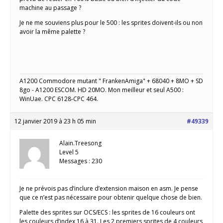
machine au passage ?
Je ne me souviens plus pour le 500 : les sprites doivent-ils ou non
avoir la même palette ?
A1200 Commodore mutant " FrankenAmiga" + 68040 + 8MO + SD
8go - A1200 ESCOM. HD 20MO. Mon meilleur et seul A500 :
WinUae. CPC 6128-CPC 464.
12 janvier 2019 à 23 h 05 min
#49339
Alain.Treesong
Level 5
Messages : 230
Je ne prévois pas d’inclure d’extension maison en asm. Je pense
que ce n’est pas nécessaire pour obtenir quelque chose de bien.
Palette des sprites sur OCS/ECS : les sprites de 16 couleurs ont
les couleurs d’index 16 à 31. Les 2 premiers sprites de 4 couleurs