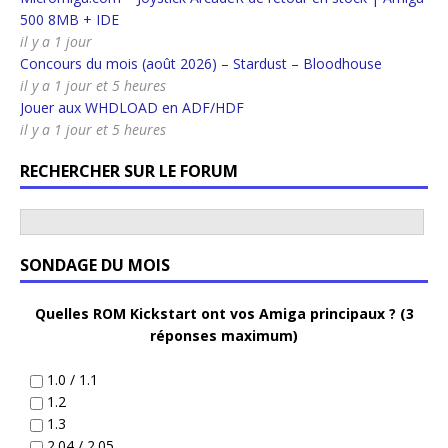
500 8MB + IDE
il y a 1 jour
Concours du mois (août 2026) – Stardust – Bloodhouse
il y a 1 jour et 5 heures
Jouer aux WHDLOAD en ADF/HDF
il y a 1 jour et 5 heures
RECHERCHER SUR LE FORUM
SONDAGE DU MOIS
Quelles ROM Kickstart ont vos Amiga principaux ? (3
réponses maximum)
1.0 / 1.1
1.2
1.3
2.04 / 2.05