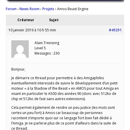
Forum
›
News Room
›
Projets
›
Amos Beast Engine
Créateur
Sujet
10 janvier 2019 à 10 h 55 min
#49291
Alain.Treesong
Level 5
Messages : 230
Bonjour,
Je démarre ce thread pour permettre à des Amigaphiles
éventuellement interessés de suivre le développement d’un petit
moteur « à la Shadow of the Beast » en AMOS pour tout Amiga en
visant en particulier le A500 des années 90 (donc avec 512ko de
chip et 512ko de fast sans autres extensions).
Cela permet également de rendre un peu justice (les mots sont
certes un peu fort) à Amos car beaucoup de personnes
racontent n’importe quoi sur ce langage fort bien fait dédié à
l’Amiga. Je ne parlerai plus de ce point d’ailleurs dans la suite de
ce thread.