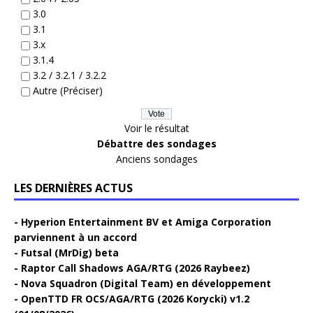
3.0
3.1
3.x
3.1.4
3.2 / 3.2.1 / 3.2.2
Autre (Préciser)
Voir le résultat
Débattre des sondages
Anciens sondages
LES DERNIÈRES ACTUS
Hyperion Entertainment BV et Amiga Corporation
parviennent à un accord
Futsal (MrDig) beta
Raptor Call Shadows AGA/RTG (2026 Raybeez)
Nova Squadron (Digital Team) en développement
OpenTTD FR OCS/AGA/RTG (2026 Korycki) v1.2