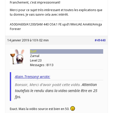
Franchement, c’est impressionnant!
Merci pour ce sujet très intéressant et toutes les explications que
tu donnes. Je vais suivre cela avec intérêt.
A500/A600/A1200/SAM 440 OS4.1 FE upd1/WinUAE AmiKit/Amiga
Forever
14 janvier 2019 à 10 h 02 min
#49440
Staff
Zarnal
Level 23
Messages : 8113
Alain.Treesong wrote:
Bonsoir, Merci d’avoir posté cette vidéo.
Attention
toutefois le rendu dans la video semble être en 25
fps.
Exact. Mais la vidéo source est bien en 50.