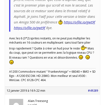
c’est le premier plan qui scroll et non le second. Les
sources de ce moteur sont dans le thread relatif à
Asphalt. Je joins l’adf pour cette version a tester dans
un Amiga 500 de préférence
https://ufile.io/gwt9f
https://ufile.io/gwt9f
Bye.
Avec les 6 (3*2) sprites restants, on ne peut pas multiplier les
méchants en 16 couleurs en multiplexant sans tout faire plier
trop rapidement ? Quitte à créer un hud pour le reste
Mais
du coup, que peut on se permettre avec la logique niveau CPU ?
Et niveau ram ? Questions en vrac et désordonnées.
A1200 Commodore mutant " FrankenAmiga" + 68040 + 8MO + SD
8go - A1200 ESCOM. HD 20MO. Mon meilleur et seul A500 :
WinUae. CPC 6128-CPC 464.
12 janvier 2019 à 16 h 22 min
#49289
Alain.Treesong