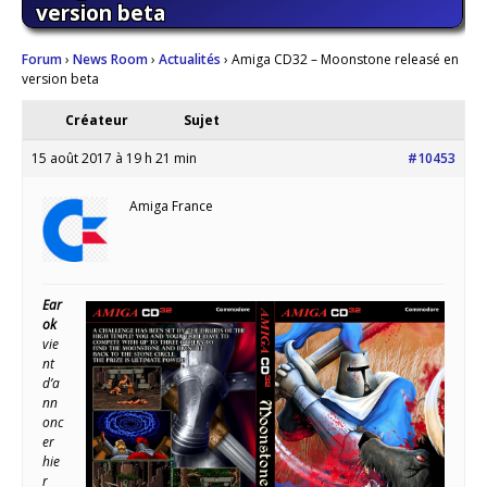
version beta
Forum
›
News Room
›
Actualités
›
Amiga CD32 – Moonstone releasé en
version beta
Créateur
Sujet
15 août 2017 à 19 h 21 min
#10453
Amiga France
Ear
ok
vie
nt
d’a
nn
onc
er
hie
r