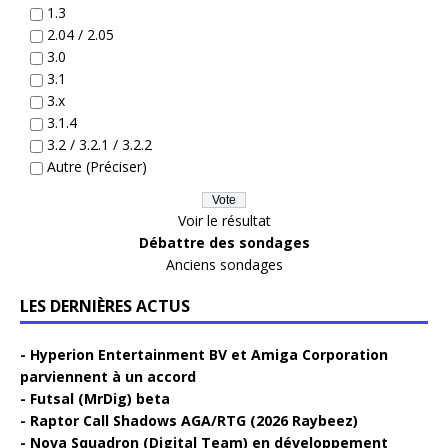
1.3
2.04 / 2.05
3.0
3.1
3.x
3.1.4
3.2 / 3.2.1 / 3.2.2
Autre (Préciser)
Voir le résultat
Débattre des sondages
Anciens sondages
LES DERNIÈRES ACTUS
Hyperion Entertainment BV et Amiga Corporation
parviennent à un accord
Futsal (MrDig) beta
Raptor Call Shadows AGA/RTG (2026 Raybeez)
Nova Squadron (Digital Team) en développement