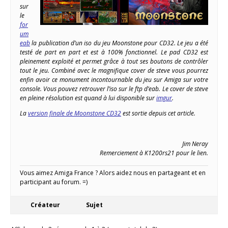
sur
le
for
um
eab
la publication d’un iso du jeu Moonstone pour CD32. Le jeu a été
testé de part en part et est à 100% fonctionnel. Le pad CD32 est
pleinement exploité et permet grâce à tout ses boutons de contrôler
tout le jeu. Combiné avec le magnifique cover de steve vous pourrez
enfin avoir ce monument incontournable du jeu sur Amiga sur votre
console. Vous pouvez retrouver l’iso sur le ftp d’eab. Le cover de steve
en pleine résolution est quand à lui disponible sur
imgur
.
La
version finale de Moonstone CD32
est sortie depuis cet article.
Jim Neray
Remerciement à K1200rs21 pour le lien.
Vous aimez Amiga France ? Alors aidez nous en partageant et en
participant au forum. =)
Créateur
Sujet