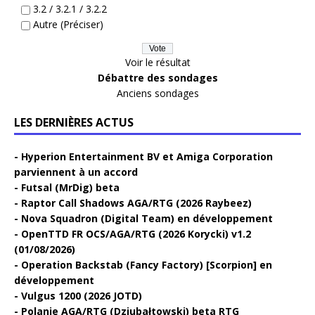
3.2 / 3.2.1 / 3.2.2
Autre (Préciser)
Voir le résultat
Débattre des sondages
Anciens sondages
LES DERNIÈRES ACTUS
Hyperion Entertainment BV et Amiga Corporation
parviennent à un accord
Futsal (MrDig) beta
Raptor Call Shadows AGA/RTG (2026 Raybeez)
Nova Squadron (Digital Team) en développement
OpenTTD FR OCS/AGA/RTG (2026 Korycki) v1.2
(01/08/2026)
Operation Backstab (Fancy Factory) [Scorpion] en
développement
Vulgus 1200 (2026 JOTD)
Polanie AGA/RTG (Dziubałtowski) beta RTG