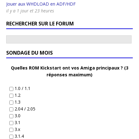
Jouer aux WHDLOAD en ADF/HDF
il y a 1 jour et 23 heures
RECHERCHER SUR LE FORUM
SONDAGE DU MOIS
Quelles ROM Kickstart ont vos Amiga principaux ? (3
réponses maximum)
1.0 / 1.1
1.2
1.3
2.04 / 2.05
3.0
3.1
3.x
3.1.4