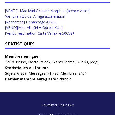
[VENTE] Mac Mini G4 avec Morphos (licence valide)
Vampire v2 plus, Amiga accélération
[Recherche] Depannage A1200
[VEND][Mac MiniG4 + Odroid XU4]
[Vendu] estimation Carte Vampire 500V2+
STATISTIQUES
Membres en ligne :
Teuff
,
Bruno
,
DocteurGeek
,
Giants
,
Zarnal
,
Xvolks
,
Jeeg
Statistiques du forum :
Sujets:
6 209,
Messages:
71 786,
Membres:
2404
Dernier membre enregistré :
chrebie
Soumettre une news