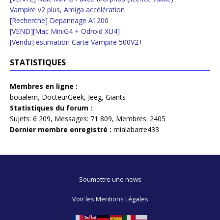
Vampire v2 plus, Amiga accélération
[Recherche] Depannage A1200
[VEND][Mac MiniG4 + Odroid XU4]
[Vendu] estimation Carte Vampire 500V2+
STATISTIQUES
Membres en ligne :
boualem
,
DocteurGeek
,
Jeeg
,
Giants
Statistiques du forum :
Sujets:
6 209,
Messages:
71 809,
Membres:
2405
Dernier membre enregistré :
mialabarre433
Soumettre une news
Voir les Mentions Légales