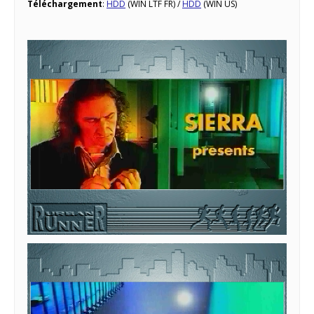
Téléchargement
:
HDD
(WIN LTF FR) /
HDD
(WIN US)