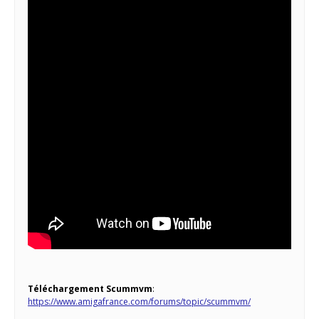
Téléchargement Scummvm
:
https://www.amigafrance.com/forums/topic/scummvm/