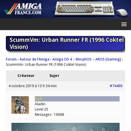
ScummVm: Urban Runner FR (1996 Coktel
Vision)
Forum
›
Autour de l’Amiga
›
Amiga OS 4 – MorphOS – AROS [Gaming]
›
ScummVm: Urban Runner FR (1996 Coktel Vision)
Créateur
Sujet
4 octobre 2019 à 13 h 34 min
#74400
Staff
Aladin
Level 25
Messages : 16068