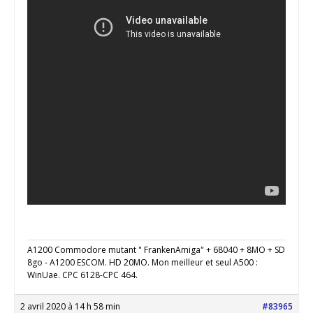
A1200 Commodore mutant " FrankenAmiga" + 68040 + 8MO + SD
8go - A1200 ESCOM. HD 20MO. Mon meilleur et seul A500 :
WinUae. CPC 6128-CPC 464.
2 avril 2020 à 14 h 58 min
#83965