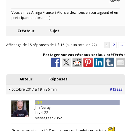
Zarnal
Vous aimez Amiga France ? Alors aidez nous en partageant et en
participant au forum. =)
Créateur
Sujet
Affichage de 15 réponses de 1 à 15 (sur un total de 22)
1
2
→
Partager sur vos réseaux sociaux préférés :
Auteur
Réponses
7 octobre 2017 à 19 h 36 min
#13229
Staff
Jim Neray
Level 22
Messages : 7352
Gros bravo et merci à Zarnal pour son boulot sur ce tuto