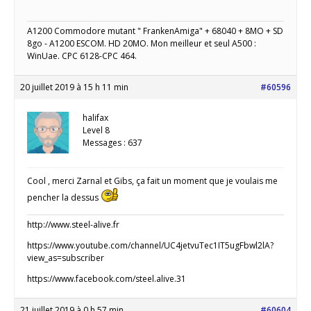
A1200 Commodore mutant " FrankenAmiga" + 68040 + 8MO + SD
8go - A1200 ESCOM. HD 20MO. Mon meilleur et seul A500 :
WinUae. CPC 6128-CPC 464.
20 juillet 2019 à 15 h 11 min
#60596
halifax
Level 8
Messages : 637
Cool , merci Zarnal et Gibs, ça fait un moment que je voulais me
pencher la dessus
http://www.steel-alive.fr
https://www.youtube.com/channel/UC4jetvuTec1IT5ugFbwl2lA?
view_as=subscriber
https://www.facebook.com/steel.alive.31
21 juillet 2019 à 0 h 57 min
#60604