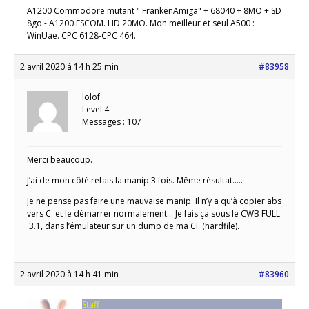
A1200 Commodore mutant " FrankenAmiga" + 68040 + 8MO + SD
8go - A1200 ESCOM. HD 20MO. Mon meilleur et seul A500 :
WinUae. CPC 6128-CPC 464.
2 avril 2020 à 14 h 25 min
#83958
lolof
Level 4
Messages : 107
Merci beaucoup.
J’ai de mon côté refais la manip 3 fois. Même résultat…..
Je ne pense pas faire une mauvaise manip. Il n’y a qu’à copier abs
vers C: et le démarrer normalement… Je fais ça sous le CWB FULL
3.1, dans l’émulateur sur un dump de ma CF (hardfile).
2 avril 2020 à 14 h 41 min
#83960
Staff