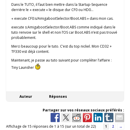
Dans le TUTO, il faut bien mettre dans la Startup-Sequence
derrière le « execute » le disque dur CF0 ou HD0…
« execute CF0:s/AmigabootSelector/Boot.ABS » dans mon cas.
execute s:AmigabootSelector/Boot.ABS comme indiqué dans le
tuto renvoie sur le shell et non l’OS car Boot.ABS n’est pas trouvé
probablement.
Merci beaucoup pour le tuto. C’est du top nickel. Mon CD32 +
TF330 est déjà content.
Maintenant, je passe au tuto suivant pour compléter l’affaire :
Tiny Launsher
Auteur
Réponses
Partager sur vos réseaux sociaux préférés :
Affichage de 15 réponses de 1 à 15 (sur un total de 22)
1
2
→