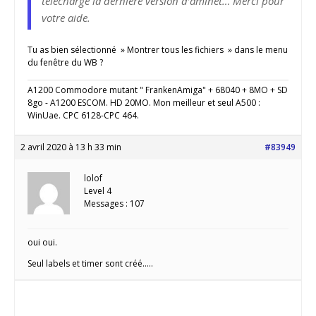
téléchargé la dernière version d’aminet… Merci pour
votre aide.
Tu as bien sélectionné » Montrer tous les fichiers » dans le menu
du fenêtre du WB ?
A1200 Commodore mutant " FrankenAmiga" + 68040 + 8MO + SD
8go - A1200 ESCOM. HD 20MO. Mon meilleur et seul A500 :
WinUae. CPC 6128-CPC 464.
2 avril 2020 à 13 h 33 min
#83949
lolof
Level 4
Messages : 107
oui oui.
Seul labels et timer sont créé…..