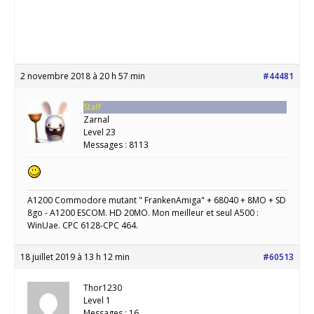
2 novembre 2018 à 20 h 57 min
#44481
Staff
Zarnal
Level 23
Messages : 8113
A1200 Commodore mutant " FrankenAmiga" + 68040 + 8MO + SD
8go - A1200 ESCOM. HD 20MO. Mon meilleur et seul A500 :
WinUae. CPC 6128-CPC 464.
18 juillet 2019 à 13 h 12 min
#60513
Thor1230
Level 1
Messages : 16