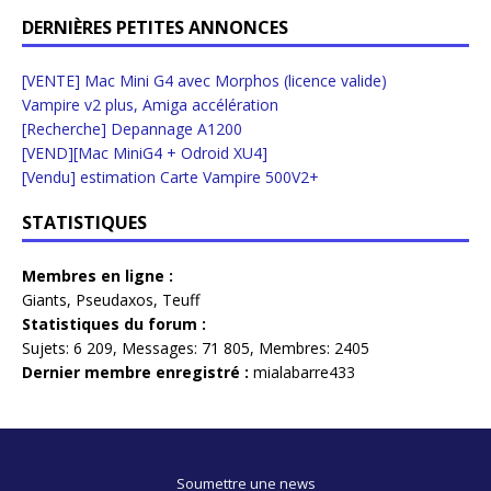
DERNIÈRES PETITES ANNONCES
[VENTE] Mac Mini G4 avec Morphos (licence valide)
Vampire v2 plus, Amiga accélération
[Recherche] Depannage A1200
[VEND][Mac MiniG4 + Odroid XU4]
[Vendu] estimation Carte Vampire 500V2+
STATISTIQUES
Membres en ligne :
Giants
,
Pseudaxos
,
Teuff
Statistiques du forum :
Sujets:
6 209,
Messages:
71 805,
Membres:
2405
Dernier membre enregistré :
mialabarre433
Soumettre une news