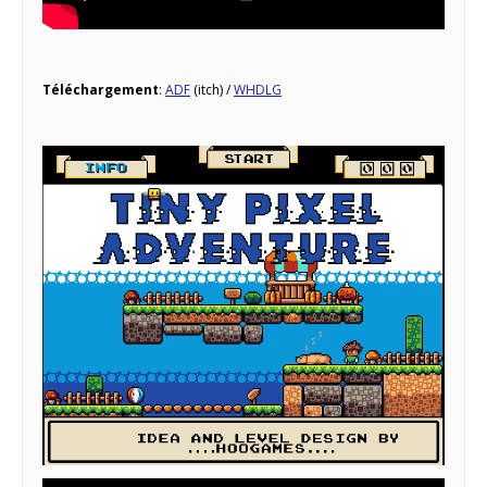
Téléchargement
:
ADF
(itch) /
WHDLG