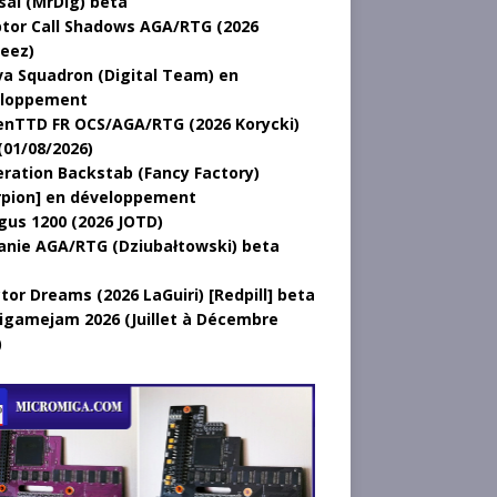
sal (MrDig) beta
tor Call Shadows AGA/RTG (2026
eez)
a Squadron (Digital Team) en
loppement
nTTD FR OCS/AGA/RTG (2026 Korycki)
(01/08/2026)
ration Backstab (Fancy Factory)
rpion] en développement
gus 1200 (2026 JOTD)
anie AGA/RTG (Dziubałtowski) beta
tor Dreams (2026 LaGuiri) [Redpill] beta
gamejam 2026 (Juillet à Décembre
)