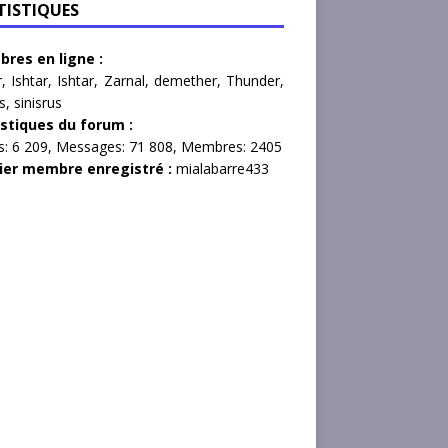
TISTIQUES
res en ligne :
r
,
Ishtar
,
Ishtar
,
Zarnal
,
demether
,
Thunder
,
s
,
sinisrus
istiques du forum :
s:
6 209,
Messages:
71 808,
Membres:
2405
ier membre enregistré :
mialabarre433