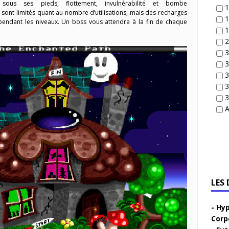
 sous ses pieds, flottement, invulnérabilité et bombe
1
ts sont limités quant au nombre d’utilisations, mais des recharges
1
pendant les niveaux. Un boss vous attendra à la fin de chaque
1
2
3
3
3
3
3
A
LES
Hyp
Corp