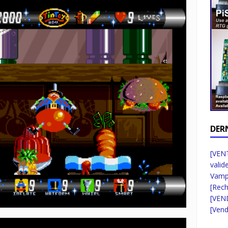
DER
[VENT
valid
Vampi
[Rec
[VEN
[Vend