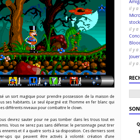
Amig
il y 
Micro
stoc
il y 
Conco
Bloo
il y a
Joue
il y a
REC
lisé un sort magique pour prendre possession de la maison de
us ses habitants. Le seul épargné est l’homme en fer blanc qui
les différents niveaux pour combattre le clown.
SON
 vous devrez sauter pour ne pas tomber dans les trous tout en
Q
nemis. Vous ne serez pas sans défense: le personnage peut tirer
es ennemis et il a quatre sorts à sa disposition. Ces derniers sont
er-ups qui peuvent être activés à volonté: création d’une