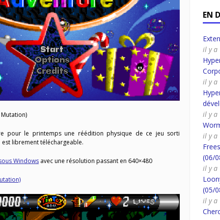
EN 
Exte
il y 
Hyper
Corpo
il y 
Hyper
déve
il y 
 Mutation)
Worm
e pour le printemps une réédition physique de ce jeu sorti
il y a
u est librement téléchargeable.
Frees
(06/0
é sous Windows
avec une résolution passant en 640×480
il y a
Loony
utation)
(05/0
il y a
Cherc