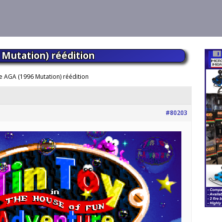
 Mutation) réédition
e AGA (1996 Mutation) réédition
#80203