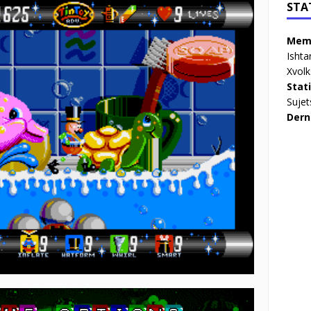
STA
Memb
Ishta
Xvolk
Stat
Sujet
Dern