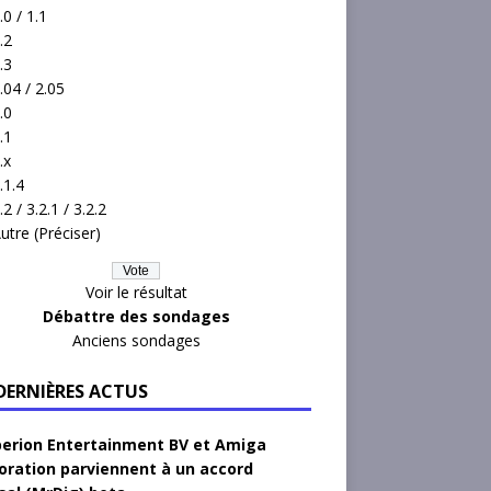
.0 / 1.1
.2
.3
.04 / 2.05
.0
.1
.x
.1.4
.2 / 3.2.1 / 3.2.2
utre (Préciser)
Voir le résultat
Débattre des sondages
Anciens sondages
 DERNIÈRES ACTUS
erion Entertainment BV et Amiga
oration parviennent à un accord