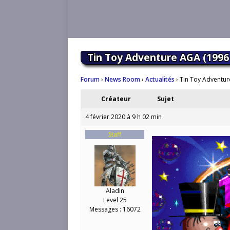
Tin Toy Adventure AGA (1996
Forum
›
News Room
›
Actualités
›
Tin Toy Adventur
Créateur
Sujet
4 février 2020 à 9 h 02 min
Staff
Aladin
Level 25
Messages : 16072