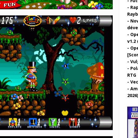
Fut
Rap
Rayb
Nov
déve
Ope
v1.2 
Ope
[Sco
Vul
Pol
RTG
Vec
Ami
2026