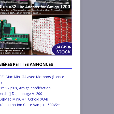
NIÈRES PETITES ANNONCES
E] Mac Mini G4 avec Morphos (licence
e)
re v2 plus, Amiga accélération
herche] Depannage A1200
D][Mac MiniG4 + Odroid XU4]
u] estimation Carte Vampire 500V2+