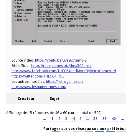
Source vidéo:
https://youtu.be/uve927mm8-8
Site officiel:
https://retrogames.biz/thea500-mini
https://www.facebook.com/THEC64andMoreByRetroGamesLtd
https://twitter.com/THEC64_RGL
Les autres modèles:
https://retrogames.biz
https://www.lesnumeriques.com/
Créateur
Sujet
Affichage de 15 réponses de 46 à 60 (sur un total de 592)
←
1
2
3
4
5
…
38
39
40
→
Partager sur vos réseaux sociaux préférés :