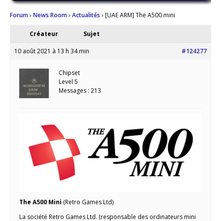
Forum
›
News Room
›
Actualités
›
[UAE ARM] The A500 mini
Créateur
Sujet
10 août 2021 à 13 h 34 min
#124277
Chipset
Level 5
Messages : 213
The A500 Mini
(Retro Games Ltd)
La société Retro Games Ltd. (responsable des ordinateurs mini