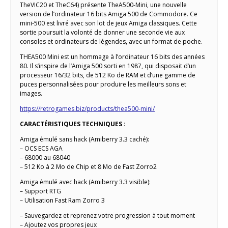
TheVIC20 et TheC64) présente TheA500-Mini, une nouvelle
version de l’ordinateur 16 bits Amiga 500 de Commodore. Ce
mini-500 est livré avec son lot de jeux Amiga classiques. Cette
sortie poursuit la volonté de donner une seconde vie aux
consoles et ordinateurs de légendes, avec un format de poche.
THEA500 Mini est un hommage à l’ordinateur 16 bits des années
80. Il s’inspire de l’Amiga 500 sorti en 1987, qui disposait d’un
processeur 16/32 bits, de 512 Ko de RAM et d’une gamme de
puces personnalisées pour produire les meilleurs sons et
images.
https://retrogames.biz/products/thea500-mini/
CARACTÉRISTIQUES TECHNIQUES
:
Amiga émulé sans hack (Amiberry 3.3 caché):
– OCS ECS AGA
– 68000 au 68040
– 512 Ko à 2 Mo de Chip et 8 Mo de Fast Zorro2
Amiga émulé avec hack (Amiberry 3.3 visible):
– Support RTG
– Utilisation Fast Ram Zorro 3
– Sauvegardez et reprenez votre progression à tout moment
– Ajoutez vos propres jeux