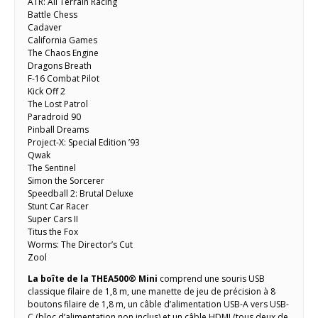
ATR: All Terrain Racing
Battle Chess
Cadaver
California Games
The Chaos Engine
Dragons Breath
F-16 Combat Pilot
Kick Off 2
The Lost Patrol
Paradroid 90
Pinball Dreams
Project-X: Special Edition ’93
Qwak
The Sentinel
Simon the Sorcerer
Speedball 2: Brutal Deluxe
Stunt Car Racer
Super Cars II
Titus the Fox
Worms: The Director’s Cut
Zool
La boîte de la THEA500® Mini
comprend une souris USB
classique filaire de 1,8 m, une manette de jeu de précision à 8
boutons filaire de 1,8 m, un câble d’alimentation USB-A vers USB-
C (bloc d’alimentation non inclus) et un câble HDMI (tous deux de