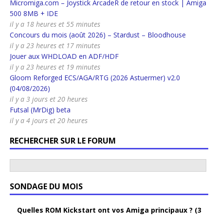
Micromiga.com – Joystick ArcadeR de retour en stock | Amiga
500 8MB + IDE
il y a 18 heures et 55 minutes
Concours du mois (août 2026) – Stardust – Bloodhouse
il y a 23 heures et 17 minutes
Jouer aux WHDLOAD en ADF/HDF
il y a 23 heures et 19 minutes
Gloom Reforged ECS/AGA/RTG (2026 Astuermer) v2.0
(04/08/2026)
il y a 3 jours et 20 heures
Futsal (MrDig) beta
il y a 4 jours et 20 heures
RECHERCHER SUR LE FORUM
SONDAGE DU MOIS
Quelles ROM Kickstart ont vos Amiga principaux ? (3