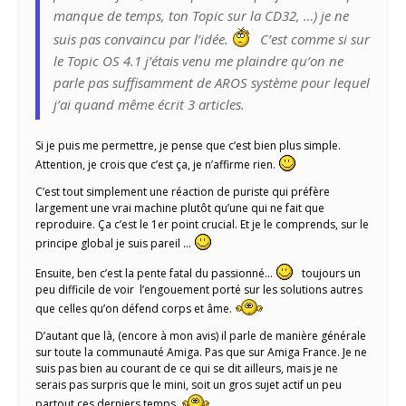
manque de temps, ton Topic sur la CD32, …) je ne
suis pas convaincu par l’idée.
C’est comme si sur
le Topic OS 4.1 j’étais venu me plaindre qu’on ne
parle pas suffisamment de AROS système pour lequel
j’ai quand même écrit 3 articles.
Si je puis me permettre, je pense que c’est bien plus simple.
Attention, je crois que c’est ça, je n’affirme rien.
C’est tout simplement une réaction de puriste qui préfère
largement une vrai machine plutôt qu’une qui ne fait que
reproduire. Ça c’est le 1er point crucial. Et je le comprends, sur le
principe global je suis pareil …
Ensuite, ben c’est la pente fatal du passionné…
toujours un
peu difficile de voir l’engouement porté sur les solutions autres
que celles qu’on défend corps et âme.
D’autant que là, (encore à mon avis) il parle de manière générale
sur toute la communauté Amiga. Pas que sur Amiga France. Je ne
suis pas bien au courant de ce qui se dit ailleurs, mais je ne
serais pas surpris que le mini, soit un gros sujet actif un peu
partout ces derniers temps.