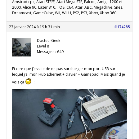
Amstrad cpc, Atari STF/E, Atari Mega STE, Falcon, Amiga 1200 et
2000, Alice 90, Lazer 310, TO8, C64, Atari ABC, Mégadrive, Snes,
Dreamcast, GameCube, WII, WII U, PS2, PS3, Xbox, Xbox 360.
23 janvier 2024 à 19 h 31 min
#174285
DocteurGeek
Level 8
Messages : 649
Et dire que j’essaie de ne pas surcharger mon port USB sur
lequel j’ai mon Hub Ethernet + clavier + Gamepad. Mais quand je
vois ça
: