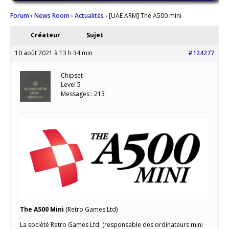
Forum
›
News Room
›
Actualités
›
[UAE ARM] The A500 mini
Créateur
Sujet
10 août 2021 à 13 h 34 min
#124277
Chipset
Level 5
Messages : 213
The A500 Mini
(Retro Games Ltd)
La société Retro Games Ltd. (responsable des ordinateurs mini