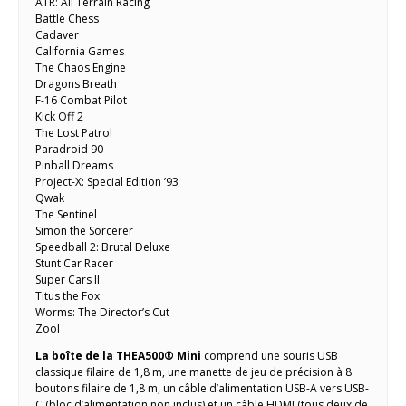
ATR: All Terrain Racing
Battle Chess
Cadaver
California Games
The Chaos Engine
Dragons Breath
F-16 Combat Pilot
Kick Off 2
The Lost Patrol
Paradroid 90
Pinball Dreams
Project-X: Special Edition ’93
Qwak
The Sentinel
Simon the Sorcerer
Speedball 2: Brutal Deluxe
Stunt Car Racer
Super Cars II
Titus the Fox
Worms: The Director’s Cut
Zool
La boîte de la THEA500® Mini
comprend une souris USB
classique filaire de 1,8 m, une manette de jeu de précision à 8
boutons filaire de 1,8 m, un câble d’alimentation USB-A vers USB-
C (bloc d’alimentation non inclus) et un câble HDMI (tous deux de