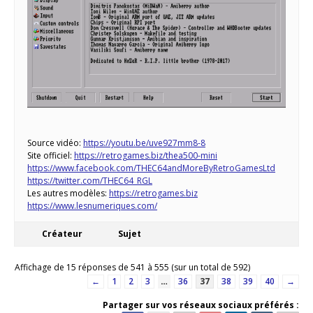
Source vidéo:
https://youtu.be/uve927mm8-8
Site officiel:
https://retrogames.biz/thea500-mini
https://www.facebook.com/THEC64andMoreByRetroGamesLtd
https://twitter.com/THEC64_RGL
Les autres modèles:
https://retrogames.biz
https://www.lesnumeriques.com/
Créateur
Sujet
Affichage de 15 réponses de 541 à 555 (sur un total de 592)
←
1
2
3
…
36
37
38
39
40
→
Partager sur vos réseaux sociaux préférés :