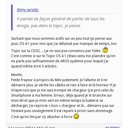
Kimy wrote:
Il parlait de façon général de parler de tous les
Amiga, pas dans le topic, je pense.
Sachant que nous sommes actifs sur un peu tout (je pense aux
jeux, OS 4.1 pour moi que j’ai délaissé par manque de temps, ton
Topic sur la CD32, …) je ne suis pas convaincu par l’idée.
C’est comme si sur le Topic OS 4.1 j’étais venu me plaindre qu’on
ne parle pas suffisamment de AROS système pour lequel j’ai
quand même écrit 3 articles.
Menfin,
Petite frayeur à propos du Mini justement. Je l’allume et il ne
démarre plus. Je vérifie les câbles et rien à faire et là horreur !!! Je
m’apercois que je me suis trompé de chargeur (j’ai pris celui du
Smartphone à ma femme. Erreur, déjà quand je le branche sur
mon tèl et que je m’en sert en même temps la batterie se
décharge). J’ai repris le « bon » chargeur et là… démarre pas sur
l’instant puis soulagement il est reparti à priori sans dommage.
C’est qu’on fini par s’y attacher à force