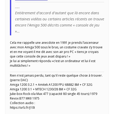
…..
Entièrement d’accord d’autant que là encore dans
certaines vidéos ou certains articles récents on trouve
encore l’Amiga 500 décrits comme « console de jeu
»…
Cela me rappelle une anecdote en 1991 je prends l’ascenseur
avec mon Amiga 500 sous le bras, un costume cravate s’y trouve
et en me voyant il me dit avec son air pro PC « tiens je croyais
que cette console de jeux avait disparu ! »
Je lui ai simplement répondu »c’est un ordinateur et lui il est
multitâches ! »
Rien n'est jamais perdu, tant qu'il reste quelque chose à trouver.
(pierre DAC)
Amiga 1200 3.2.1 + Amitek A1200 FPU 68882 8M + CF 32G
Amiga 1200 3.1 + MTECH 1230/28 8M + CF 32G
Juke-box Rock-ola Max 477 (capacité 80 single 45 tours) 1979
Revox B77 MKII 1975
Collection audio :
https://urlz.fr/j10t