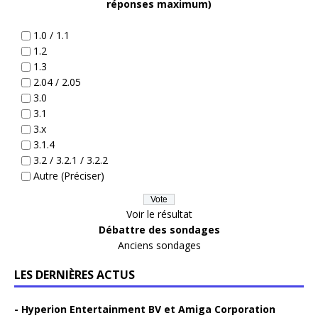
réponses maximum)
1.0 / 1.1
1.2
1.3
2.04 / 2.05
3.0
3.1
3.x
3.1.4
3.2 / 3.2.1 / 3.2.2
Autre (Préciser)
Voir le résultat
Débattre des sondages
Anciens sondages
LES DERNIÈRES ACTUS
Hyperion Entertainment BV et Amiga Corporation