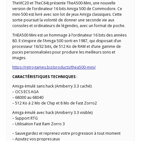
TheVIC20 et TheC64) présente TheA500-Mini, une nouvelle
version de l’ordinateur 16 bits Amiga 500 de Commodore. Ce
mini-500 est livré avec son lot de jeux Amiga classiques. Cette
sortie poursuit la volonté de donner une seconde vie aux
consoles et ordinateurs de légendes, avec un format de poche.
THEA500 Mini est un hommage à l’ordinateur 16 bits des années
80. Il s’inspire de l’Amiga 500 sorti en 1987, qui disposait d’un
processeur 16/32 bits, de 512 Ko de RAM et d’une gamme de
puces personnalisées pour produire les meilleurs sons et
images.
https://retrogames.biz/products/thea500-mini/
CARACTÉRISTIQUES TECHNIQUES
:
Amiga émulé sans hack (Amiberry 3.3 caché):
– OCS ECS AGA
– 68000 au 68040
– 512 Ko à 2 Mo de Chip et 8 Mo de Fast Zorro2
Amiga émulé avec hack (Amiberry 3.3 visible):
– Support RTG
– Utilisation Fast Ram Zorro 3
– Sauvegardez et reprenez votre progression à tout moment
– Ajoutez vos propres jeux