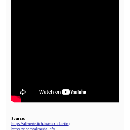
Source
:
https://alimede.itch.io/micro-karting
https://x.com/alimede_info