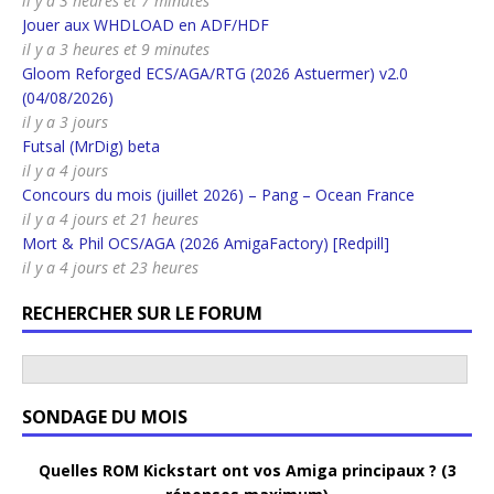
il y a 3 heures et 7 minutes
Jouer aux WHDLOAD en ADF/HDF
il y a 3 heures et 9 minutes
Gloom Reforged ECS/AGA/RTG (2026 Astuermer) v2.0
(04/08/2026)
il y a 3 jours
Futsal (MrDig) beta
il y a 4 jours
Concours du mois (juillet 2026) – Pang – Ocean France
il y a 4 jours et 21 heures
Mort & Phil OCS/AGA (2026 AmigaFactory) [Redpill]
il y a 4 jours et 23 heures
RECHERCHER SUR LE FORUM
SONDAGE DU MOIS
Quelles ROM Kickstart ont vos Amiga principaux ? (3