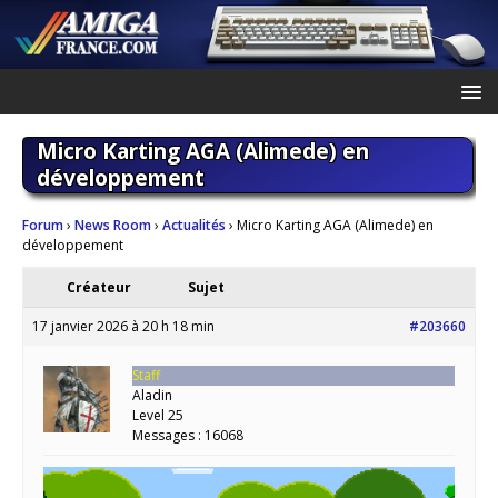
Micro Karting AGA (Alimede) en
développement
Forum
›
News Room
›
Actualités
›
Micro Karting AGA (Alimede) en
développement
Créateur
Sujet
17 janvier 2026 à 20 h 18 min
#203660
Staff
Aladin
Level 25
Messages : 16068