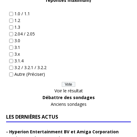
réponses maximum)
1.0 / 1.1
1.2
1.3
2.04 / 2.05
3.0
3.1
3.x
3.1.4
3.2 / 3.2.1 / 3.2.2
Autre (Préciser)
Voir le résultat
Débattre des sondages
Anciens sondages
LES DERNIÈRES ACTUS
Hyperion Entertainment BV et Amiga Corporation