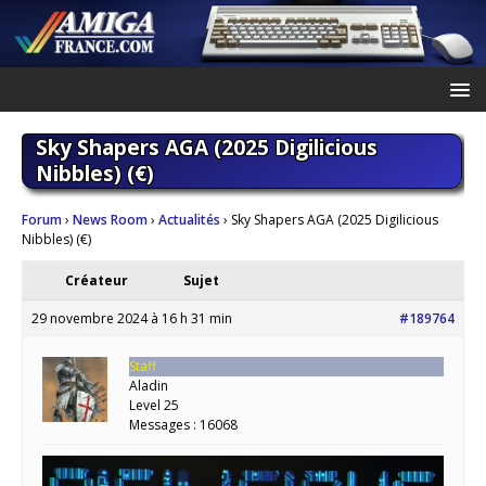
Sky Shapers AGA (2025 Digilicious
Nibbles) (€)
Forum
›
News Room
›
Actualités
›
Sky Shapers AGA (2025 Digilicious
Nibbles) (€)
Créateur
Sujet
29 novembre 2024 à 16 h 31 min
#189764
Staff
Aladin
Level 25
Messages : 16068