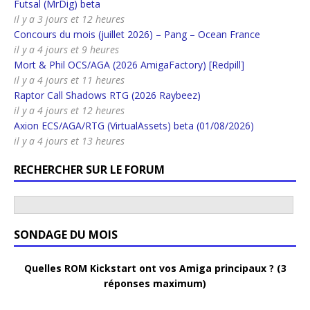
Futsal (MrDig) beta
il y a 3 jours et 12 heures
Concours du mois (juillet 2026) – Pang – Ocean France
il y a 4 jours et 9 heures
Mort & Phil OCS/AGA (2026 AmigaFactory) [Redpill]
il y a 4 jours et 11 heures
Raptor Call Shadows RTG (2026 Raybeez)
il y a 4 jours et 12 heures
Axion ECS/AGA/RTG (VirtualAssets) beta (01/08/2026)
il y a 4 jours et 13 heures
RECHERCHER SUR LE FORUM
SONDAGE DU MOIS
Quelles ROM Kickstart ont vos Amiga principaux ? (3
réponses maximum)