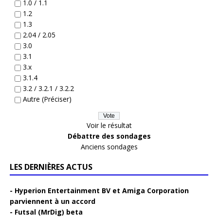
1.0 / 1.1
1.2
1.3
2.04 / 2.05
3.0
3.1
3.x
3.1.4
3.2 / 3.2.1 / 3.2.2
Autre (Préciser)
Voir le résultat
Débattre des sondages
Anciens sondages
LES DERNIÈRES ACTUS
Hyperion Entertainment BV et Amiga Corporation
parviennent à un accord
Futsal (MrDig) beta