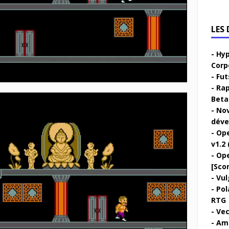
LES
Hyp
Corp
Fut
Rap
Beta 
Nov
déve
Ope
v1.2 
Ope
[Sco
Vul
Pol
RTG
Vec
Ami