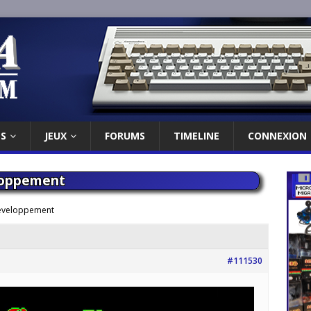
ES
JEUX
FORUMS
TIMELINE
CONNEXION
eloppement
 développement
#111530