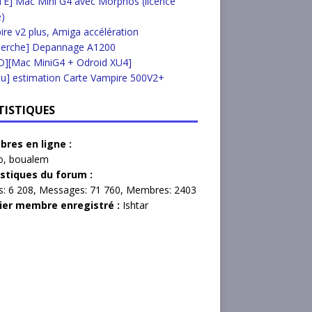
E] Mac Mini G4 avec Morphos (licence
e)
re v2 plus, Amiga accélération
herche] Depannage A1200
D][Mac MiniG4 + Odroid XU4]
u] estimation Carte Vampire 500V2+
TISTIQUES
res en ligne :
o
,
boualem
istiques du forum :
s:
6 208,
Messages:
71 760,
Membres:
2403
ier membre enregistré :
Ishtar