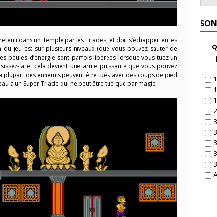
SON
 retenu dans un Temple par les Triades, et doit s’échapper en les
Q
n du jeu est sur plusieurs niveaux (que vous pouvez sauter de
Des boules d’énergie sont parfois libérées lorsque vous tuez un
isissez-la et cela devient une arme puissante que vous pouvez
La plupart des ennemis peuvent être tués avec des coups de pied
1
au a un Super Triade qui ne peut être tué que par magie.
1
1
2
3
3
3
3
3
A