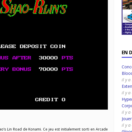
EN 
Conco
Bloo
il y 
Exte
il y 
Hyper
Corpo
il y 
Joue
il y 
’s Lin Road de Konami. Ce jeu est initialement sorti en Arcade
Gloo