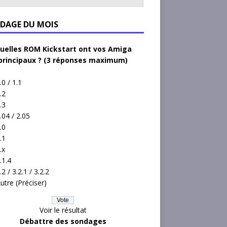
DAGE DU MOIS
uelles ROM Kickstart ont vos Amiga
principaux ? (3 réponses maximum)
.0 / 1.1
.2
.3
.04 / 2.05
.0
.1
.x
.1.4
.2 / 3.2.1 / 3.2.2
utre (Préciser)
Voir le résultat
Débattre des sondages