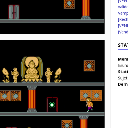
[VENT
valid
Vampi
[Rec
[VEN
[Vend
STA
Memb
Brun
Stat
Sujet
Dern