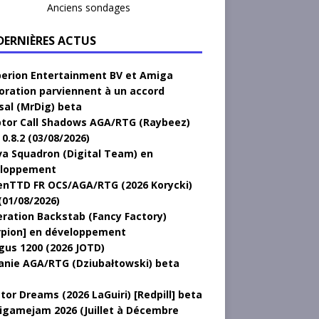
Anciens sondages
 DERNIÈRES ACTUS
erion Entertainment BV et Amiga
oration parviennent à un accord
sal (MrDig) beta
tor Call Shadows AGA/RTG (Raybeez)
0.8.2 (03/08/2026)
a Squadron (Digital Team) en
loppement
nTTD FR OCS/AGA/RTG (2026 Korycki)
(01/08/2026)
ration Backstab (Fancy Factory)
rpion] en développement
gus 1200 (2026 JOTD)
anie AGA/RTG (Dziubałtowski) beta
tor Dreams (2026 LaGuiri) [Redpill] beta
gamejam 2026 (Juillet à Décembre