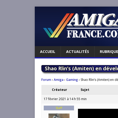
ACCUEIL
ACTUALITÉS
RUBRIQU
Shao Rlin’s (Amiten) en dév
Forum
›
Amiga
›
Gaming
›
Shao Rlin’s (Amiten) en
Créateur
Sujet
17 février 2021 à 14 h 55 min
Staff