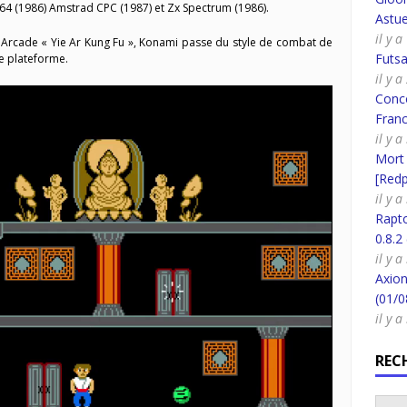
 C64 (1986) Amstrad CPC (1987) et Zx Spectrum (1986).
Astue
il y 
Arcade « Yie Ar Kung Fu », Konami passe du style de combat de
Futsa
e plateforme.
il y 
Conco
Fran
il y 
Mort
[Redpi
il y 
Rapt
0.8.2
il y 
Axion
(01/0
il y 
REC