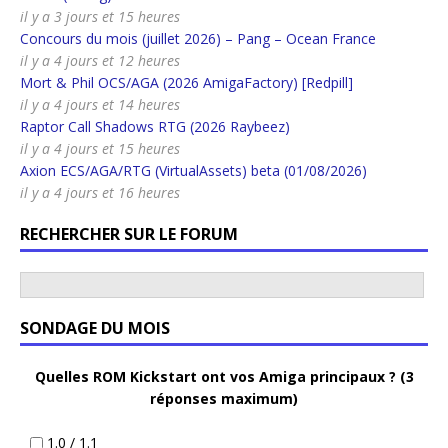
il y a 3 jours et 15 heures
Concours du mois (juillet 2026) – Pang – Ocean France
il y a 4 jours et 12 heures
Mort & Phil OCS/AGA (2026 AmigaFactory) [Redpill]
il y a 4 jours et 14 heures
Raptor Call Shadows RTG (2026 Raybeez)
il y a 4 jours et 15 heures
Axion ECS/AGA/RTG (VirtualAssets) beta (01/08/2026)
il y a 4 jours et 16 heures
RECHERCHER SUR LE FORUM
SONDAGE DU MOIS
Quelles ROM Kickstart ont vos Amiga principaux ? (3
réponses maximum)
1.0 / 1.1