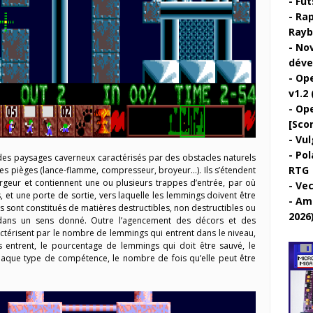
Fut
Rap
Rayb
Nov
déve
Ope
v1.2 
Ope
[Sco
Vul
Pol
des paysages caverneux caractérisés par des obstacles naturels
RTG
 des pièges (lance-flamme, compresseur, broyeur…). Ils s’étendent
argeur et contiennent une ou plusieurs trappes d’entrée, par où
Vec
 et une porte de sortie, vers laquelle les lemmings doivent être
Ami
 sont constitués de matières destructibles, non destructibles ou
2026
 dans un sens donné. Outre l’agencement des décors et des
actérisent par le nombre de lemmings qui entrent dans le niveau,
ls entrent, le pourcentage de lemmings qui doit être sauvé, le
haque type de compétence, le nombre de fois qu’elle peut être