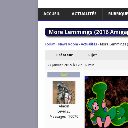
ACCUEIL
ACTUALITÉS
RUBRIQU
More Lemmings (2016 Amigaj
Forum
›
News Room
›
Actualités
›
More Lemmings (
Créateur
Sujet
27 janvier 2019 à 12 h 02 min
Staff
Aladin
Level 25
Messages : 16070