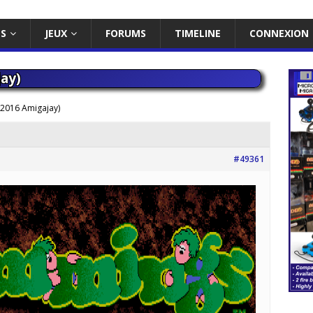
ES
JEUX
FORUMS
TIMELINE
CONNEXION
ay)
2016 Amigajay)
#49361