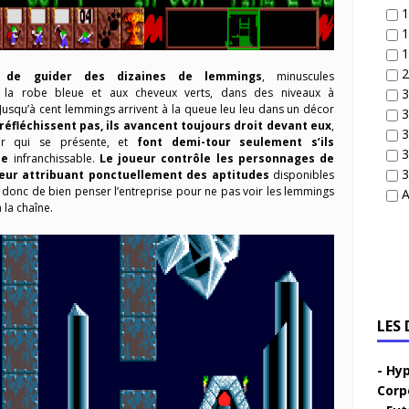
1
1
1
2
de guider des dizaines de lemmings
, minuscules
 la robe bleue et aux cheveux verts, dans des niveaux à
3
 Jusqu’à cent lemmings arrivent à la queue leu leu dans un décor
3
éfléchissent pas, ils avancent toujours droit devant eux
,
3
r qui se présente, et
font demi-tour seulement s’ils
3
le
infranchissable.
Le joueur contrôle les personnages de
3
leur attribuant ponctuellement des aptitudes
disponibles
git donc de bien penser l’entreprise pour ne pas voir les lemmings
A
 la chaîne.
LES
Hyp
Corp