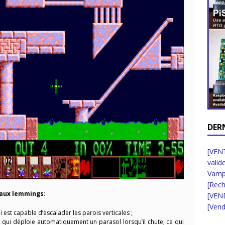
DER
[VENT
valid
Vampi
[Rec
 aux lemmings
:
[VEN
[Vend
 est capable d’escalader les parois verticales ;
 qui déploie automatiquement un parasol lorsqu’il chute, ce qui