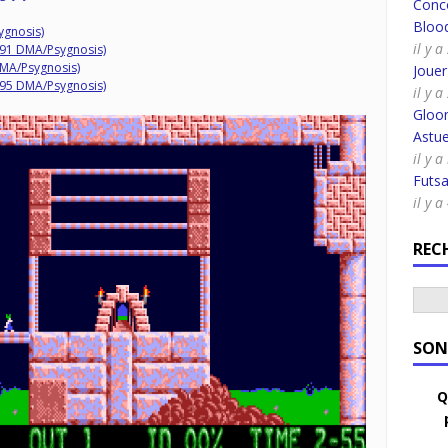
Conco
Bloo
gnosis)
il y 
91 DMA/Psygnosis)
DMA/Psygnosis)
Joue
95 DMA/Psygnosis)
il y 
Gloo
Astue
il y 
Futsa
il y 
REC
SON
Q