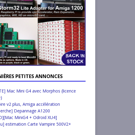
NIÈRES PETITES ANNONCES
E] Mac Mini G4 avec Morphos (licence
e)
re v2 plus, Amiga accélération
herche] Depannage A1200
D][Mac MiniG4 + Odroid XU4]
u] estimation Carte Vampire 500V2+