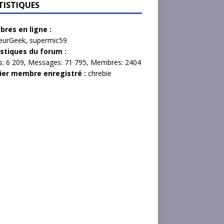
TISTIQUES
res en ligne :
eurGeek
,
supermic59
istiques du forum :
s:
6 209,
Messages:
71 795,
Membres:
2404
ier membre enregistré :
chrebie