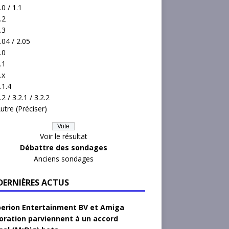
.0 / 1.1
.2
.3
.04 / 2.05
.0
.1
.x
.1.4
.2 / 3.2.1 / 3.2.2
utre (Préciser)
Voir le résultat
Débattre des sondages
Anciens sondages
 DERNIÈRES ACTUS
erion Entertainment BV et Amiga
oration parviennent à un accord