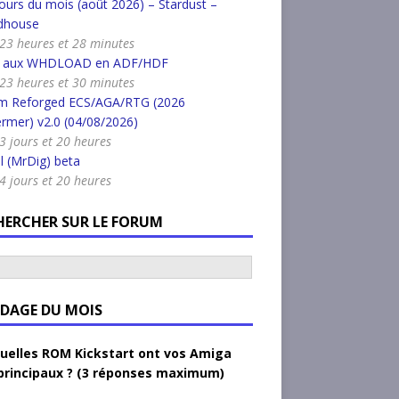
urs du mois (août 2026) – Stardust –
dhouse
a 23 heures et 28 minutes
r aux WHDLOAD en ADF/HDF
a 23 heures et 30 minutes
m Reforged ECS/AGA/RTG (2026
rmer) v2.0 (04/08/2026)
a 3 jours et 20 heures
l (MrDig) beta
a 4 jours et 20 heures
HERCHER SUR LE FORUM
DAGE DU MOIS
uelles ROM Kickstart ont vos Amiga
principaux ? (3 réponses maximum)