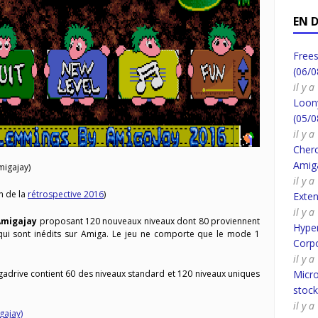
EN 
Frees
(06/0
il y 
Loony
(05/0
il y 
Cherc
Amig
igajay)
il y 
n de la
rétrospective 2016
)
Exte
il y 
Amigajay
proposant 120 nouveaux niveaux dont 80 proviennent
Hyper
qui sont inédits sur Amiga. Le jeu ne comporte que le mode 1
Corpo
il y 
gadrive contient 60 des niveaux standard et 120 niveaux uniques
Micro
stoc
il y 
gajay)