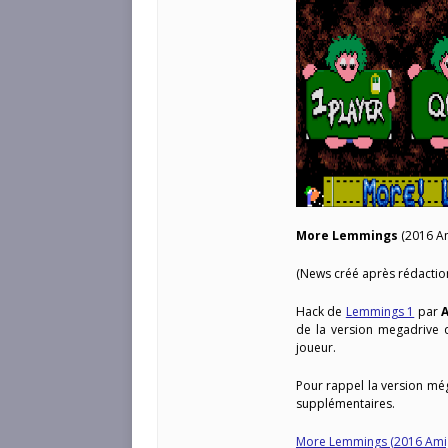
More Lemmings
(2016 Am
(News créé après rédactio
Hack de
Lemmings 1
par
de la version megadrive 
joueur.
Pour rappel la version mé
supplémentaires.
More Lemmings (2016 Ami