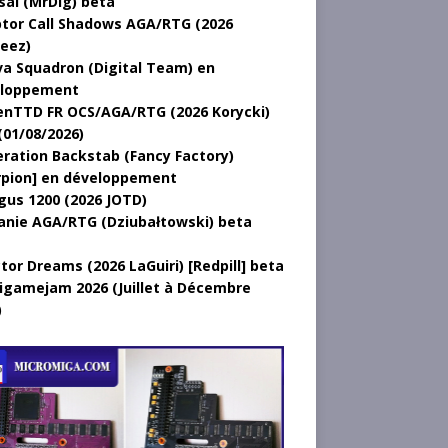
sal (MrDig) beta
tor Call Shadows AGA/RTG (2026
eez)
a Squadron (Digital Team) en
loppement
nTTD FR OCS/AGA/RTG (2026 Korycki)
(01/08/2026)
ration Backstab (Fancy Factory)
rpion] en développement
gus 1200 (2026 JOTD)
anie AGA/RTG (Dziubałtowski) beta
tor Dreams (2026 LaGuiri) [Redpill] beta
gamejam 2026 (Juillet à Décembre
)