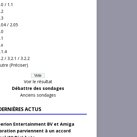
.0 / 1.1
.2
.3
.04 / 2.05
.0
.1
.x
.1.4
.2 / 3.2.1 / 3.2.2
utre (Préciser)
Voir le résultat
Débattre des sondages
Anciens sondages
 DERNIÈRES ACTUS
erion Entertainment BV et Amiga
oration parviennent à un accord