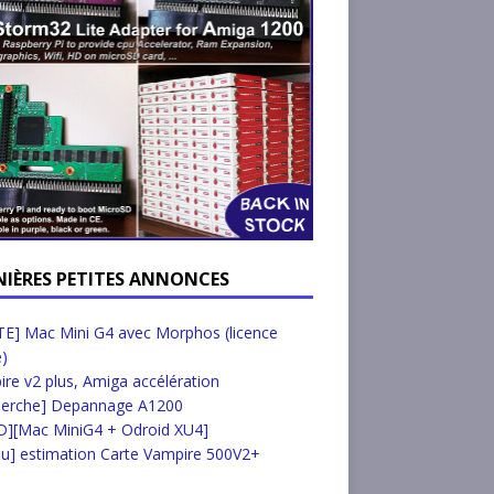
NIÈRES PETITES ANNONCES
E] Mac Mini G4 avec Morphos (licence
e)
re v2 plus, Amiga accélération
herche] Depannage A1200
D][Mac MiniG4 + Odroid XU4]
u] estimation Carte Vampire 500V2+