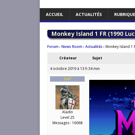
ACCUEIL
ACTUALITÉS
RUBRIQU
Monkey Island 1 FR (1990 Luc
Forum
›
News Room
›
Actualités
›
Monkey Island 1 F
Créateur
Sujet
4 octobre 2019 à 13 h 34 min
Staff
Aladin
Level 25
Messages : 16068