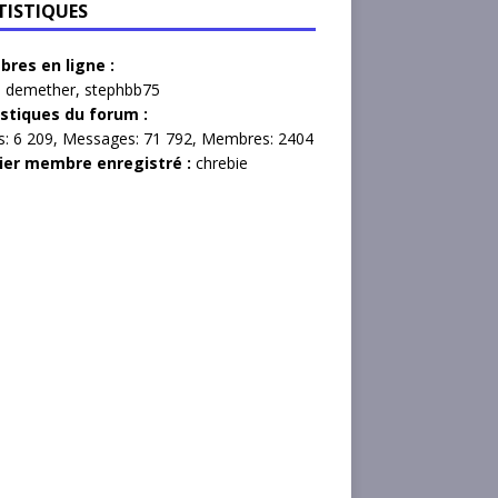
TISTIQUES
res en ligne :
,
demether
,
stephbb75
istiques du forum :
s:
6 209,
Messages:
71 792,
Membres:
2404
ier membre enregistré :
chrebie