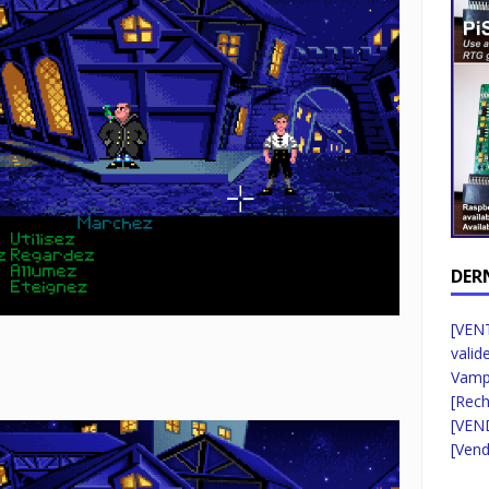
DER
[VENT
valid
Vampi
[Rec
[VEN
[Vend