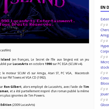
EN 
Exte
il y 
Cherc
Amig
il y 
Hyper
casfilm)
Corpo
il y 
Island
(en français, Le Secret de l’île aux Singes) est un jeu
Micro
ublié par
LucasArts
en octobre
1990
sur PC EGA (SCUM v4).
stoc
il y 
vec le moteur SCUM v5 sur Amiga, Atari ST, PC VGA, Macintosh
is sur FM Towns et VGA CD (1992).
Conco
Bloo
par
Ron Gilbert
, alors employé de LucasArts, avec l’aide de
Tim
il y 
ssman
, et a été partiellement inspiré d’un roman publié la même
Joue
mers plus ignorées de Tim Powers.
il y 
Gloo
 Edition
(2009 LucasArts)