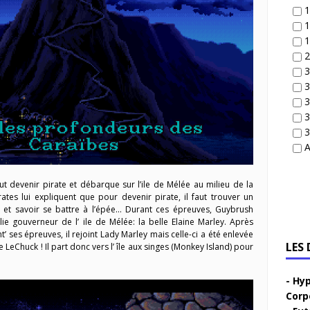
1
1
1
2
3
3
3
3
3
A
devenir pirate et débarque sur l’ile de Mélée au milieu de la
ates lui expliquent que pour devenir pirate, il faut trouver un
r et savoir se battre à l’épée… Durant ces épreuves, Guybrush
e gouverneur de l’ ile de Mélée: la belle Elaine Marley. Après
’ ses épreuves, il rejoint Lady Marley mais celle-ci a été enlevée
LES
e LeChuck ! Il part donc vers l’ île aux singes (Monkey Island) pour
Hyp
Corp