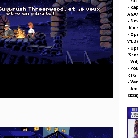
Fut
Rap
AGA/
Nov
déve
Ope
v1.2 
Ope
[Sco
Vul
Pol
RTG
Vec
Ami
2026