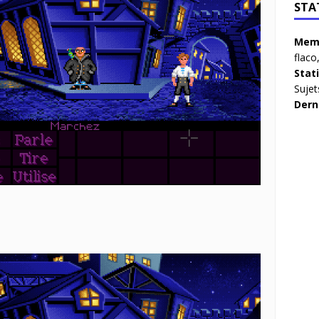
STA
Memb
flaco
Stat
Sujet
Dern