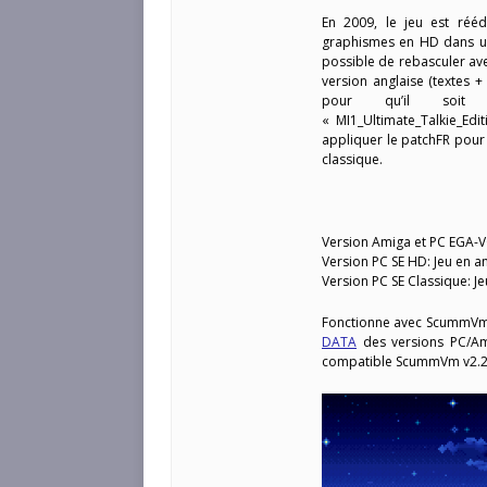
En 2009, le jeu est réé
graphismes en HD dans une 
possible de rebasculer av
version anglaise (textes +
pour qu’il soi
« MI1_Ultimate_Talkie_Edi
appliquer le patchFR pour a
classique.
Version Amiga et PC EGA-V
Version PC SE HD: Jeu en ang
Version PC SE Classique: Je
Fonctionne avec ScummVm 
DATA
des versions PC/Ami
compatible ScummVm v2.2 