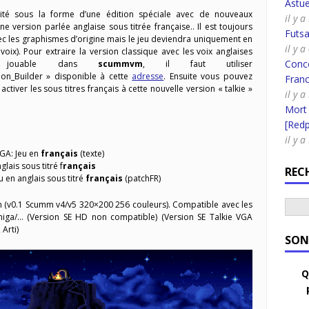
Astue
dité sous la forme d’une édition spéciale avec de nouveaux
il y a
version parlée anglaise sous titrée française.. Il est toujours
Futsa
ec les graphismes d’origine mais le jeu deviendra uniquement en
il y a
 voix). Pour extraire la version classique avec les voix anglaises
Conco
t jouable dans
scummvm
, il faut utiliser
tion_Builder » disponible à cette
adresse
. Ensuite vous pouvez
Fran
ctiver les sous titres français à cette nouvelle version « talkie »
il y a
Mort
[Redpi
il y a
GA: Jeu en
français
(texte)
lais sous titré f
rançais
REC
u en anglais sous titré
français
(patchFR)
(v0.1 Scumm v4/v5 320×200 256 couleurs). Compatible avec les
ga/… (Version SE HD non compatible) (Version SE Talkie VGA
Arti)
SON
Q