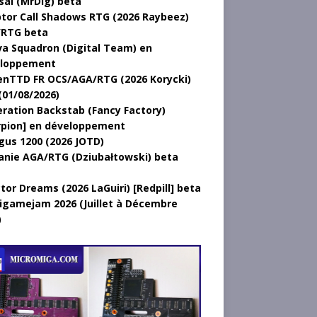
sal (MrDig) beta
tor Call Shadows RTG (2026 Raybeez)
RTG beta
a Squadron (Digital Team) en
loppement
nTTD FR OCS/AGA/RTG (2026 Korycki)
(01/08/2026)
ration Backstab (Fancy Factory)
rpion] en développement
gus 1200 (2026 JOTD)
anie AGA/RTG (Dziubałtowski) beta
tor Dreams (2026 LaGuiri) [Redpill] beta
gamejam 2026 (Juillet à Décembre
)