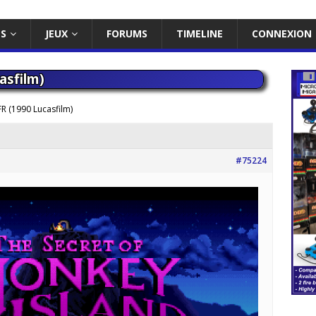
ES
JEUX
FORUMS
TIMELINE
CONNEXION
asfilm)
R (1990 Lucasfilm)
#75224