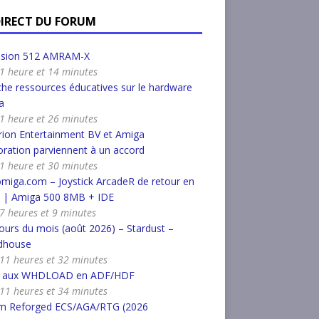
DIRECT DU FORUM
nsion 512 AMRAM-X
a 1 heure et 14 minutes
he ressources éducatives sur le hardware
a
a 1 heure et 26 minutes
ion Entertainment BV et Amiga
ration parviennent à un accord
a 1 heure et 30 minutes
miga.com – Joystick ArcadeR de retour en
k | Amiga 500 8MB + IDE
a 7 heures et 9 minutes
urs du mois (août 2026) – Stardust –
dhouse
a 11 heures et 32 minutes
r aux WHDLOAD en ADF/HDF
a 11 heures et 34 minutes
m Reforged ECS/AGA/RTG (2026