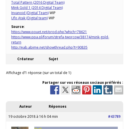
Total Pattern (2016 Digital Team)
Mink Gold 1 (2014 Digital Team)
Invanoid (Digital Team)
WIP
Ufo Atak (Digital team)
WIP
Source
:
https://www.pouet.net/prod.php?which=78621
https://www.ppa.pl/forum/strefa-tworcow/38174/mink-gold-
return
http://eab.abime.net/showthread.php?t=90835
Créateur
Sujet
Affichage d’1 réponse (sur un total de 1)
Partager sur vos réseaux sociaux préférés :
Auteur
Réponses
19 octobre 2018 à 16 h 04 min
#43789