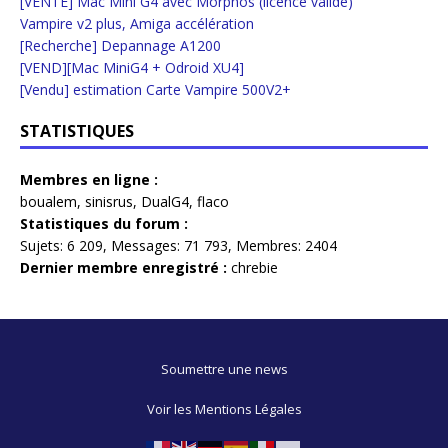
[VENTE] Mac Mini G4 avec Morphos (licence valide)
Vampire v2 plus, Amiga accélération
[Recherche] Depannage A1200
[VEND][Mac MiniG4 + Odroid XU4]
[Vendu] estimation Carte Vampire 500V2+
STATISTIQUES
Membres en ligne :
boualem
,
sinisrus
,
DualG4
,
flaco
Statistiques du forum :
Sujets:
6 209,
Messages:
71 793,
Membres:
2404
Dernier membre enregistré :
chrebie
Soumettre une news
Voir les Mentions Légales