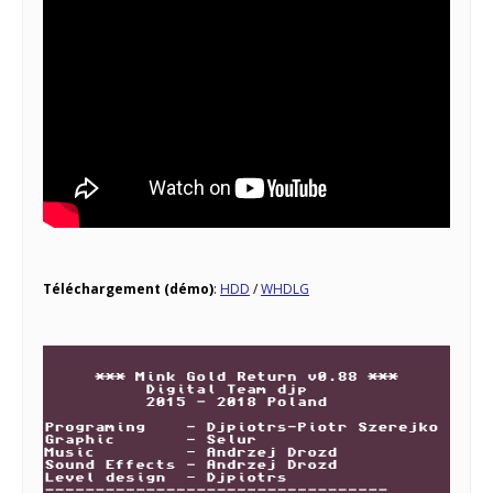
Téléchargement (démo)
:
HDD
/
WHDLG