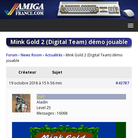
Mink Gold 2 (Digital Team) démo jouable
Forum
›
News Room
›
Actualités
›
Mink Gold 2 (Digital Team) démo
jouable
Créateur
Sujet
19 octobre 2018 à 15 h 56 min
#43787
Staff
Aladin
Level 25
Messages : 16068