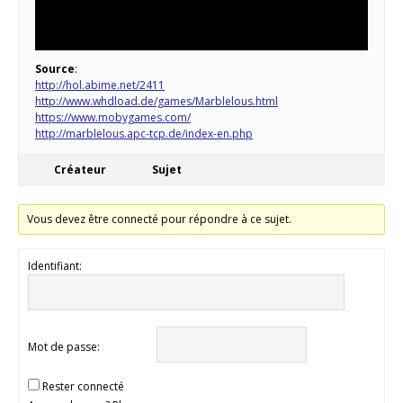
Source
:
http://hol.abime.net/2411
http://www.whdload.de/games/Marblelous.html
https://www.mobygames.com/
http://marblelous.apc-tcp.de/index-en.php
Créateur
Sujet
Vous devez être connecté pour répondre à ce sujet.
Identifiant:
Mot de passe:
Rester connecté