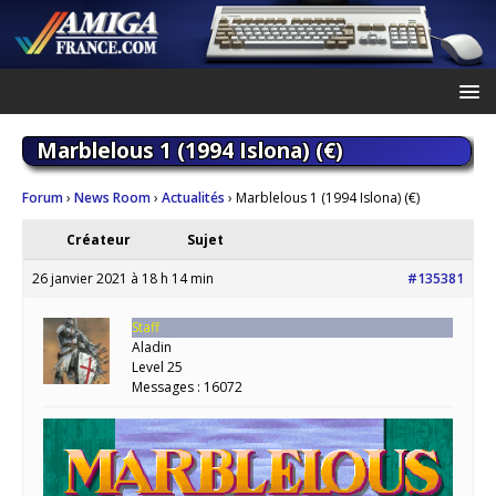
Marblelous 1 (1994 Islona) (€)
Forum
›
News Room
›
Actualités
›
Marblelous 1 (1994 Islona) (€)
Créateur
Sujet
26 janvier 2021 à 18 h 14 min
#135381
Staff
Aladin
Level 25
Messages : 16072