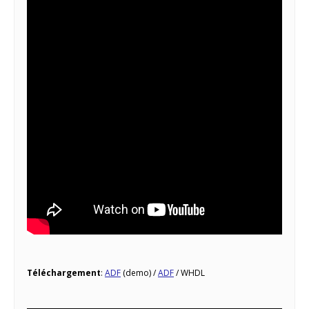
Téléchargement
:
ADF
(demo) /
ADF
/ WHDL