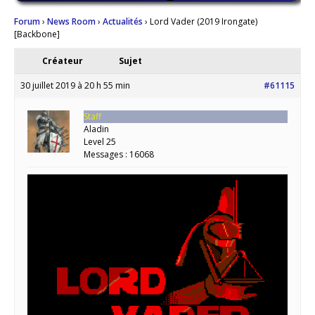
Forum
›
News Room
›
Actualités
›
Lord Vader (2019 Irongate)
[Backbone]
Créateur
Sujet
30 juillet 2019 à 20 h 55 min
#61115
Staff
Aladin
Level 25
Messages : 16068