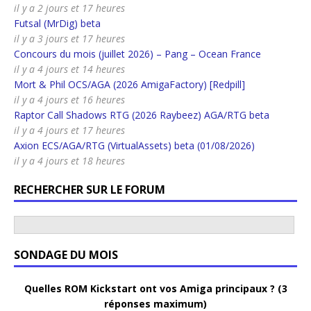
il y a 2 jours et 17 heures
Futsal (MrDig) beta
il y a 3 jours et 17 heures
Concours du mois (juillet 2026) – Pang – Ocean France
il y a 4 jours et 14 heures
Mort & Phil OCS/AGA (2026 AmigaFactory) [Redpill]
il y a 4 jours et 16 heures
Raptor Call Shadows RTG (2026 Raybeez) AGA/RTG beta
il y a 4 jours et 17 heures
Axion ECS/AGA/RTG (VirtualAssets) beta (01/08/2026)
il y a 4 jours et 18 heures
RECHERCHER SUR LE FORUM
SONDAGE DU MOIS
Quelles ROM Kickstart ont vos Amiga principaux ? (3
réponses maximum)