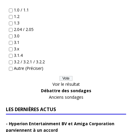
1.0 / 1.1
1.2
1.3
2.04 / 2.05
3.0
3.1
3.x
3.1.4
3.2 / 3.2.1 / 3.2.2
Autre (Préciser)
Voir le résultat
Débattre des sondages
Anciens sondages
LES DERNIÈRES ACTUS
Hyperion Entertainment BV et Amiga Corporation
parviennent à un accord