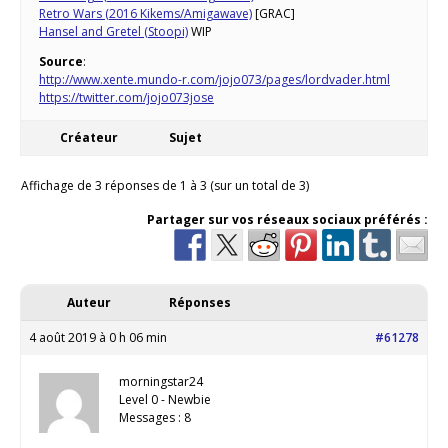
Retro Wars (2016 Kikems/Amigawave)
[GRAC]
Hansel and Gretel (Stoopi)
WIP
Source
:
http://www.xente.mundo-r.com/jojo073/pages/lordvader.html
https://twitter.com/jojo073jose
Créateur
Sujet
Affichage de 3 réponses de 1 à 3 (sur un total de 3)
Partager sur vos réseaux sociaux préférés :
Auteur
Réponses
4 août 2019 à 0 h 06 min
#61278
morningstar24
Level 0 - Newbie
Messages : 8