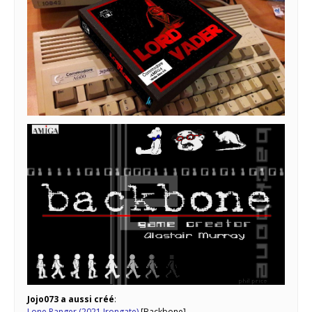
Jojo073 a aussi créé
:
Lone Ranger (2021 Irongate)
[Backbone]