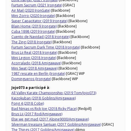
Furtum Sacrum (2021 Irongate)
[GRAC]
Air Mail (2020 IronGate)
[Backbone]
Mini Zorro (2020 Irongate)
[Backbone]
Super Capacitator (2019 Irongate)
[Backbone]
Blain Home (2019 Irongate)
[Backbone]
Cuba 1898 (2019 Irongate)
[Backbone]
Cuento de Navidad (2018 Irongate)
[Backbone]
The Zing (2018 Irongate)
[Backbone]
Furtum Sacrum Dark Time (2018 Irongate)
[Backbone]
Brus Lii Real (2018 Irongate)
[Backbone]
Mini Legion (2018 Irongate)
[Backbone]
Acorralado (2018 Amigawave)
[Backbone]
Mini Swat (2018 Amigawave)
[Backbone]
1987 rescate en Berlín (Irongate)
[GRAC] WIP
Domingueros (Irongate)
[Backbone] WIP
Jojo073 a participé à
:
All Valley Karate Championship (2019 Tom/Jojo073)
Kaizokuban (2018 Goblins/Amigawave)
Pong 4 (2018 Cobe)
Bad Ninjas vs Rick Joe (2018 Ricky Place)
[Redpill]
Brus Lii (2017 Rod/Amigawave)
Else we get mad (2017 Alpine9000/Amigawave)
Silverman treasure SanJuan (2017 Goblins/Amigawave)
[GRAC]
The Things (2017 Goblins/Amigawave)
démo