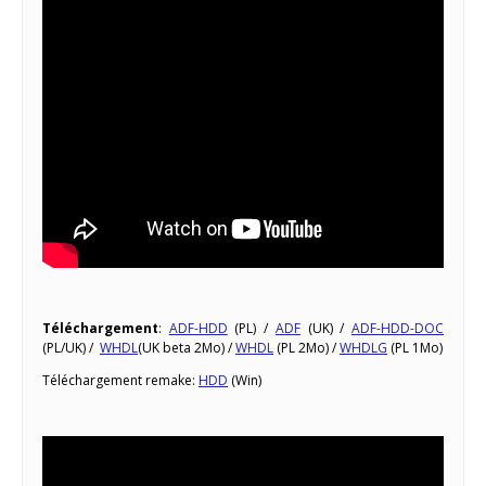
Téléchargement
:
ADF-HDD
(PL) /
ADF
(UK) /
ADF-HDD-DOC
(PL/UK) /
WHDL
(UK beta 2Mo) /
WHDL
(PL 2Mo) /
WHDLG
(PL 1Mo)
Téléchargement remake:
HDD
(Win)