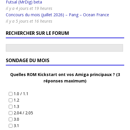
Futsal (MrDig) beta
il y a 4 jours et 19 heures
Concours du mois (juillet 2026) – Pang – Ocean France
il y a 5 jours et 16 heures
RECHERCHER SUR LE FORUM
SONDAGE DU MOIS
Quelles ROM Kickstart ont vos Amiga principaux ? (3
réponses maximum)
1.0 / 1.1
1.2
1.3
2.04 / 2.05
3.0
3.1