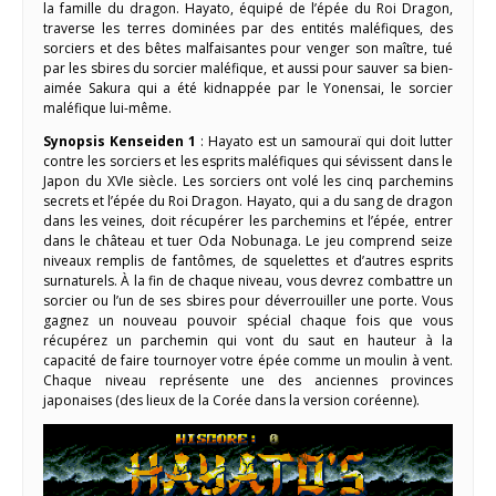
la famille du dragon. Hayato, équipé de l’épée du Roi Dragon,
traverse les terres dominées par des entités maléfiques, des
sorciers et des bêtes malfaisantes pour venger son maître, tué
par les sbires du sorcier maléfique, et aussi pour sauver sa bien-
aimée Sakura qui a été kidnappée par le Yonensai, le sorcier
maléfique lui-même.
Synopsis Kenseiden 1
: Hayato est un samouraï qui doit lutter
contre les sorciers et les esprits maléfiques qui sévissent dans le
Japon du XVIe siècle. Les sorciers ont volé les cinq parchemins
secrets et l’épée du Roi Dragon. Hayato, qui a du sang de dragon
dans les veines, doit récupérer les parchemins et l’épée, entrer
dans le château et tuer Oda Nobunaga. Le jeu comprend seize
niveaux remplis de fantômes, de squelettes et d’autres esprits
surnaturels. À la fin de chaque niveau, vous devrez combattre un
sorcier ou l’un de ses sbires pour déverrouiller une porte. Vous
gagnez un nouveau pouvoir spécial chaque fois que vous
récupérez un parchemin qui vont du saut en hauteur à la
capacité de faire tournoyer votre épée comme un moulin à vent.
Chaque niveau représente une des anciennes provinces
japonaises (des lieux de la Corée dans la version coréenne).