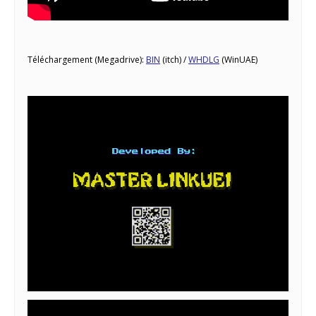
Téléchargement (Megadrive):
BIN
(itch) /
WHDLG
(WinUAE)