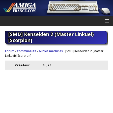
[SMD] Kenseiden 2 (Master Linkuei)
[Scorpion]
Forum
›
Communauté
›
Autres machines
›
[SMD] Kenseiden 2 (Master
Linkuei) [Scorpion]
Créateur
Sujet