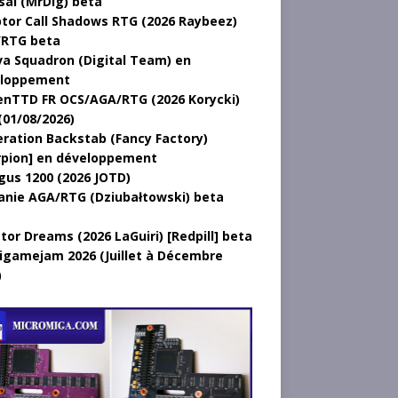
sal (MrDig) beta
tor Call Shadows RTG (2026 Raybeez)
RTG beta
a Squadron (Digital Team) en
loppement
nTTD FR OCS/AGA/RTG (2026 Korycki)
(01/08/2026)
ration Backstab (Fancy Factory)
rpion] en développement
gus 1200 (2026 JOTD)
anie AGA/RTG (Dziubałtowski) beta
tor Dreams (2026 LaGuiri) [Redpill] beta
gamejam 2026 (Juillet à Décembre
)