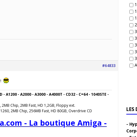
1
1
1
2
3
3
3
3
3
A
#64833
 !
D - A1200 - A2000 - A3000 - A4000T - CD32 - C=64 - 1040STE -
, 2MB Chip, 2MB Fast, HD 1,2GB, Floppy ext.
LES
 1260, 2MB Chip, 256MB Fast, HD 80GB, Overdrive CD
a.com - La boutique Amiga -
Hyp
Corp