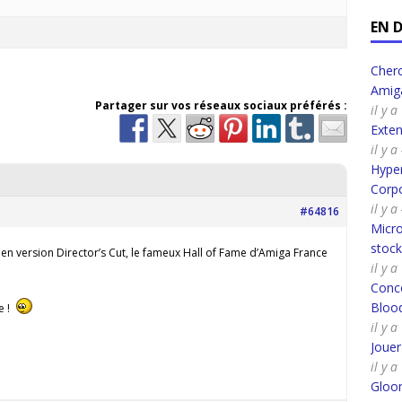
EN 
Cherc
Amig
Partager sur vos réseaux sociaux préférés :
il y 
Exte
il y 
Hyper
Corpo
il y 
#64816
Micro
stoc
n version Director’s Cut, le fameux Hall of Fame d’Amiga France
il y 
Conco
Bloo
te !
il y 
Joue
il y 
Gloo