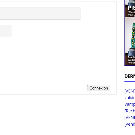
DER
Connexion
[VENT
valid
Vampi
[Rec
[VEN
[Vend