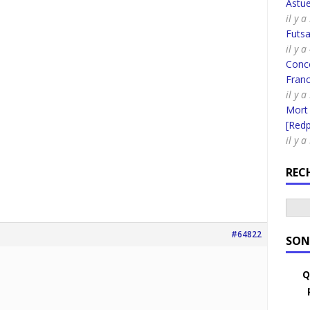
Astue
il y 
Futsa
il y 
Conco
Fran
il y a
Mort
[Redpi
il y 
REC
#64822
SON
Q