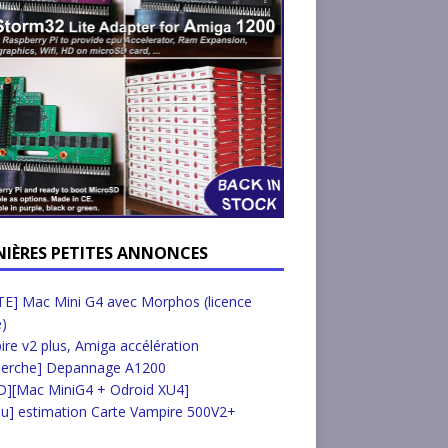
NIÈRES PETITES ANNONCES
E] Mac Mini G4 avec Morphos (licence
e)
re v2 plus, Amiga accélération
herche] Depannage A1200
D][Mac MiniG4 + Odroid XU4]
u] estimation Carte Vampire 500V2+