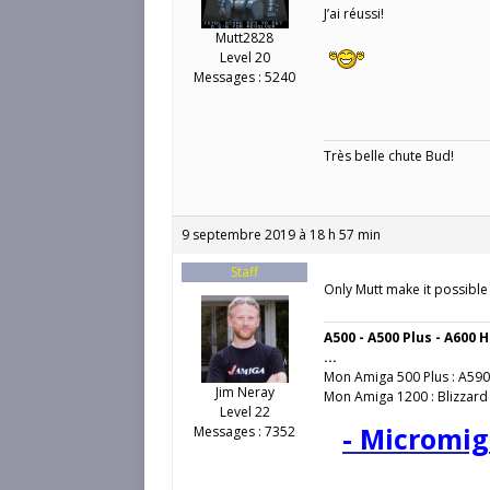
J’ai réussi!
Mutt2828
Level 20
Messages : 5240
Très belle chute Bud!
9 septembre 2019 à 18 h 57 min
Staff
Only Mutt make it possible
A500 - A500 Plus - A600 H
...
Mon Amiga 500 Plus : A590
Jim Neray
Mon Amiga 1200 : Blizzard
Level 22
- Micromig
Messages : 7352