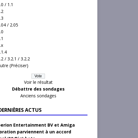
.0 / 1.1
.2
.3
.04 / 2.05
.0
.1
.x
.1.4
.2 / 3.2.1 / 3.2.2
utre (Préciser)
Voir le résultat
Débattre des sondages
Anciens sondages
 DERNIÈRES ACTUS
erion Entertainment BV et Amiga
oration parviennent à un accord