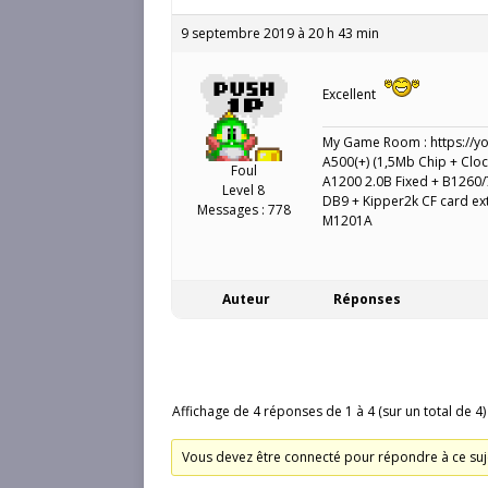
9 septembre 2019 à 20 h 43 min
Excellent
My Game Room : https://y
A500(+) (1,5Mb Chip + Cloc
Foul
A1200 2.0B Fixed + B1260/
Level 8
DB9 + Kipper2k CF card e
Messages : 778
M1201A
Auteur
Réponses
Affichage de 4 réponses de 1 à 4 (sur un total de 4)
Vous devez être connecté pour répondre à ce suj