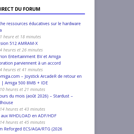
DIRECT DU FORUM
he ressources éducatives sur le hardware
a
a 1 heure et 18 minutes
nsion 512 AMRAM-X
a 4 heures et 26 minutes
ion Entertainment BV et Amiga
ration parviennent à un accord
a 4 heures et 41 minutes
miga.com – Joystick ArcadeR de retour en
k | Amiga 500 8MB + IDE
a 10 heures et 21 minutes
urs du mois (août 2026) – Stardust –
dhouse
a 14 heures et 43 minutes
r aux WHDLOAD en ADF/HDF
a 14 heures et 45 minutes
m Reforged ECS/AGA/RTG (2026