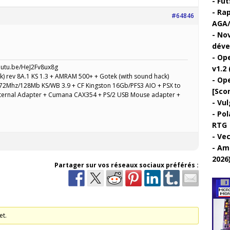
Fut
Rap
#64846
AGA/
Nov
déve
Ope
outu.be/HeJ2Fv8ux8g
v1.2 
k) rev 8A.1 KS 1.3 + AMRAM 500+ + Gotek (with sound hack)
Ope
72Mhz/128Mb KS/WB 3.9 + CF Kingston 16Gb/PFS3 AIO + PSX to
[Sco
xternal Adapter + Cumana CAX354 + PS/2 USB Mouse adapter +
Vul
Pol
RTG
Vec
Ami
2026
Partager sur vos réseaux sociaux préférés :
et.