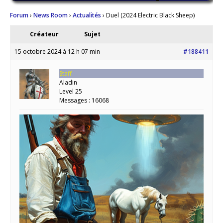
Forum
›
News Room
›
Actualités
›
Duel (2024 Electric Black Sheep)
Créateur
Sujet
15 octobre 2024 à 12 h 07 min
#188411
Staff
Aladin
Level 25
Messages : 16068