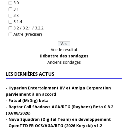
3.0
3.1
3.x
3.1.4
3.2 / 3.2.1 / 3.2.2
Autre (Préciser)
Voir le résultat
Débattre des sondages
Anciens sondages
LES DERNIÈRES ACTUS
Hyperion Entertainment BV et Amiga Corporation
parviennent à un accord
Futsal (MrDig) beta
Raptor Call Shadows AGA/RTG (Raybeez) Beta 0.8.2
(03/08/2026)
Nova Squadron (Digital Team) en développement
OpenTTD FR OCS/AGA/RTG (2026 Korycki) v1.2