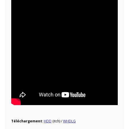
Téléchargement
:
HDD
(itch) /
WHDLG