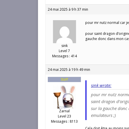
24 mai 2025 à 9 h 37 min
pour mr nutz normal car je 
pour saint dragon d’origin
gauche donc dans mon cas 
sink
Level 7
Messages : 414
24 mai 2025 à 19 h 49 min
Staff
sink wrote:
pour mr nutz normal 
saint dragon d’orig
sur la gauche donc 
Zarnal
emulateurs ;)
Level 23
Messages : 8113
Cela doit être au moins su