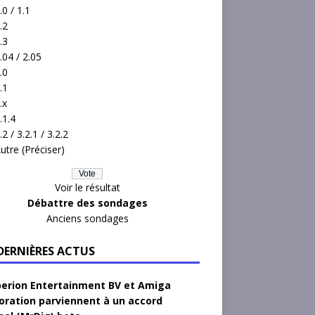
.0 / 1.1
.2
.3
.04 / 2.05
.0
.1
.x
.1.4
.2 / 3.2.1 / 3.2.2
utre (Préciser)
Voir le résultat
Débattre des sondages
Anciens sondages
 DERNIÈRES ACTUS
erion Entertainment BV et Amiga
oration parviennent à un accord