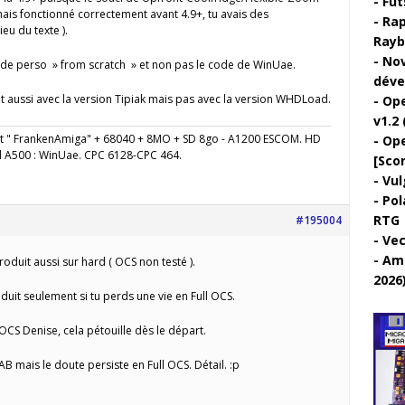
Fut
amais fonctionné correctement avant 4.9+, tu avais des
Rap
eu du texte ).
Rayb
Nov
code perso » from scratch » et non pas le code de WinUae.
déve
it aussi avec la version Tipiak mais pas avec la version WHDLoad.
Ope
v1.2 
" FrankenAmiga" + 68040 + 8MO + SD 8go - A1200 ESCOM. HD
Ope
l A500 : WinUae. CPC 6128-CPC 464.
[Sco
Vul
Pol
RTG
#195004
Vec
Ami
oduit aussi sur hard ( OCS non testé ).
2026
duit seulement si tu perds une vie en Full OCS.
OCS Denise, cela pétouille dès le départ.
EAB mais le doute persiste en Full OCS. Détail. :p