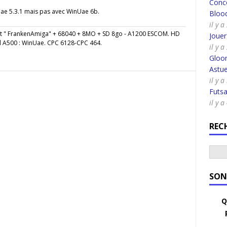
Conco
nUae 5.3.1 mais pas avec WinUae 6b.
Bloo
il y 
" FrankenAmiga" + 68040 + 8MO + SD 8go - A1200 ESCOM. HD
Joue
l A500 : WinUae. CPC 6128-CPC 464.
il y 
Gloo
Astue
il y 
Futsa
il y 
REC
SON
Q