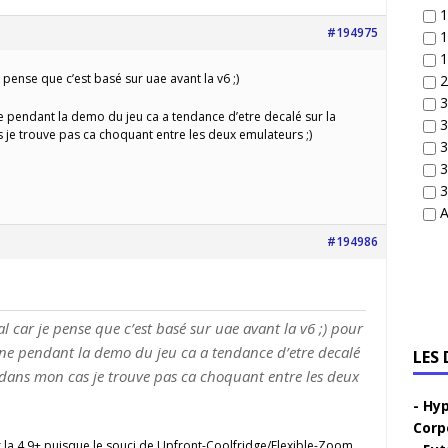
1
#194975
1
1
pense que c’est basé sur uae avant la v6 ;)
2
3
e pendant la demo du jeu ca a tendance d’etre decalé sur la
3
je trouve pas ca choquant entre les deux emulateurs ;)
3
3
3
A
#194986
car je pense que c’est basé sur uae avant la v6 ;) pour
ine pendant la demo du jeu ca a tendance d’etre decalé
LES
dans mon cas je trouve pas ca choquant entre les deux
Hyp
Corp
r la 4.9+ puisque le souci de Upfront-Coolfridge/Flexible-Zoom