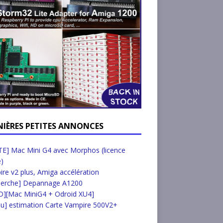
NIÈRES PETITES ANNONCES
E] Mac Mini G4 avec Morphos (licence
e)
re v2 plus, Amiga accélération
herche] Depannage A1200
D][Mac MiniG4 + Odroid XU4]
u] estimation Carte Vampire 500V2+