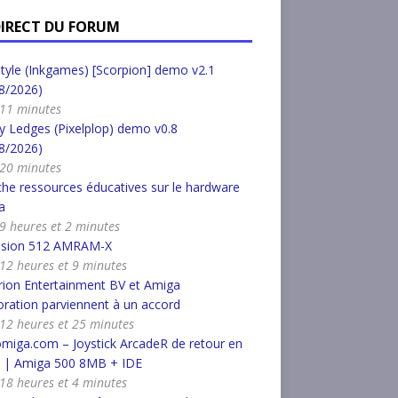
DIRECT DU FORUM
tyle (Inkgames) [Scorpion] demo v2.1
8/2026)
a 11 minutes
 Ledges (Pixelplop) demo v0.8
8/2026)
a 20 minutes
he ressources éducatives sur le hardware
a
a 9 heures et 2 minutes
nsion 512 AMRAM-X
a 12 heures et 9 minutes
ion Entertainment BV et Amiga
ration parviennent à un accord
a 12 heures et 25 minutes
miga.com – Joystick ArcadeR de retour en
k | Amiga 500 8MB + IDE
a 18 heures et 4 minutes