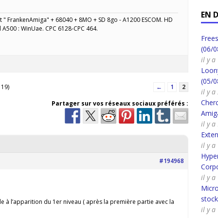
EN 
" FrankenAmiga" + 68040 + 8MO + SD 8go - A1200 ESCOM. HD
l A500 : WinUae. CPC 6128-CPC 464.
Frees
(06/0
il y 
Loony
(05/0
 19)
←
1
2
il y 
Cherc
Partager sur vos réseaux sociaux préférés :
Amig
il y 
Exte
il y 
Hyper
#194968
Corpo
il y 
Micro
stoc
lle à l’apparition du 1er niveau ( après la première partie avec la
il y 