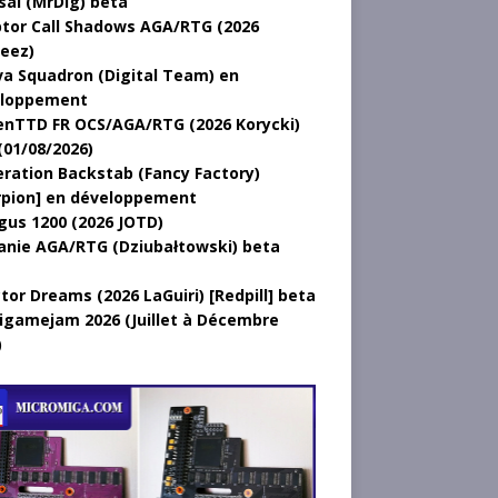
sal (MrDig) beta
tor Call Shadows AGA/RTG (2026
eez)
a Squadron (Digital Team) en
loppement
nTTD FR OCS/AGA/RTG (2026 Korycki)
(01/08/2026)
ration Backstab (Fancy Factory)
rpion] en développement
gus 1200 (2026 JOTD)
anie AGA/RTG (Dziubałtowski) beta
tor Dreams (2026 LaGuiri) [Redpill] beta
gamejam 2026 (Juillet à Décembre
)