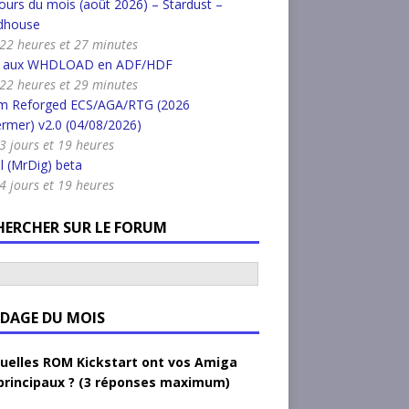
urs du mois (août 2026) – Stardust –
dhouse
a 22 heures et 27 minutes
r aux WHDLOAD en ADF/HDF
a 22 heures et 29 minutes
m Reforged ECS/AGA/RTG (2026
rmer) v2.0 (04/08/2026)
a 3 jours et 19 heures
l (MrDig) beta
a 4 jours et 19 heures
HERCHER SUR LE FORUM
DAGE DU MOIS
uelles ROM Kickstart ont vos Amiga
principaux ? (3 réponses maximum)