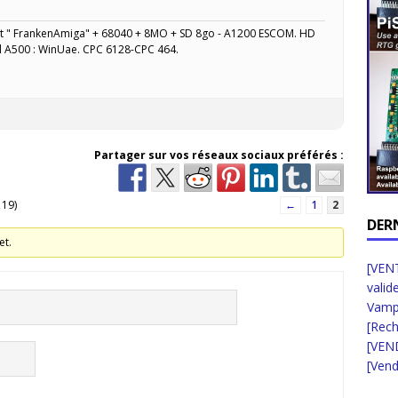
" FrankenAmiga" + 68040 + 8MO + SD 8go - A1200 ESCOM. HD
l A500 : WinUae. CPC 6128-CPC 464.
Partager sur vos réseaux sociaux préférés :
 19)
←
1
2
DER
et.
[VENT
valid
Vampi
[Rec
[VEN
[Vend