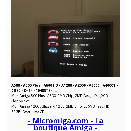
A500 - A500 Plus - A600 HD - A1200 - A2000 - A3000 - A4000T -
CD32 - C=64 - 1040STE - ...
Mon Amiga 500 Plus : A590, 2MB Chip, 2MB Fast, HD 1,2GB,
Floppy ext.
Mon Amiga 1200 : Blizzard 1260, 2MB Chip, 256MB Fast, HD
80GB, Overdrive CD
- Micromiga.com - La
boutique Amiga -