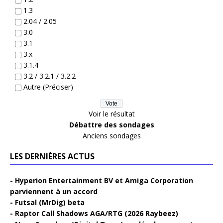
1.3
2.04 / 2.05
3.0
3.1
3.x
3.1.4
3.2 / 3.2.1 / 3.2.2
Autre (Préciser)
Voir le résultat
Débattre des sondages
Anciens sondages
LES DERNIÈRES ACTUS
Hyperion Entertainment BV et Amiga Corporation
parviennent à un accord
Futsal (MrDig) beta
Raptor Call Shadows AGA/RTG (2026 Raybeez)