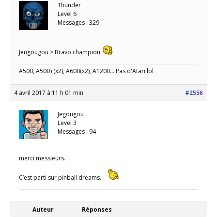
Thunder
Level 6
Messages : 329
Jeugougou > Bravo champion
A500, A500+(x2), A600(x2), A1200... Pas d'Atari lol
4 avril 2017 à 11 h 01 min
#2556
Jegougou
Level 3
Messages : 94
merci messieurs.
C’est parti sur pinball dreams.
Auteur
Réponses