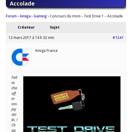
Accolade
Forum
›
Amiga
›
Gaming
›
Concours du mois – Test Drive 1 – Accolade
Créateur
Sujet
12 mars 2017 à 14 h 32 min
#1241
Amiga France
Fait
es
cha
uff
er
vos
joy
stic
ks !
Ch
aq