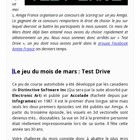
ue
moi
s, Amiga France organisera un concours de scoring sur un jeu Amiga.
Le gagnant de ce concours remportera le droit de choisir le jeu sur
lequel devront se battre les participants le mois suivant. Ce mois de
Mars étant déjà bien entamé nous avons du choisir rapidement et
aléatoirement un jeu. Nous nous sommes donc arrêtés sur « Test
Drive », un jeu dont nous avions parlé dans le
groupe Facebook
Amiga France
ces derniers temps.
Le jeu du mois de mars : Test Drive
Ce jeu de course automobile a été développé par les canadiens
de
Distinctive Software Inc
(Qui sera par la suite absorbé par
Electronic Art
) et publié par
Accolade
(Racheté depuis par
Infogrames
) en 1987. Il est le premier d’une longue série mais
seuls les deux premiers épisodes ont été publiés sur Amiga. A
partir du troisième épisode, les visuels en 3d vectorielle sont
devenus très… discutables. Sa vue en 3d à la première personne
était réellement impressionnante lors de sa sortie. Il fête cette
année ses 30 ans.
Votre challenge du mois consiste donc à abattre le plus gros