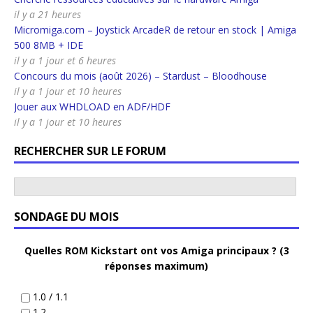
il y a 21 heures
Micromiga.com – Joystick ArcadeR de retour en stock | Amiga
500 8MB + IDE
il y a 1 jour et 6 heures
Concours du mois (août 2026) – Stardust – Bloodhouse
il y a 1 jour et 10 heures
Jouer aux WHDLOAD en ADF/HDF
il y a 1 jour et 10 heures
RECHERCHER SUR LE FORUM
SONDAGE DU MOIS
Quelles ROM Kickstart ont vos Amiga principaux ? (3
réponses maximum)
1.0 / 1.1
1.2