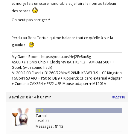
et moi je fais un score honorable et je foire le nom au tableau
des scores
On peut pas corriger :\
Perdu au Boss Tortue qui me balance tout ce qu’elle à sur la
gueule !
My Game Room : https://youtu.be/HeJ2Fv8ux8g
A500(+) (1,5Mb Chip + Clock) rev 8A.1 KS 1.3 + AMRAM 500+ +
Gotek (with sound hack)
A1200 2.0B Fixed + B1260/72Mhz/128Mb KS/WB 3.9 + CF Kingston
16Gb/PFS3 AIO + PSX to DB9 + Kipper2k CF card external Adapter
+ Cumana CAX354 + PS/2 USB Mouse adapter + M1201A
9 avril 2018 à 14 h 07 min
#22118
Staff
Zarnal
Level 23
Messages : 8113