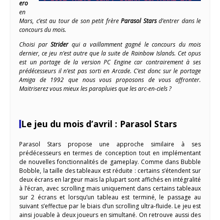
ero
en
Mars, c’est au tour de son petit frère
Parasol Stars
d’entrer dans le
concours du mois.
Choisi par
Strider
qui a vaillamment gagné le concours du mois
dernier, ce jeu n’est autre que la suite de Rainbow Islands. Cet opus
est un portage de la version PC Engine car contrairement à ses
prédécesseurs il n’est pas sorti en Arcade. C’est donc sur le portage
Amiga de 1992 que nous vous proposons de vous affronter.
Maitriserez vous mieux les parapluies que les arc-en-ciels ?
Le jeu du mois d’avril : Parasol Stars
Parasol Stars propose une approche similaire à ses
prédécesseurs en termes de conception tout en implémentant
de nouvelles fonctionnalités de gameplay. Comme dans Bubble
Bobble, la taille des tableaux est réduite : certains s’étendent sur
deux écrans en largeur mais la plupart sont affichés en intégralité
à l’écran, avec scrolling mais uniquement dans certains tableaux
sur 2 écrans et lorsqu’un tableau est terminé, le passage au
suivant s’effectue par le biais d’un scrolling ultra-fluide. Le jeu est
ainsi jouable à deux joueurs en simultané. On retrouve aussi des