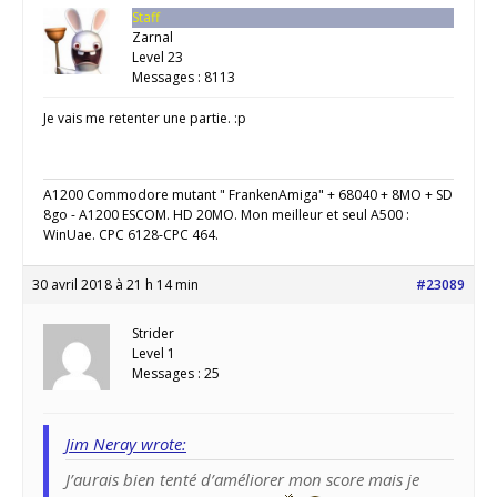
Staff
Zarnal
Level 23
Messages : 8113
Je vais me retenter une partie. :p
A1200 Commodore mutant " FrankenAmiga" + 68040 + 8MO + SD
8go - A1200 ESCOM. HD 20MO. Mon meilleur et seul A500 :
WinUae. CPC 6128-CPC 464.
30 avril 2018 à 21 h 14 min
#23089
Strider
Level 1
Messages : 25
Jim Neray wrote:
J’aurais bien tenté d’améliorer mon score mais je