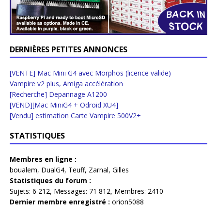
DERNIÈRES PETITES ANNONCES
[VENTE] Mac Mini G4 avec Morphos (licence valide)
Vampire v2 plus, Amiga accélération
[Recherche] Depannage A1200
[VEND][Mac MiniG4 + Odroid XU4]
[Vendu] estimation Carte Vampire 500V2+
STATISTIQUES
Membres en ligne :
boualem
,
DualG4
,
Teuff
,
Zarnal
,
Gilles
Statistiques du forum :
Sujets:
6 212,
Messages:
71 812,
Membres:
2410
Dernier membre enregistré :
orion5088