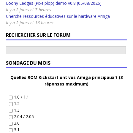
Loony Ledges (Pixelplop) demo v0.8 (05/08/2026)
il y a 2 jours et 7 heures
Cherche ressources éducatives sur le hardware Amiga
il y a 2 jours et 16 heures
RECHERCHER SUR LE FORUM
SONDAGE DU MOIS
Quelles ROM Kickstart ont vos Amiga principaux ? (3
réponses maximum)
1.0 / 1.1
1.2
1.3
2.04 / 2.05
3.0
3.1