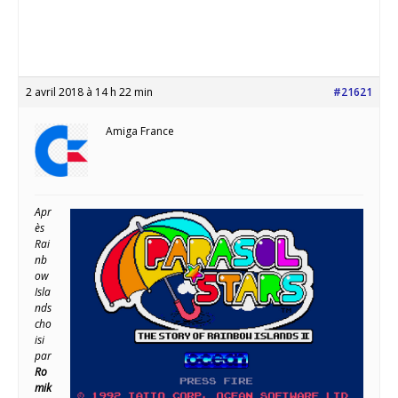
2 avril 2018 à 14 h 22 min
#21621
Amiga France
Apr
ès
Rai
nb
ow
Isla
nds
cho
isi
par
Ro
mik