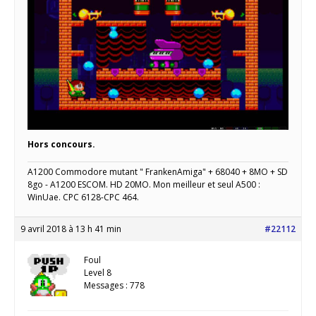
Hors concours.
A1200 Commodore mutant " FrankenAmiga" + 68040 + 8MO + SD
8go - A1200 ESCOM. HD 20MO. Mon meilleur et seul A500 :
WinUae. CPC 6128-CPC 464.
9 avril 2018 à 13 h 41 min
#22112
Foul
Level 8
Messages : 778