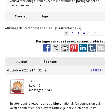
Vous aimez Amiga France ? Alors aidez nous en partageant et en
participant au forum. =)
Créateur
Sujet
Affichage de 15 réponses de 1 à 15 (sur un total de 77)
1
2
3
4
5
6
→
Partager sur vos réseaux sociaux préférés :
Auteur
Réponses
6 octobre 2025 à 14 h 32 min
#198771
Teuff
Level 12
Messages : 1643
En attendant le retour de notre
Mutt
national, j’en connais un qui
va être content en découvrant l’article. Je parle bien de @Zeste