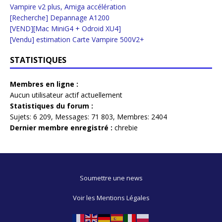
Vampire v2 plus, Amiga accélération
[Recherche] Depannage A1200
[VEND][Mac MiniG4 + Odroid XU4]
[Vendu] estimation Carte Vampire 500V2+
STATISTIQUES
Membres en ligne :
Aucun utilisateur actif actuellement
Statistiques du forum :
Sujets:
6 209,
Messages:
71 803,
Membres:
2404
Dernier membre enregistré :
chrebie
Soumettre une news
Voir les Mentions Légales