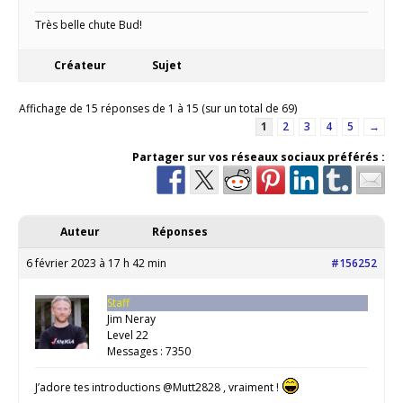
Très belle chute Bud!
Créateur
Sujet
Affichage de 15 réponses de 1 à 15 (sur un total de 69)
1
2
3
4
5
→
Partager sur vos réseaux sociaux préférés :
Auteur
Réponses
6 février 2023 à 17 h 42 min
#156252
Staff
Jim Neray
Level 22
Messages : 7350
J’adore tes introductions @Mutt2828 , vraiment !