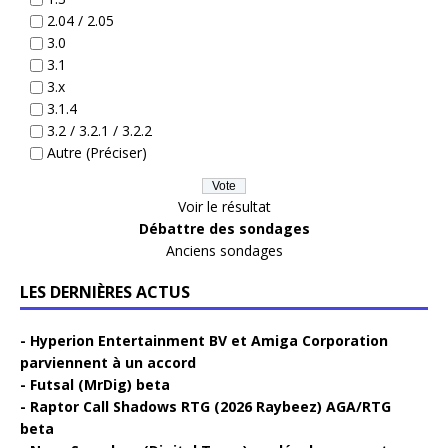
2.04 / 2.05
3.0
3.1
3.x
3.1.4
3.2 / 3.2.1 / 3.2.2
Autre (Préciser)
Voir le résultat
Débattre des sondages
Anciens sondages
LES DERNIÈRES ACTUS
Hyperion Entertainment BV et Amiga Corporation
parviennent à un accord
Futsal (MrDig) beta
Raptor Call Shadows RTG (2026 Raybeez) AGA/RTG
beta