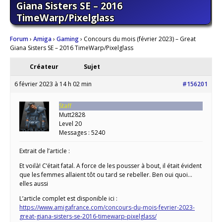
Giana Sisters SE – 2016
TimeWarp/Pixelglass
Forum
›
Amiga
›
Gaming
›
Concours du mois (février 2023) – Great
Giana Sisters SE – 2016 TimeWarp/Pixelglass
Créateur
Sujet
6 février 2023 à 14 h 02 min
#156201
Staff
Mutt2828
Level 20
Messages : 5240
Extrait de l’article :
Et voilà! C’était fatal. A force de les pousser à bout, il était évident
que les femmes allaient tôt ou tard se rebeller. Ben oui quoi…
elles aussi
L’article complet est disponible ici :
https://www.amigafrance.com/concours-du-mois-fevrier-2023-
great-giana-sisters-se-2016-timewarp-pixelglass/