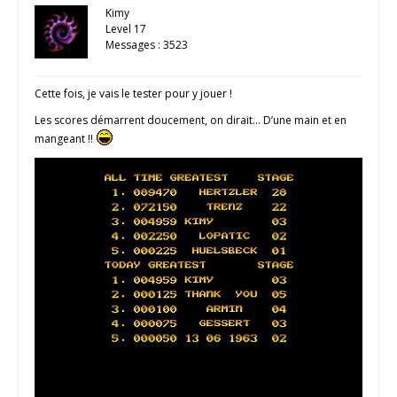
Kimy
Level 17
Messages : 3523
Cette fois, je vais le tester pour y jouer !
Les scores démarrent doucement, on dirait… D’une main et en
mangeant !!