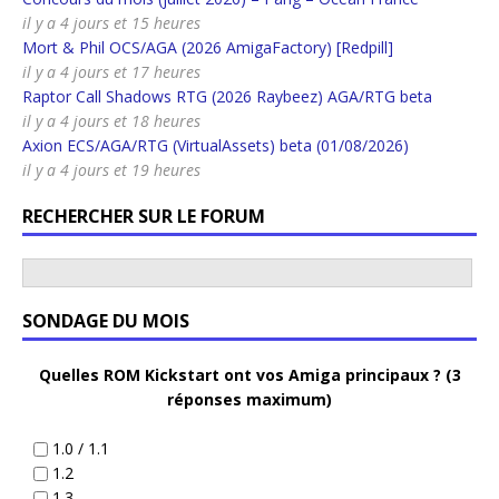
il y a 4 jours et 15 heures
Mort & Phil OCS/AGA (2026 AmigaFactory) [Redpill]
il y a 4 jours et 17 heures
Raptor Call Shadows RTG (2026 Raybeez) AGA/RTG beta
il y a 4 jours et 18 heures
Axion ECS/AGA/RTG (VirtualAssets) beta (01/08/2026)
il y a 4 jours et 19 heures
RECHERCHER SUR LE FORUM
SONDAGE DU MOIS
Quelles ROM Kickstart ont vos Amiga principaux ? (3
réponses maximum)
1.0 / 1.1
1.2
1.3